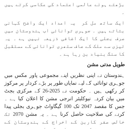
بڑھتے ہوئے عالمی اعتماد کی عکاسی کرتے ہیں
۔
ایک ساتھ مل کر یہ اعداد ایک واضح کہانی
بتاتے ہیں ۔ جوہری توانائی اب ہندوستان میں
صرف بجلی کا ایک اضافی ذریعہ نہیں ہے ۔ یہ
تیزی سے ملک کے صاف ستھری توانائی کے مستقبل
کا سنگ بنیاد بن رہا ہے ۔
طویل مدتی مشن
ہندوستان نے اپنی نظریں اپنے مجموعی پاور مکس میں
جوہری توانائی کے لیے نمایاں طور پر بڑے کردار پر مرکوز
کر رکھی ہیں ۔ حکومت نے 2025-26 کے مرکزی بجٹ
میں بیان کردہ نیوکلیئر انرجی مشن کا اعلان کیا ہے ۔
جس کا مقصد 2047 تک 100 گیگاواٹ جوہری بجلی پیدا
کرنے کی صلاحیت حاصل کرنا ہے ۔ یہ مشن 2070 تک
خالص صفر کاربن کے اخراج کے ہندوستان کے