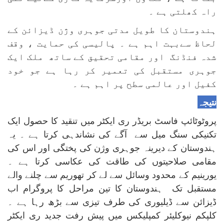
راہ کھلتی ہے ۔
ہندوستان کا طویل مدتی جوہری وژن ڈیزائن کے
لحاظ سےبہت اہم ہے ۔ پالیسی کی حمایت ، وقف
شدہ فنڈنگ اور مقامی تحقیق کے ساتھ ملک ایک
جوہری مستقبل کی تعمیر کر رہا ہے جو خود
کفیل اور عالمی سطح پر اہم ہے ۔
نتیجہ
پروٹوٹائپ فاسٹ بریڈر ری ایکٹر میں تنقید کا حصول ایک
تکنیکی سنگ میل سے آگے کی نشاندہی کرتا ہے ۔ یہ
ہندوستان کے دیرینہ جوہری وژن کی پختگی اور اس کی
مقامی صلاحیتوں کی طاقت کی عکاسی کرتا ہے ۔
یورینیم کے محدود وسائل سے لے کر تھوریم سے چلنے والے
مستقبل تک ہندوستان کا تین مراحل کا پروگرام اب
ڈیزائن سے ڈیلیوری کی طرف تیزی سے بڑھ رہا ہے ۔
کلپکم نیوکلیئر کمپلیکس میں پیش رفت جدید ری ایکٹر