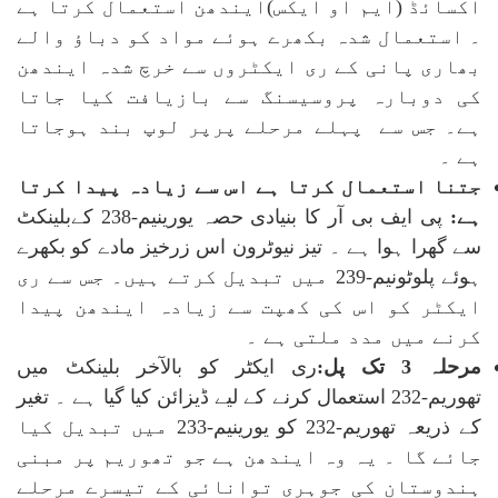
آکسائڈ (ایم او ایکس)ایندھن استعمال کرتا ہے
۔ استعمال شدہ بکھرے ہوئے مواد کو دباؤ والے
بھاری پانی کے ری ایکٹروں سے خرچ شدہ ایندھن
کی دوبارہ پروسیسنگ سے بازیافت کیا جاتا
ہے۔ جس سے پہلے مرحلے پرپر لوپ بند ہوجاتا
ہے ۔
جتنا استعمال کرتا ہے اس سے زیادہ پیدا کرتا
ہے:
پی ایف بی آر کا بنیادی حصہ یورینیم-238 کےبلینکٹ
سے گھرا ہوا ہے ۔ تیز نیوٹرون اس زرخیز مادے کو بکھرے
ہوئے پلوٹونیم-239 میں تبدیل کرتے ہیں۔ جس سے ری
ایکٹر کو اس کی کھپت سے زیادہ ایندھن پیدا
کرنے میں مدد ملتی ہے ۔
مرحلہ 3 تک پل:
ری ایکٹر کو بالآخر بلینکٹ میں
تھوریم-232 استعمال کرنے کے لیے ڈیزائن کیا گیا ہے ۔ تغیر
کے ذریعہ تھوریم-232 کو یورینیم-233 میں تبدیل کیا
جائے گا ۔ یہ وہ ایندھن ہے جو تھوریم پر مبنی
ہندوستان کی جوہری توانائی کے تیسرے مرحلے