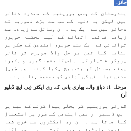
جائزہ
ہندوستان کے پاس یورینیم کے محدود ذخائر
ہیں لیکن یہ دنیا کے سب سے بڑے تھوریم کے
ذخائر میں سے ایک ہے ۔ ان وسائل سے زیادہ سے
زیادہ فائدہ اٹھانے کے لیے محکمۂ جوہری
توانائی نے ایک بند جوہری ایندھن کے چکر پر
بنایا گیا تین مراحل والا جوہری توانائی
پروگرام تیار کیا ۔ اس کا مقصد گھریلو بکھرے
ہوئے وسائل کو بتدریج یکجا کرنا اور طویل
مدتی توانائی کی آزادی کو محفوظ بنانا ہے ۔
مرحلہ 1: دباؤ والے بھاری پانی کے ری ایکٹر (پی ایچ ڈبلیو
آر)
قدرتی یورینیم کو بجلی پیدا کرنے کے لیے پی
ایچ ڈبلیو آر میں ایندھن کے طور پر استعمال
کیا جاتا ہے ۔ ان ری ایکٹروں سے خرچ شدہ
ایندھن پلوٹونیم پیدا کرتا ہے ۔ جو اگلے