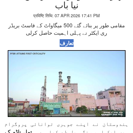
نیا باب
प्रविष्टि तिथि: 07 APR 2026 17:41 PM
مقامی طور پر بنائے گئے 500 میگاواٹ کے فاسٹ بریڈر
ری ایکٹر نے پہلی اہمیت حاصل کرلی
تعارف
ہندوستان نے اپنے جوہری توانائی پروگرام
میں ایک اہم سنگ میل طے کیا ہے ۔
تمل ناڈو کے