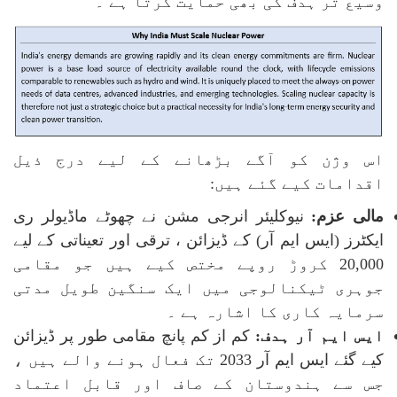
وسیع تر ہدف کی بھی حمایت کرتا ہے ۔
اس وژن کو آگے بڑھانے کے لیے درج ذیل
اقدامات کیے گئے ہیں
:
مالی عزم:
نیوکلیئر انرجی مشن نے چھوٹے ماڈیولر ری
ایکٹرز (ایس ایم آر) کے ڈیزائن ، ترقی اور تعیناتی کے لیے
20,000 کروڑ روپے مختص کیے ہیں جو مقامی
جوہری ٹیکنالوجی میں ایک سنگین طویل مدتی
سرمایہ کاری کا اشارہ ہے ۔
ایس ایم آر ہدف:
کم از کم پانچ مقامی طور پر ڈیزائن
کیے گئے ایس ایم آر 2033 تک فعال ہونے والے ہیں ،
جس سے ہندوستان کے صاف اور قابل اعتماد