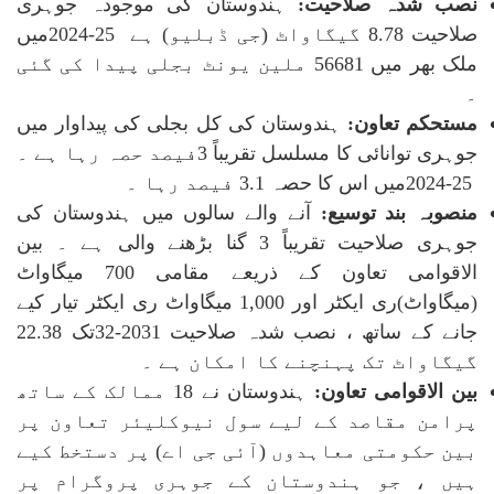
نصب شدہ صلاحیت:
ہندوستان کی موجودہ جوہری
صلاحیت 8.78 گیگاواٹ (جی ڈبلیو) ہے
2024-25
میں
ملک بھر میں 56681 ملین یونٹ بجلی پیدا کی گئی
۔
مستحکم تعاون:
ہندوستان کی کل بجلی کی پیداوار میں
جوہری توانائی کا مسلسل تقریباً 3فیصد حصہ رہا ہے ۔
2024-25
میں اس کا حصہ 3.1 فیصد رہا ۔
منصوبہ بند توسیع:
آنے والے سالوں میں ہندوستان کی
جوہری صلاحیت تقریباً 3 گنا بڑھنے والی ہے ۔ بین
الاقوامی تعاون کے ذریعے مقامی 700 میگاواٹ
(میگاواٹ)ری ایکٹر اور 1,000 میگاواٹ ری ایکٹر تیار کیے
جانے کے ساتھ ، نصب شدہ صلاحیت 2031-32تک 22.38
گیگاواٹ تک پہنچنے کا امکان ہے ۔
بین الاقوامی تعاون:
ہندوستان نے 18 ممالک کے ساتھ
پرامن مقاصد کے لیے سول نیوکلیئر تعاون پر
بین حکومتی معاہدوں (آئی جی اے) پر دستخط کیے
ہیں ، جو ہندوستان کے جوہری پروگرام پر