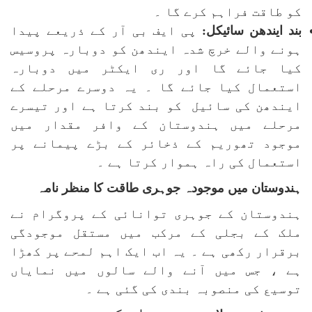
کو طاقت فراہم کرے گا ۔
بند ایندھن سائیکل:
پی ایف بی آر کے ذریعے پیدا
ہونے والے خرچ شدہ ایندھن کو دوبارہ پروسیس
کیا جائے گا اور ری ایکٹر میں دوبارہ
استعمال کیا جائے گا ۔ یہ دوسرے مرحلے کے
ایندھن کی سائیل کو بند کرتا ہے اور تیسرے
مرحلے میں ہندوستان کے وافر مقدار میں
موجود تھوریم کے ذخائر کے بڑے پیمانے پر
استعمال کی راہ ہموار کرتا ہے ۔
ہندوستان میں موجودہ جوہری طاقت کا منظر نامہ
ہندوستان کے جوہری توانائی کے پروگرام نے
ملک کے بجلی کے مرکب میں مستقل موجودگی
برقرار رکھی ہے ۔ یہ اب ایک اہم لمحے پر کھڑا
ہے ، جس میں آنے والے سالوں میں نمایاں
توسیع کی منصوبہ بندی کی گئی ہے ۔