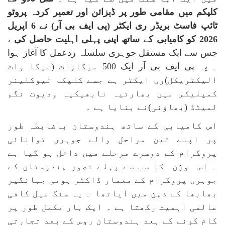
کلپکم میں مقامی طور پر ڈیزائن اور تعمیر کردہ پروٹو
ٹائپ فاسٹ بریڈر ری ایکٹر (پی ایف بی آر) نے 6 اپریل
2026 کو کامیابی کے ساتھ اپنی پہلی اہلیت حاصل کی
،
جس سے ایک مستقل جوہری سلسلہ ردعمل کا آغاز ہوا
۔ یہ پی ایف بی آر ایک 500 میگاواٹ (میگا واٹ
الیکٹریکل)ری ایکٹر ہے جسے کلپکم نیوکلیئر
کمپلیکس میں بھارتیہ نابھیکیہ ودیوت نگم
لمیٹڈ (بھاؤنی)نے بنایا ہے ۔
اس کامیابی کے ساتھ ہندوستان باضابطہ طور
پر اپنے تین مراحل والے جوہری توانائی
پروگرام کے دوسرے مرحلے میں داخل ہو گیا ہے
۔ اس وژن کا سب سے پہلے تصور ہندوستان کے
جوہری پروگرام کے معمار ڈاکٹر ہومی جہانگیر
بھابھا کے ذہن میں آیاتھا ۔ یہ سنگ میل کافی
عالمی اہمیت رکھتا ہے ۔ ایک بار مکمل طور پر
کام کرنے کے بعد ہندوستان روس کے بعد تجارتی