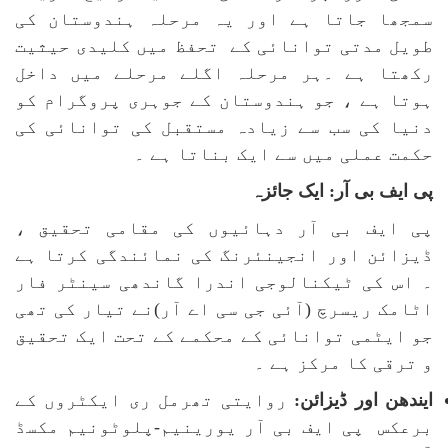
سمجھا جاتا ہے اور یہ مرحلہ ہندوستان کی
طویل مدتی توانائی کے تحفظ میں کلیدی حیثیت
رکھتا ہے ۔ہر مرحلہ اگلے مرحلے میں داخل
ہوتا ہے ، جو ہندوستان کے جوہری پروگرام کو
دنیا کی سب سے زیادہ مستقبل کی توانائی کی
حکمت عملی میں سے ایک بناتا ہے ۔
پی ایف بی آر: ایک جائزہ
پی ایف بی آر دہائیوں کی مقامی تحقیق ،
ڈیزائن اور انجینئرنگ کی نمائندگی کرتا ہے
۔ اس کی ٹیکنالوجی اندرا گاندھی سینٹر فار
اٹامک ریسرچ (آئی جی سی اے آر)نے تیار کی تھی
جو ایٹمی توانائی کے محکمے کے تحت ایک تحقیق
و ترقی کا مرکز ہے ۔
ایندھن اور ڈیزائن:
روایتی تھرمل ری ایکٹروں کے
برعکس پی ایف بی آر یورینیم-پلوٹونیم مکسڈ