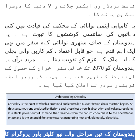
فاسٹ بریڈر ری ایکٹر چلانے والا دنیا کا دوسرا
ملک بن جائے گا ۔
یہ کامیابی ایٹمی توانائی کے محکمے کی قیادت میں کئی
دہائیوں کی سائنسی کوششوں کا ثبوت ہے ۔ یہ
ہندوستان کے صاف ستھری توانائی کےa سفر میں بھی
ایک اہم قدم ہے جو قابل اعتماد ، کم کاربن والی بجلی
کے لیے ملک کے عزم کو تقویت دیتا ہے ۔ مزید برآں یہ
ہندوستان کو 2070 تک خالص صفر اخراج کے حصول کے
اپنے ہدف کے قریب لاتا ہے ۔ جیسا کہ وزیر اعظم
نریندر مودی نے اعلان کیا گیا ہے ۔
ہندوستان کے تین مراحل والے نیو کلیئر پاور پروگرام کا