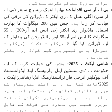
توانائی روڈ میپ کو تقویت ملے گی ۔
بی اے آر سی اقدامات:
بھابھا ایٹمک ریسرچ سینٹر (بی اے
آر سی) اگلی نسل کے ری ایکٹر کے ڈیزائن کی ترقی کی
قیادت کر رہا ہے۔ جس میں 200 میگاواٹ کا بھارت
اسمال ماڈیولر ری ایکٹر (بی ایس ایم آر-200) ، 55
میگاواٹ کا ایس ایم آر-55 اور ہائیڈروجن کی پیداوار کے
لیے ڈیزائن کیا گیا 5 میگاواٹ تک کا (میگاواٹ
تھرمل) ہائی ٹیمپریچر گیس کولڈ ری ایکٹر
شامل ہے ۔
شانتی ایکٹ ، 2025:
مشن کی حمایت کرنے کے لیے
حکومت نے ’دی سسٹین ایبل ہارنیسنگ اینڈ ایڈوانسمنٹ
آف نیوکلیئر انرجی فار ٹرانسفارمنگ انڈیا (شانتی)ایکٹ ،
2025‘نافذ کیا ہے ۔ یہ ایکٹ ہندوستان کے
جوہری قانونی ڈھانچے کو مستحکم اور جدید
بناتا ہے ۔ یہ ریگولیٹری نگرانی کے تحت
جوہری شعبے میں محدود نجی شرکت کے قابل
بناتا ہے ، تعاون اورسرمایہ کاری کےلیے نئی