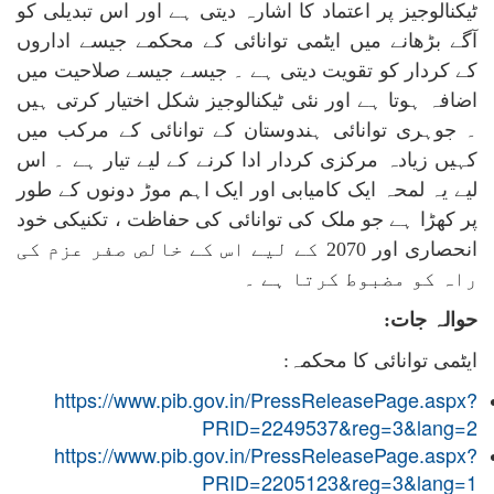
ٹیکنالوجیز پر اعتماد کا اشارہ دیتی ہے اور اس تبدیلی کو
آگے بڑھانے میں ایٹمی توانائی کے محکمے جیسے اداروں
کے کردار کو تقویت دیتی ہے ۔ جیسے جیسے صلاحیت میں
اضافہ ہوتا ہے اور نئی ٹیکنالوجیز شکل اختیار کرتی ہیں
۔ جوہری توانائی ہندوستان کے توانائی کے مرکب میں
کہیں زیادہ مرکزی کردار ادا کرنے کے لیے تیار ہے ۔ اس
لیے یہ لمحہ ایک کامیابی اور ایک اہم موڑ دونوں کے طور
پر کھڑا ہے جو ملک کی توانائی کی حفاظت ، تکنیکی خود
انحصاری اور 2070 کے لیے اس کے خالص صفر عزم کی
راہ کو مضبوط کرتا ہے ۔
حوالہ جات:
ایٹمی توانائی کا محکمہ
:
https://www.pib.gov.in/PressReleasePage.aspx?
PRID=2249537&reg=3&lang=2
https://www.pib.gov.in/PressReleasePage.aspx?
PRID=2205123&reg=3&lang=1