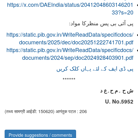
https://x.com/DAEIndia/status/20412048603146201
33?s=20
پی آئی بی پس منظرکا مواد:
https://static.pib.gov.in/WriteReadData/specificdocs/
documents/2025/dec/doc20251222741701.pdf
https://static.pib.gov.in/WriteReadData/specificdocs/
documents/2024/sep/doc2024928403901.pdf
پی ڈی ایف کے لئے یہاں کلک کریں
******
ش ح ۔م ح۔ع د
U. No.
5952
(तथ्य सामग्री आईडी: 150620)
आगंतुक पटल : 206
Provide suggestions / comments