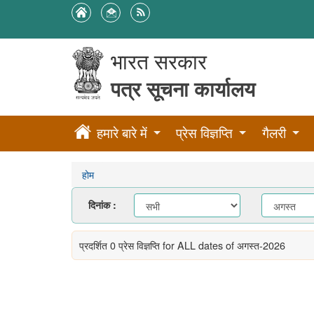
भारत सरकार
पत्र सूचना कार्यालय
हमारे बारे में
प्रेस विज्ञप्ति
गैलरी
होम
Changing
दिनांक :
the
value
will
प्रदर्शित 0 प्रेस विज्ञप्ति
for ALL dates of अगस्त-2026
update
the
कोई
page
रिकॉर्ड
content.
नहीं