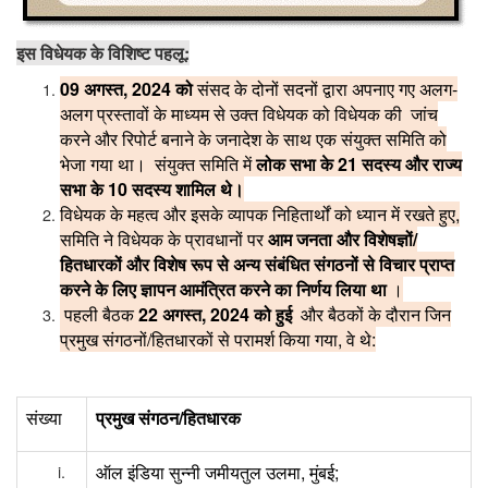
:
इस
विधेयक
के
विशिष्ट
पहलू
09
, 2024
-
अगस्त
को
संसद
के
दोनों
सदनों
द्वारा
अपनाए
गए
अलग
अलग
प्रस्तावों
के
माध्यम
से
उक्त
विधेयक
को
विधेयक
की
जांच
करने
और
रिपोर्ट
बनाने
के
जनादेश
के
साथ
एक
संयुक्त
समिति
को
21
भेजा
गया
था।
संयुक्त
समिति
में
लोक
सभा
के
सदस्य
और
राज्य
10
सभा
के
सदस्य
शामिल
थे।
,
विधेयक
के
महत्व
और
इसके
व्यापक
निहितार्थों
को
ध्यान
में
रखते
हुए
/
समिति
ने
विधेयक
के
प्रावधानों
पर
आम
जनता
और
विशेषज्ञों
हितधारकों
और
विशेष
रूप
से
अन्य
संबंधित
संगठनों
से
विचार
प्राप्त
।
करने
के
लिए
ज्ञापन
आमंत्रित
करने
का
निर्णय
लिया
था
22
, 2024
पहली
बैठक
अगस्त
को
हुई
और
बैठकों
के
दौरान
जिन
/
,
:
प्रमुख
संगठनों
हितधारकों
से
परामर्श
किया
गया
वे
थे
/
संख्या
प्रमुख
संगठन
हितधारक
,
;
ऑल
इंडिया
सुन्नी
जमीयतुल
उलमा
मुंबई