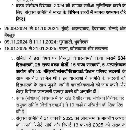
, 2024
वक्फ
संशोधन
विधेयक
की
व्यापक
समीक्षा
सुनिश्चित
करने
के
,
लिए
संयुक्त
समिति
ने
भारत
के
विभिन्न
शहरों
में
व्यापक
अध्ययन
दौरे
किए।
26.09.2024
01.10.2024:
,
,
,
से
मुंबई
अहमदाबाद
हैदराबाद
चेन्नई
और
बेंगलुरु
09.11.2024
11.11.2024:
,
से
गुवाहाटी
भुवनेश्वर
18.01.2025
21.01.2025:
,
से
पटना
कोलकाता
और
लखनऊ
-
284
समिति
ने
इस
विषय
पर
विस्तृत
विचार
विमर्श
किया
जिसमें
, 25
, 15
, 5
हितधारकों
राज्य
वक्फ
बोर्डों
राज्य
सरकारों
अल्पसंख्यक
20
/
/
/
आयोग
और
मंत्रियों
सांसदों
विधायकों
विधान
परिषद
सदस्यों
के
साथ
बातचीत
शामिल
थी।
इन
यात्राओं
ने
समिति
के
सदस्यों
को
,
हितधारकों
के
साथ
जुड़ने
जमीनी
वास्तविकताओं
की
जांच
करने
और
-
क्षेत्र
विशिष्ट
जानकारी
एकत्र
करने
की
अनुमति
दी।
(
)
44
वक्फ
संशोधन
विधेयक
में
खंड
हैं
और
वक्फ
संशोधन
विधेयक
पर
(
)
19
संयुक्त
समिति
जेसीडब्ल्यूएबी
ने
खंडों
में
परिवर्तन
की
सिफारिश
की
है।
31
2025
संयुक्त
समिति
ने
जनवरी
को
लोकसभा
के
माननीय
अध्यक्ष
13
2025
को
अपनी
रिपोर्ट
सौंपी
और
रिपोर्ट
फरवरी
को
संसद
के