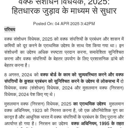
वक्फ संशोधन विधेयक, 2025:
हितधारक जुड़ाव के माध्यम से सुधार
Posted On: 04 APR 2025 3:42PM
परिचय
, 2025
वक्फ
संशोधन
विधेयक
को
वक्फ
संपत्तियों
के
प्रबंधन
और
शासन
में
कमियों
को
दूर
करने
के
प्राथमिक
उद्देश्य
के
साथ
पेश
किया
गया
था।
इन
,
संशोधनों
का
उद्देश्य
अधिक
स्पष्टता
प्रदान
करना
समावेशिता
सुनिश्चित
करना
और
वक्फ
संपत्तियों
के
बेहतर
उपयोग
के
लिए
प्रशासनिक
ढांचे
को
बेहतर
करना
है।
8
, 2024
अगस्त
को
वक्फ
बोर्ड
के
काम
को
सुव्यवस्थित
करने
और
वक्फ
संपत्तियों
के
कुशल
प्रबंधन
को
सुनिश्चित
करने
के
उद्देश्य
से
लोकसभा
में
दो
,
(
)
, 2024
(
)
विधेयक
वक्फ
संशोधन
विधेयक
और
मुसलमान
वक्फ
निरसन
, 2024
विधेयक
पेश
किए
गए
थे।
(
)
, 2025
मुसलमान
वक्फ
निरसन
विधेयक
का
प्राथमिक
उद्देश्य
मुसलमान
, 1923
,
वक्फ
अधिनियम
को
निरस्त
करना
है
जो
एक
औपनिवेशिक
युग
का
कानून
है
और
आधुनिक
भारत
में
वक्फ
संपत्तियों
के
प्रबंधन
के
लिए
पुराना
और
, 1995
अपर्याप्त
हो
गया
है।
निरसन
का
उद्देश्य
वक्फ
अधिनियम
के
तहत