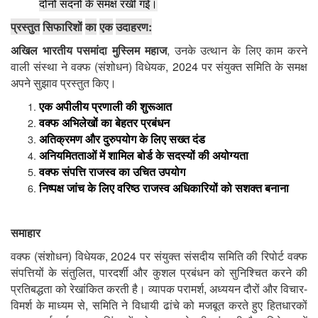
दोनों
सदनों
के
समक्ष
रखी
गई।
:
प्रस्तुत
सिफारिशों
का
एक
उदाहरण
,
अखिल
भारतीय
पसमांदा
मुस्लिम
महाज
उनके
उत्थान
के
लिए
काम
करने
(
)
, 2024
वाली
संस्था
ने
वक्फ
संशोधन
विधेयक
पर
संयुक्त
समिति
के
समक्ष
अपने
सुझाव
प्रस्तुत
किए।
एक
अपीलीय
प्रणाली
की
शुरूआत
वक्फ
अभिलेखों
का
बेहतर
प्रबंधन
अतिक्रमण
और
दुरुपयोग
के
लिए
सख्त
दंड
अनियमितताओं
में
शामिल
बोर्ड
के
सदस्यों
की
अयोग्यता
वक्फ
संपत्ति
राजस्व
का
उचित
उपयोग
निष्पक्ष
जांच
के
लिए
वरिष्ठ
राजस्व
अधिकारियों
को
सशक्त
बनाना
समाहार
(
)
, 2024
वक्फ
संशोधन
विधेयक
पर
संयुक्त
संसदीय
समिति
की
रिपोर्ट
वक्फ
,
संपत्तियों
के
संतुलित
पारदर्शी
और
कुशल
प्रबंधन
को
सुनिश्चित
करने
की
,
-
प्रतिबद्धता
को
रेखांकित
करती
है।
व्यापक
परामर्श
अध्ययन
दौरों
और
विचार
,
विमर्श
के
माध्यम
से
समिति
ने
विधायी
ढांचे
को
मजबूत
करते
हुए
हितधारकों