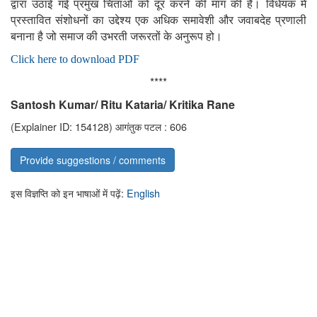
द्वारा
उठाई
गई
प्रमुख
चिंताओं
को
दूर
करने
की
मांग
की
है।
विधेयक
में
प्रस्तावित
संशोधनों
का
उद्देश्य
एक
अधिक
समावेशी
और
जवाबदेह
प्रणाली
बनाना
है
जो
समाज
की
उभरती
जरूरतों
के
अनुरूप
हो।
Click here to download PDF
****
Santosh Kumar/ Ritu Kataria/ Kritika Rane
(Explainer ID: 154128)
आगंतुक पटल : 606
Provide suggestions / comments
इस विज्ञप्ति को इन भाषाओं में पढ़ें:
English