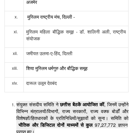
अजमेर
,
-
मुस्लिम
राष्ट्रीय
मंच
दिल्ली
-
.
,
मुस्लिम
महिला
बौद्धिक
समूह
डॉ
शालिनी
अली
राष्ट्रीय
संयोजक
-
-
,
जमीयत
उलमा
ए
हिंद
दिल्ली
शिया
मुस्लिम
धर्मगुरु
और
बौद्धिक
समूह
दारूल
उलूम
देवबंद
,
संयुक्त
संसदीय
समिति
ने
छत्तीस
बैठकें
आयोजित
कीं
जिनमें
उन्होंने
/
,
,
विभिन्न
मंत्रालयों
विभागों
राज्य
सरकारों
राज्य
वक्फ
बोर्डों
और
/
/
विशेषज्ञों
हितधारकों
के
प्रतिनिधियों
सुझावों
को
सुना।
समिति
को
97,27,772
भौतिक
और
डिजिटल
दोनों
माध्यमों
से
कुल
ज्ञापन
प्राप्त
हुए।