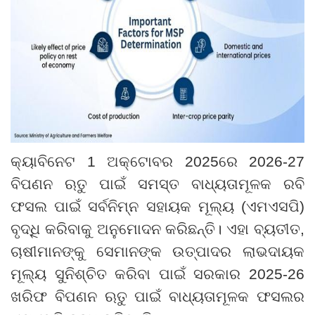
କ୍ୟାବିନେଟ
1
ଅକ୍ଟୋବର 2025ରେ 2026-27
ବିପଣନ ଋତୁ ପାଇଁ ସମସ୍ତ ବାଧ୍ୟତାମୂଳକ ରବି
ଫସଲ ପାଇଁ ସର୍ବନିମ୍ନ ସହାୟକ ମୂଲ୍ୟ (ଏମଏସପି
)
ବୃଦ୍ଧି କରିବାକୁ ଅନୁମୋଦନ କରିଛନ୍ତି। ଏହା ବ୍ୟତୀତ
,
ଚାଷୀମାନଙ୍କୁ ସେମାନଙ୍କ ଉତ୍ପାଦର ଲାଭଦାୟକ
ମୂଲ୍ୟ ସୁନିଶ୍ଚିତ କରିବା ପାଇଁ ସରକାର 2025-26
ଖରିଫ ବିପଣନ ଋତୁ ପାଇଁ ବାଧ୍ୟତାମୂଳକ ଫସଲର