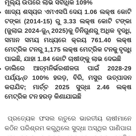
ମୂଲ୍ୟ ଉପରେ ଲାଭ ସର୍ବାଧିକ
109%
ଖାଦ୍ୟ ଶସ୍ୟର ଏମଏସପି
ଦେୟ
1.06
ଲକ୍ଷ କୋଟି
ଟଙ୍କା (
2014-15)
ରୁ
3.33
ଲକ୍ଷ କୋଟି ଟଙ୍କା
(ଜୁଲାଇ
2024-
ଜୁନ୍
2025)
କୁ
ତିନିଗୁଣରୁ ଅଧିକ ବୃଦ୍ଧି
,
ସମାନ ସମୟ ମଧ୍ୟରେ କ୍ରୟ
761.40
ଲକ୍ଷ
ମେଟ୍ରିକ ଟନରୁ
1,175
ଲକ୍ଷ ମେଟ୍ରିକ ଟନକୁ
ବୃଦ୍ଧି
ପାଇଛି
,
ଯାହା
1.84
କୋଟି ଚାଷୀଙ୍କୁ ଲାଭ ଦେଇଛି
ଡାଲିରେ ଆତ୍ମନିର୍ଭରଶୀଳତା ପାଇଁ
2028-29
ପର୍ଯ୍ୟନ୍ତ
100%
ହରଡ଼
,
ବିରି
,
ମସୁର ଉତ୍ପାଦନ
କରାଯିବ
;
ମାର୍ଚ୍ଚ
2025
ସୁଦ୍ଧା
2.46
ଲକ୍ଷ
ମେଟ୍ରିକ ଟନ
ହରଡ଼ କିଣାଯାଇଛି
ପ୍ରତ୍ୟେକ ଫସଲ ଋତୁରେ ଭାରତୀୟ ଚାଷୀମାନେ
କଠିନ ପରିଶ୍ରମ କରୁଥିଲେ ସୁଦ୍ଧା ଅସ୍ଥିର ପାଣିପାଗ