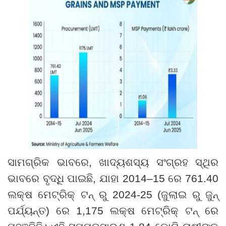
ସାମଗ୍ରିକ ଭାବରେ
,
ଖାଦ୍ୟଶସ୍ୟ ସଂଗ୍ରହ ସ୍ଥିର
ଭାବରେ ବୃଦ୍ଧି ପାଇଛି
,
ଯାହା 2014
–
15 ରେ 761.40
ଲକ୍ଷ ମେଟ୍ରିକ୍ ଟନ୍ ରୁ 2024-25 (ଜୁଲାଇ ରୁ ଜୁନ୍
ପର୍ଯ୍ୟନ୍ତ) ରେ 1
,
175 ଲକ୍ଷ ମେଟ୍ରିକ୍ ଟନ୍ ରେ