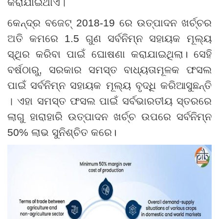
କରାଯାଇଥାଏ
।
କେନ୍ଦ୍ର ବଜେଟ୍ 2018-19 ରେ ଉତ୍ପାଦନ ଖର୍ଚ୍ଚର
ଅତି କମରେ
1.5
ଗୁଣ ସର୍ବନିମ୍ନ ସହାୟକ ମୂଲ୍ୟ
ସ୍ଥିର କରିବା ପାଇଁ ଘୋଷଣା କରାଯାଇଥିଲା। ସେହି
ବର୍ଷଠାରୁ
,
ସରକାର ସମସ୍ତ ବାଧ୍ୟତାମୂଳକ ଫସଲ
ପାଇଁ ସର୍ବନିମ୍ନ ସହାୟକ ମୂଲ୍ୟ ବୃଦ୍ଧି କରିଆସୁଛନ୍ତି
।
ଏହା ସମସ୍ତ ଫସଲ ପାଇଁ ସର୍ବଭାରତୀୟ
ସ୍ତରରେ
ଲାଗୁ
ହାରାହାରି ଉତ୍ପାଦନ ଖର୍ଚ୍ଚ ଉପରେ ସର୍ବନିମ୍ନ
50
% ଲାଭ ସୁନିଶ୍ଚିତ କରେ।