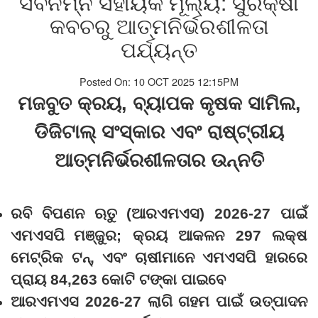
ସର୍ବନିମ୍ନ ସହାୟକ ମୂଲ୍ୟ: ସୁରକ୍ଷା
କବଚରୁ ଆତ୍ମନିର୍ଭରଶୀଳତା
ପର୍ଯ୍ୟନ୍ତ
Posted On: 10 OCT 2025 12:15PM
ମଜବୁତ କ୍ରୟ
,
ବ୍ୟାପକ କୃଷକ
ସାମିଲ
,
ଡିଜିଟାଲ୍ ସଂସ୍କାର ଏବଂ
ରାଷ୍ଟ୍ରୀ
ୟ
ଆତ୍ମନିର୍ଭରଶୀଳତାର ଉନ୍ନତି
ରବି ବିପଣନ ଋତୁ (ଆରଏମଏସ
) 2026-27
ପାଇଁ
ଏମଏସପି
ମଞ୍ଜୁର
;
କ୍ରୟ ଆକଳନ
297
ଲକ୍ଷ
ମେଟ୍ରିକ ଟନ୍
,
ଏବଂ ଚାଷୀମାନେ ଏମଏସପି ହାରରେ
ପ୍ରାୟ
84,263
କୋଟି ଟଙ୍କା ପାଇବେ
ଆରଏମଏସ
2026-27
ଲାଗି ଗହମ ପାଇଁ ଉତ୍ପାଦନ