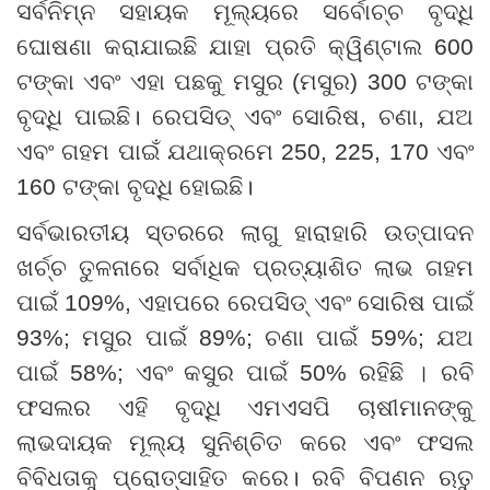
ସର୍ବନିମ୍ନ ସହାୟକ ମୂଲ୍ୟରେ ସର୍ବୋଚ୍ଚ ବୃଦ୍ଧି
ଘୋଷଣା କରାଯାଇଛି ଯାହା ପ୍ରତି କ୍ୱିଣ୍ଟାଲ
600
ଟଙ୍କା ଏବଂ ଏହା ପଛକୁ ମସୁର (ମସୁର)
300
ଟଙ୍କା
ବୃଦ୍ଧି ପାଇଛି। ରେପସିଡ୍ ଏବଂ ସୋରିଷ
,
ଚଣା
,
ଯଅ
ଏବଂ ଗହମ ପାଇଁ ଯଥାକ୍ରମେ
250, 225, 170
ଏବଂ
160
ଟଙ୍କା ବୃଦ୍ଧି ହୋଇଛି।
ସର୍ବଭାରତୀୟ ସ୍ତରରେ ଲାଗୁ ହାରାହାରି ଉତ୍ପାଦନ
ଖର୍ଚ୍ଚ ତୁଳନାରେ ସର୍ବାଧିକ ପ୍ରତ୍ୟାଶିତ ଲାଭ ଗହମ
ପାଇଁ
109%,
ଏହାପରେ ରେପସିଡ୍ ଏବଂ ସୋରିଷ ପାଇଁ
93%;
ମସୁର ପାଇଁ
89%;
ଚଣା ପାଇଁ
59%;
ଯଅ
ପାଇଁ
58%;
ଏବଂ କସୁର ପାଇଁ
50%
ରହିଛି
।
ରବି
ଫସଲର ଏହି ବୃଦ୍ଧି ଏମଏସପି ଚାଷୀମାନଙ୍କୁ
ଲାଭଦାୟକ ମୂଲ୍ୟ ସୁନିଶ୍ଚିତ କରେ ଏବଂ ଫସଲ
ବିବିଧତାକୁ ପ୍ରୋତ୍ସାହିତ କରେ। ରବି ବିପଣନ ଋତୁ