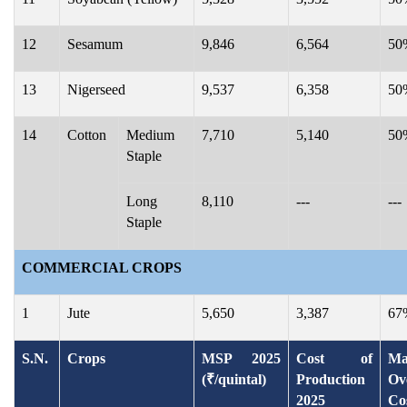
12
Sesamum
9,846
6,564
50
13
Nigerseed
9,537
6,358
50
14
Cotton
Medium
7,710
5,140
50
Staple
Long
8,110
---
---
Staple
COMMERCIAL CROPS
1
Jute
5,650
3,387
67
S.N.
Crops
MSP 2025
Cost of
Ma
(₹/quintal)
Production
Ov
2025
Co