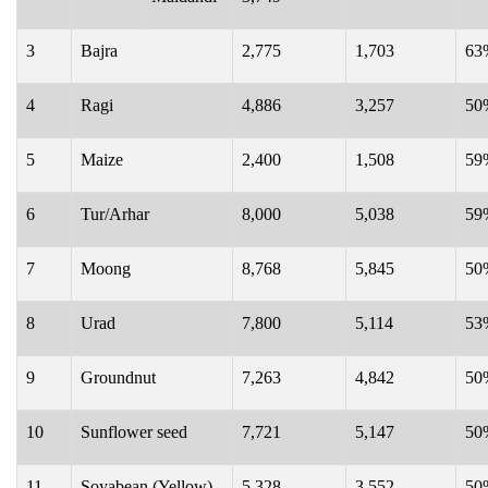
3
Bajra
2,775
1,703
63
4
Ragi
4,886
3,257
50
5
Maize
2,400
1,508
59
6
Tur/Arhar
8,000
5,038
59
7
Moong
8,768
5,845
50
8
Urad
7,800
5,114
53
9
Groundnut
7,263
4,842
50
10
Sunflower seed
7,721
5,147
50
11
Soyabean (Yellow)
5,328
3,552
50