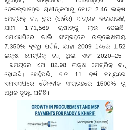
ଗୁଜରାଟ
,
କର୍ଣ୍ଣାଟକ
,
ମହାରାଷ୍ଟ୍ର ଏବଂ
ତେଲଙ୍ଗାନା)ର ଚାଷୀଙ୍କଠାରୁ ମୋଟ
2.46
ଲକ୍ଷ
ମେଟ୍ରିକ୍ ଟନ୍ ତୁର (ଅର୍ହର) ସଂଗ୍ରହ କରାଯାଇଛି
,
ଯାହା
1,71,569
ଚାଷୀଙ୍କୁ ଲାଭ ଦେଇଛି।
ଏମଏସପିରେ ଡାଲି ସଂଗ୍ରହରେ ଉଲ୍ଲେଖନୀୟ
7
,
350% ବୃଦ୍ଧି ଘଟିଛି
,
ଯାହା 2009
–
14ରେ
1
.
52
ଲକ୍ଷ ମେଟ୍ରିକ୍ ଟନ୍ ଥିଲା ଏବଂ 2020
–
25
ସମୟରେ ଏହା 82.98 ଲକ୍ଷ ମେଟ୍ରିକ୍ ଟନ୍
ହୋଇଛି। ସେହିପରି
,
ଗତ
11
ବର୍ଷ ମଧ୍ୟରେ
ଏମଏସପିରେ ତୈଳବୀଜ ସଂଗ୍ରହରେ
1500
% ରୁ
ଅଧିକ ବୃଦ୍ଧି ଘଟିଛି।