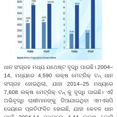
ଧାନ ସଂଗ୍ରହ ମଧ୍ୟ ଯଥେଷ୍ଟ ବୃଦ୍ଧି ପାଇଛି। 2004
–
14
,
ମଧ୍ୟରେ 4
,
590 ଲକ୍ଷ ମେଟ୍ରିକ୍ ଟନ୍ ଧାନ
ସଂଗ୍ରହ ହୋଇଥିଲା
,
ଯାହା 2014
–
25 ମଧ୍ୟରେ
7
,
608 ଲକ୍ଷ ମେଟ୍ରିକ୍ ଟନ୍ କୁ ବୃଦ୍ଧି
ପାଇଛି। ଏହି
ଅଭିବୃଦ୍ଧି ଚାଷୀମାନଙ୍କୁ ଦିଆଯାଇଥିବା ଏମଏସପି
ଦେୟରେ ପ୍ରତିଫଳିତ ହୋଇଛି
,
ଯାହା କେବଳ ଧାନ