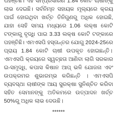
ପହଞ୍ଚିଛି। ଏହି ସମ୍ପ୍ରସାରଣ 1.84 କୋଟି ଚାଷୀଙ୍କୁ
ଲାଭ ଦେଇଛି। ସର୍ବନିମ୍ନ ସହାୟକ ମୂଲ୍ୟରେ କ୍ରୟ
ପାଇଁ ହୋଇଥିବା ଖର୍ଚ୍ଚ ତିନିଗୁଣରୁ ଅଧିକ ହୋଇଛି
,
ଯାହା ସେହି ସମୟ ମଧ୍ୟରେ
1.06 ଲକ୍ଷ କୋଟି
ଟଙ୍କାରୁ ବୃଦ୍ଧି ପାଇ
3.33
ଲକ୍ଷ କୋଟି ଟଙ୍କାରେ
ପହଞ୍ଚିଛି। ଏମଏସପି ହସ୍ତାନ୍ତର ଯୋଗୁ
2024-25
ରେ
ପ୍ରାୟ
1.84
କୋଟି ଚାଷୀ ଉପକୃତ ହୋଇଛନ୍ତି
।
ଏମଏସପି କ୍ରୟରେ ସ୍ୱଚ୍ଛତା ଆଣିବା ଲାଗି ସରକାର
ଇ
-
ସମୃଦ୍ଧି
,
କପାସ କିଷାନ ଆପ୍
‌
ଭଳି ଯୋଜନା ଏବଂ
ଉପକ୍ରମର ଶୁଭାରମ୍ଭ କରିଛନ୍ତି
।
ଏମଏସପି
ବ୍ୟବସ୍ଥା ଚାଷୀଙ୍କ ଆୟ ସୁରକ୍ଷା ସୁନିଶ୍ଚିତ କରିବା
ସହିତ ସେମାନଙ୍କୁ ଅତିକମରେ ଉତ୍ପାଦନ ଖର୍ଚ୍ଚ
50%
ରୁ ଅଧିକ ଲାଭ ଦେଉଛି
।
******