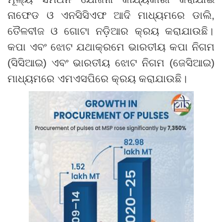
ନାଫେଡ ଓ ଏନସିସିଏଫ ଆଦି ମାଧ୍ୟମରେ ଡାଲି
,
ତୈଳବୀଜ ଓ ଗୋଟା ନଡ଼ିଆର କ୍ରୟ କରାଯାଉଛି
।
କପା ଏବଂ ଝୋଟ ଯଥାକ୍ରମେ ଭାରତୀୟ କପା ନିଗମ
(ସିସିଆଇ
)
ଏବଂ ଭାରତୀୟ ଝୋଟ ନିଗମ (ଜେସିଆଇ
)
ମାଧ୍ୟମରେ ଏମଏସପିରେ କ୍ରୟ କରାଯାଉଛି
।