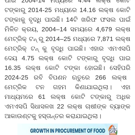
ପାଇଁ
2004-14
ମଧ୍ୟରେ
4.44
ଲକ୍ଷ କୋଟି
ଟଙ୍କାରୁ
2014-25
ମଧ୍ୟରେ
14.16
ଲକ୍ଷ କୋଟି
ଟଙ୍କାକୁ ବୃଦ୍ଧି ପାଇଛି। 14ଟି ଖରିଫ ଫସଲ ପାଇଁ
ମିଳିତ କ୍ରୟ
,
2004
–
14 ସମୟରେ 4
,
679 ଲକ୍ଷ
ମେଟ୍ରିକ୍ ଟନ୍ ରୁ 2014
–
25 ମଧ୍ୟରେ 7
,
871 ଲକ୍ଷ
ମେଟ୍ରିକ୍ ଟନ୍ କୁ ବୃଦ୍ଧି ପାଇଛି। ଏହାର ଏମଏସପି
ଦେୟ
4.75
ଲକ୍ଷ କୋଟି ଟଙ୍କାରୁ ବୃଦ୍ଧି ପାଇ
16.35
​​ଲକ୍ଷ କୋଟି ଟଙ୍କା ହୋଇଛି। ସେହିପରି
2024-25
ରବି ବିପଣନ ଋତୁରେ
266
ଲକ୍ଷ
ମେଟ୍ରିକ ଟନ ଗହମ କିଣାଯାଇଥିଲା
।
ଏହା
ମାଧ୍ୟମରେ
61
ଲକ୍ଷ କୋଟି ଟଙ୍କାରୁ ଅଧିକ
ଏମଏସପି ସିଧାସଳଖ
22
ଲକ୍ଷ ଚାଷୀଙ୍କ ବ୍ୟାଙ୍କ
ଆକାଉଣ୍ଟକୁ ହସ୍ତାନ୍ତର କରାଯାଇଥିଲା
।