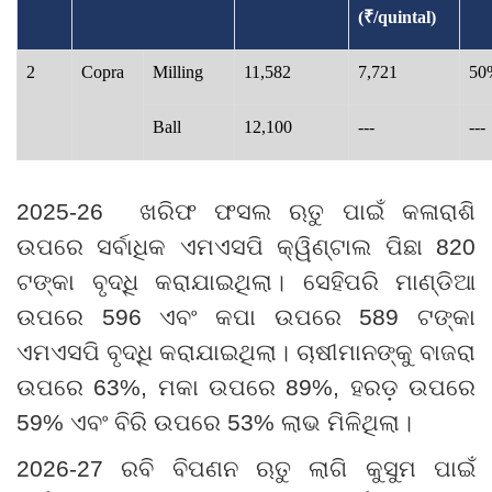
(₹/quintal)
2
Copra
Milling
11,582
7,721
50
Ball
12,100
---
---
2025-26
ଖରିଫ ଫସଲ ଋତୁ ପାଇଁ କଳାରାଶି
ଉପରେ ସର୍ବାଧିକ ଏମଏସପି କ୍ୱିଣ୍ଟାଲ ପିଛା
820
ଟଙ୍କା ବୃଦ୍ଧି କରାଯାଇଥିଲା
।
ସେହିପରି ମାଣ୍ଡିଆ
ଉପରେ
596
ଏବଂ କପା ଉପରେ
589
ଟଙ୍କା
ଏମଏସପି ବୃଦ୍ଧି କରାଯାଇଥିଲା
।
ଚାଷୀମାନଙ୍କୁ ବାଜରା
ଉପରେ
63%,
ମକା ଉପରେ
89%,
ହରଡ଼ ଉପରେ
59%
ଏବଂ ବିରି ଉପରେ
53%
ଲାଭ ମିଳିଥିଲା
।
2026-27
ରବି ବିପଣନ ଋତୁ ଲାଗି କୁସୁମ ପାଇଁ