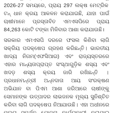
2026-27
ସମୟରେ
,
ପ୍ରାୟ
297
ଲକ୍ଷ ମେଟ୍ରିକ
ଟନ୍ ଧାନ କ୍ରୟ ଆକଳନ କରାଯାଇଛି
,
ଯାହା ପାଇଁ
ଚାଷୀମାନେ ପ୍ରସ୍ତାବିତ ଏମଏସପିରେ ପ୍ରାୟ
84,263
କୋଟି ଟଙ୍କା ମିଳିବାର ଆଶା କରାଯାଉଛି।
ସରକାର ଏମଏସପି ଦରରେ ଫସଲ କିଣିବା ଲାଗି
ସକ୍ରିୟ ପଦକ୍ଷେପ ଗ୍ରହଣ କରିଛନ୍ତି
।
ଭାରତୀୟ
ଖାଦ୍ୟ ନିଗମ
(
ଏଫସିଆଇ
)
ଏବଂ ରାଜ୍ୟସ୍ତରରେ
ଏହାର ମାନ୍ୟତାପ୍ରାପ୍ତ ସଂସ୍ଥାଗୁଡ଼ିକ ଶସ୍ୟ ଏବଂ
ଖଦଡ଼ ଶସ୍ୟ କ୍ରୟ ଜାରି ରଖିଛନ୍ତି
।
ପ୍ରଧାନମନ୍ତ୍ରୀ ଅନ୍ନଦାତା ଆୟ ସଂରକ୍ଷଣ
ଅଭିଯାନ ବା ପିଏମ ଆଶା ଜରିଆରେ ଚାଷୀଙ୍କୁ
ସେମାନଙ୍କ ଉତ୍ପାଦର ଲାଭଜନକ ମୂଲ୍ୟ ସୁନିଶ୍ଚିତ
କରିବା ଲାଗି ପଦକ୍ଷେପ ନିଆଯାଉଛି
।
ଏହା ଅଧୀନରେ
ମୂଲ୍ୟ ସମର୍ଥନ ଯୋଜନା କାର୍ଯ୍ୟକାରୀ କରାଯାଇ