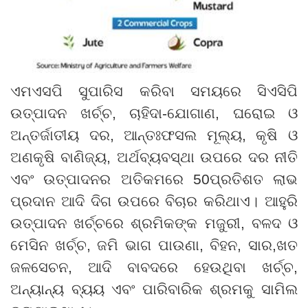
ଏମଏସପି ସୁପାରିସ କରିବା ସମୟରେ ସିଏସିପି
ଉତ୍ପାଦନ ଖର୍ଚ୍ଚ
,
ଚାହିଦା
-
ଯୋଗାଣ
,
ଘରୋଇ ଓ
ଅନ୍ତର୍ଜାତୀୟ ଦର
,
ଆନ୍ତଃଫସଲ ମୂଲ୍ୟ
,
କୃଷି ଓ
ଅଣକୃଷି ବାଣିଜ୍ୟ
,
ଅର୍ଥବ୍ୟବସ୍ଥା ଉପରେ ଦର ନୀତି
ଏବଂ ଉତ୍ପାଦନର ଅତିକମରେ
50
ପ୍ରତିଶତ ଲାଭ
ପ୍ରଦାନ ଆଦି ଦିଗ ଉପରେ ବିଚାର କରିଥାଏ
।
ଆହୁରି
ଉତ୍ପାଦନ ଖର୍ଚ୍ଚରେ ଶ୍ରମିକଙ୍କ ମଜୁରୀ
,
ବଳଦ ଓ
ମେସିନ ଖର୍ଚ୍ଚ
,
ଜମି ଭାଗ ପାଉଣା
,
ବିହନ
,
ସାର
,
ଖତ
ଜଳସେଚନ
,
ଆଦି ବାବଦରେ ହେଉଥିବା ଖର୍ଚ୍ଚ
,
ଅନ୍ୟାନ୍ୟ ବ୍ୟୟ ଏବଂ ପାରିବାରିକ ଶ୍ରମକୁ ସାମିଲ