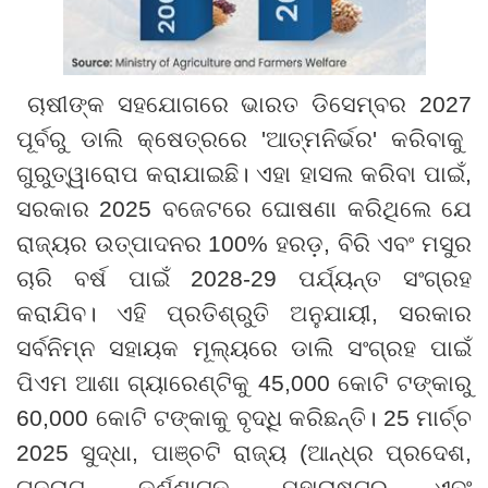
ଚାଷୀଙ୍କ ସହଯୋଗରେ ଭାରତ ଡିସେମ୍ବର
2027
ପୂର୍ବରୁ ଡାଲି କ୍ଷେତ୍ରରେ
'
ଆତ୍ମନିର୍ଭର
'
କରିବାକୁ
ଗୁରୁତ୍ୱାରୋପ କରାଯାଇଛି। ଏହା ହାସଲ କରିବା ପାଇଁ
,
ସରକାର
2025
ବଜେଟରେ ଘୋଷଣା କରିଥିଲେ ଯେ
ରାଜ୍ୟର ଉତ୍ପାଦନର
100%
ହରଡ଼
,
ବିରି ଏବଂ ମସୁର
ଚାରି ବର୍ଷ ପାଇଁ
2028-29
ପର୍ଯ୍ୟନ୍ତ ସଂଗ୍ରହ
କରାଯିବ। ଏହି ପ୍ରତିଶ୍ରୁତି ଅନୁଯାୟୀ
,
ସରକାର
ସର୍ବନିମ୍ନ ସହାୟକ ମୂଲ୍ୟରେ ଡାଲି ସଂଗ୍ରହ ପାଇଁ
ପିଏମ ଆଶା ଗ୍ୟାରେଣ୍ଟିକୁ
45,000
କୋଟି ଟଙ୍କାରୁ
60,000
କୋଟି ଟଙ୍କାକୁ ବୃଦ୍ଧି କରିଛନ୍ତି।
25
ମାର୍ଚ୍ଚ
2025
ସୁଦ୍ଧା
,
ପାଞ୍ଚଟି ରାଜ୍ୟ (ଆନ୍ଧ୍ର ପ୍ରଦେଶ
,