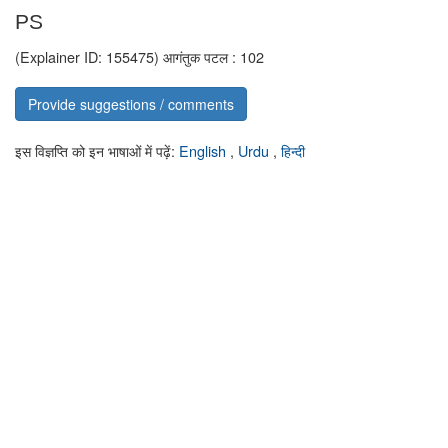
PS
(Explainer ID: 155475)
आगंतुक पटल : 102
Provide suggestions / comments
इस विज्ञप्ति को इन भाषाओं में पढ़ें:
English
,
Urdu
,
हिन्दी