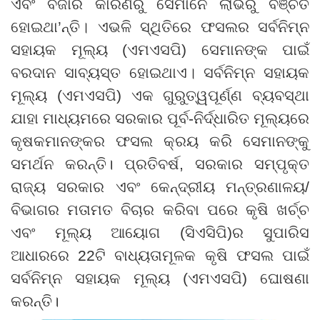
ଏବଂ ବଜାର କାରଣରୁ ସେମାନେ ଲାଭରୁ ବଞ୍ଚିତ
ହୋଇଥା
’
ନ୍ତି
।
ଏଭଳି ସ୍ଥିତିରେ ଫସଲର ସର୍ବନିମ୍ନ
ସହାୟକ ମୂଲ୍ୟ
(
ଏମଏସପି
)
ସେମାନଙ୍କ ପାଇଁ
ବରଦାନ ସାବ୍ୟସ୍ତ ହୋଇଥାଏ
।
ସର୍ବନିମ୍ନ ସହାୟକ
ମୂଲ୍ୟ (ଏମଏସପି
)
ଏକ ଗୁରୁତ୍ୱପୂର୍ଣ୍ଣ ବ୍ୟବସ୍ଥା
ଯାହା ମାଧ୍ୟମରେ
ସରକାର ପୂର୍ବ-ନିର୍ଦ୍ଧାରିତ ମୂଲ୍ୟରେ
କୃଷକମାନଙ୍କର ଫସଲ କ୍ରୟ କରି ସେମାନଙ୍କୁ
ସମର୍ଥନ କରନ୍ତି। ପ୍ରତିବର୍ଷ
,
ସରକାର ସମ୍ପୃକ୍ତ
ରାଜ୍ୟ ସରକାର ଏବଂ କେନ୍ଦ୍ରୀୟ ମନ୍ତ୍ରଣାଳୟ/
ବିଭାଗର ମତାମତ ବିଚାର କରିବା ପରେ କୃଷି ଖର୍ଚ୍ଚ
ଏବଂ ମୂଲ୍ୟ ଆୟୋଗ (ସିଏସିପି)ର ସୁପାରିସ
ଆଧାରରେ
22
ଟି ବାଧ୍ୟତାମୂଳକ କୃଷି ଫସଲ ପାଇଁ
ସର୍ବନିମ୍ନ ସହାୟକ ମୂଲ୍ୟ (ଏମଏସପି) ଘୋଷଣା
କରନ୍ତି।