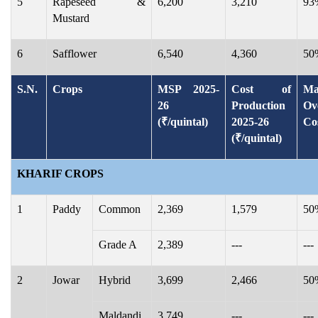
5
Rapeseed &
6,200
3,210
93
Mustard
6
Safflower
6,540
4,360
50
S.N.
Crops
MSP 2025-
Cost of
Ma
26
Production
Ov
(₹/quintal)
2025-26
Co
(₹/quintal)
KHARIF CROPS
1
Paddy
Common
2,369
1,579
50
Grade A
2,389
---
---
2
Jowar
Hybrid
3,699
2,466
50
Maldandi
3,749
---
---