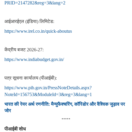
PRID=2147282&reg=3&lang=2
आईआरईएल (इंडिया) लिमिटेड:
https://www.irel.co.in/quick-aboutus
केंद्रीय बजट 2026-27:
https://www.indiabudget.gov.in/
पत्र सूचना कार्यालय (पीआईबी):
https://www.pib.gov.in/PressNoteDetails.aspx?
NoteId=156753&ModuleId=3&reg=3&lang=1
भारत की रेयर अर्थ रणनीति: मैन्युफैक्चरिंग, कॉरिडोर और वैश्विक जुड़ाव पर
जोर
*****
पीआईबी शोध