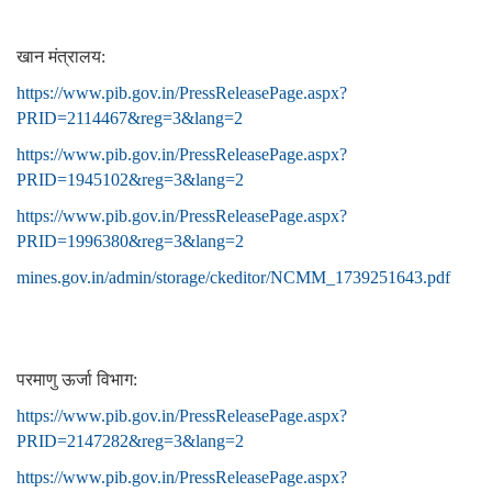
खान मंत्रालय:
https://www.pib.gov.in/PressReleasePage.aspx?
PRID=2114467&reg=3&lang=2
https://www.pib.gov.in/PressReleasePage.aspx?
PRID=1945102&reg=3&lang=2
https://www.pib.gov.in/PressReleasePage.aspx?
PRID=1996380&reg=3&lang=2
mines.gov.in/admin/storage/ckeditor/NCMM_1739251643.pdf
परमाणु ऊर्जा विभाग:
https://www.pib.gov.in/PressReleasePage.aspx?
PRID=2147282&reg=3&lang=2
https://www.pib.gov.in/PressReleasePage.aspx?