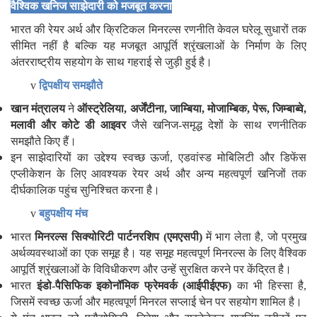
वैश्विक खनिज साझेदारी को मजबूत करना
भारत की रेयर अर्थ और क्रिटिकल मिनरल्स रणनीति केवल घरेलू सुधारों तक
सीमित नहीं है बल्कि यह मजबूत आपूर्ति श्रृंखलाओं के निर्माण के लिए
अंतरराष्ट्रीय सहयोग के साथ गहराई से जुड़ी हुई है।
v
द्विपक्षीय समझौते
खान मंत्रालय
ने
ऑस्ट्रेलिया
,
अर्जेंटीना
,
जाम्बिया
,
मोजाम्बिक
,
पेरू
,
जिम्बाब्वे
,
मलावी और कोटे डी आइवर
जैसे खनिज-समृद्ध देशों के साथ रणनीतिक
समझौते किए हैं।
इन साझेदारियों का उद्देश्य स्वच्छ ऊर्जा, एडवांस्ड मोबिलिटी और डिफेंस
एप्लीकेशन के लिए आवश्यक रेयर अर्थ और अन्य महत्वपूर्ण खनिजों तक
दीर्घकालिक पहुंच सुनिश्चित करना है।
v
बहुपक्षीय मंच
भारत
मिनरल्स सिक्योरिटी पार्टनरशिप (एमएसपी)
में भाग लेता है, जो प्रमुख
अर्थव्यवस्थाओं का एक समूह है। यह समूह महत्वपूर्ण मिनरल्स के लिए वैश्विक
आपूर्ति श्रृंखलाओं के विविधीकरण और उन्हें सुरक्षित करने पर केंद्रित है।
भारत
इंडो-पैसिफिक इकोनॉमिक फ्रेमवर्क (आईपीईएफ)
का भी हिस्सा है,
जिसमें स्वच्छ ऊर्जा और महत्वपूर्ण मिनरल सप्लाई चेन पर सहयोग शामिल है।