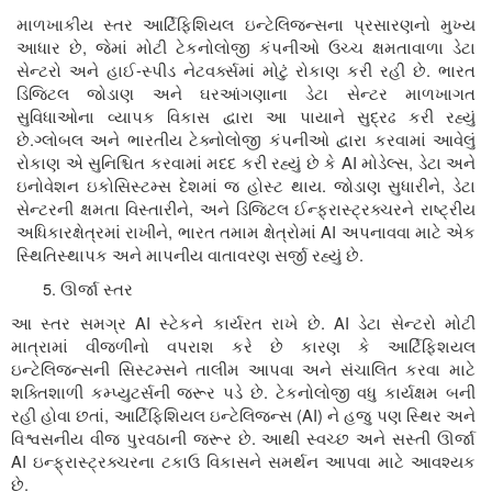
માળખાકીય સ્તર આર્ટિફિશિયલ ઇન્ટેલિજન્સના પ્રસારણનો મુખ્ય
,
આધાર છે
જેમાં મોટી ટેકનોલોજી કંપનીઓ ઉચ્ચ ક્ષમતાવાળા ડેટા
-
.
સેન્ટરો અને હાઈ
સ્પીડ નેટવર્ક્સમાં મોટું રોકાણ કરી રહી છે
ભારત
ડિજિટલ જોડાણ અને ઘરઆંગણાના ડેટા સેન્ટર માળખાગત
સુવિધાઓના વ્યાપક વિકાસ દ્વારા આ પાયાને સુદ્રઢ કરી રહ્યું
.
છે
ગ્લોબલ અને ભારતીય ટેક્નોલોજી કંપનીઓ દ્વારા કરવામાં આવેલું
AI
,
રોકાણ એ સુનિશ્ચિત કરવામાં મદદ કરી રહ્યું છે કે
મોડેલ્સ
ડેટા અને
.
,
ઇનોવેશન ઇકોસિસ્ટમ્સ દેશમાં જ હોસ્ટ થાય
જોડાણ સુધારીને
ડેટા
,
સેન્ટરની ક્ષમતા વિસ્તારીને
અને ડિજિટલ ઈન્ફ્રાસ્ટ્રક્ચરને રાષ્ટ્રીય
,
AI
અધિકારક્ષેત્રમાં રાખીને
ભારત તમામ ક્ષેત્રોમાં
અપનાવવા માટે એક
.
સ્થિતિસ્થાપક અને માપનીય વાતાવરણ સર્જી રહ્યું છે
ઊર્જા સ્તર
AI
.
AI
આ સ્તર સમગ્ર
સ્ટેકને કાર્યરત રાખે છે
ડેટા સેન્ટરો મોટી
માત્રામાં વીજળીનો વપરાશ કરે છે કારણ કે આર્ટિફિશયલ
ઇન્ટેલિજન્સની સિસ્ટમ્સને તાલીમ આપવા અને સંચાલિત કરવા માટે
.
શક્તિશાળી કમ્પ્યુટર્સની જરૂર પડે છે
ટેકનોલોજી વધુ કાર્યક્ષમ બની
,
(AI)
રહી હોવા છતાં
આર્ટિફિશિયલ ઇન્ટેલિજન્સ
ને હજુ પણ સ્થિર અને
.
વિશ્વસનીય વીજ પુરવઠાની જરૂર છે
આથી સ્વચ્છ અને સસ્તી ઊર્જા
AI
ઇન્ફ્રાસ્ટ્રક્ચરના ટકાઉ વિકાસને સમર્થન આપવા માટે આવશ્યક
.
છે