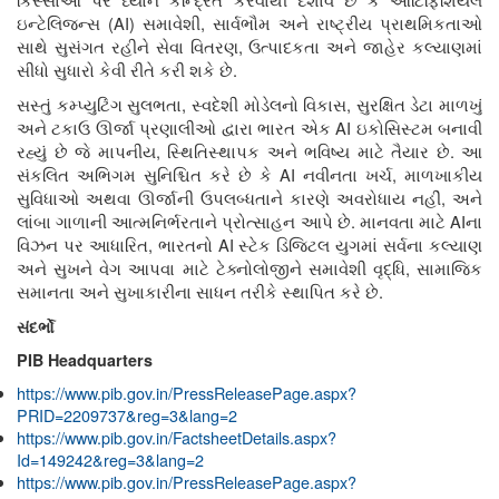
કિસ્સાઓ પર ધ્યાન કેન્દ્રિત કરવાથી દર્શાવે છે કે આર્ટિફિશિયલ
(AI)
,
ઇન્ટેલિજન્સ
સમાવેશી
સાર્વભૌમ અને રાષ્ટ્રીય પ્રાથમિકતાઓ
,
સાથે સુસંગત રહીને સેવા વિતરણ
ઉત્પાદકતા અને જાહેર કલ્યાણમાં
.
સીધો સુધારો કેવી રીતે કરી શકે છે
,
,
સસ્તું કમ્પ્યુટિંગ સુલભતા
સ્વદેશી મોડેલનો વિકાસ
સુરક્ષિત ડેટા માળખું
AI
અને ટકાઉ ઊર્જા પ્રણાલીઓ દ્વારા ભારત એક
ઇકોસિસ્ટમ બનાવી
,
.
રહ્યું છે જે માપનીય
સ્થિતિસ્થાપક અને ભવિષ્ય માટે તૈયાર છે
આ
AI
,
સંકલિત અભિગમ સુનિશ્ચિત કરે છે કે
નવીનતા ખર્ચ
માળખાકીય
,
સુવિધાઓ અથવા ઊર્જાની ઉપલબ્ધતાને કારણે અવરોધાય નહીં
અને
.
AI
લાંબા ગાળાની આત્મનિર્ભરતાને પ્રોત્સાહન આપે છે
માનવતા માટે
ના
,
AI
વિઝન પર આધારિત
ભારતનો
સ્ટેક ડિજિટલ યુગમાં સર્વના કલ્યાણ
,
અને સુખને વેગ આપવા માટે ટેક્નોલોજીને સમાવેશી વૃદ્ધિ
સામાજિક
.
સમાનતા અને સુખાકારીના સાધન તરીકે સ્થાપિત કરે છે
સંદર્ભો
PIB Headquarters
https://www.pib.gov.in/PressReleasePage.aspx?
PRID=2209737&reg=3&lang=2
https://www.pib.gov.in/FactsheetDetails.aspx?
Id=149242&reg=3&lang=2
https://www.pib.gov.in/PressReleasePage.aspx?