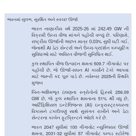
ભારતમાં સુલભ
,
સુરક્ષિત અને સ્વચ્છ ઊર્જા
GW
ભારત નાણાકીય વર્ષ 2025-26 માં 242.49
ની
.
,
વિક્રમી ઉચ્ચ વીજ માંગને પહોંચી વળ્યું છે
પરિણામે
%
,
રાષ્ટ્રીય ઊર્જાની અછત માત્ર 0.03
સુધી ઘટી ગઈ
AI
-
જેનાથી
ડેટા સેન્ટર્સ અને ઉચ્ચ
પ્રદર્શન કમ્પ્યુટિંગ
.
સુવિધાઓ માટે અવિરત વીજળી સુનિશ્ચિત થઈ
509.7
કુલ સ્થાપિત વીજ ઉત્પાદન ક્ષમતા
ગીગાવોટ પર
,
-
AI
પહોંચી છે
જે ઊર્જા
સઘન
કાર્યોને ટેકો આપવા
.
2025
માટે જરૂરી કદ પૂરું પાડે છે
નવેમ્બર
ની સ્થિતિ
મુજબ
-
256.09
બિન
અશ્મિભૂત ઇંધણના સ્ત્રોતોનો હિસ્સો
GW
,
51%
,
છે
જે કુલ સ્થાપિત ક્ષમતાના
થી વધુ છે
(AI)
આર્ટિફિશિયલ ઇન્ટેલિજન્સ
ઇન્ફ્રાસ્ટ્રક્ચરના
વિકાસને ટકાઉપણું સાથે સુસંગત રાખીને અને ડેટા
.
સેન્ટરના કાર્બન ફૂટપ્રિન્ટને ઓછો કરે છે
2047
100
ભારત
સુધીમાં
ગીગાવોટ ન્યુક્લિયર ઊર્જા
,
2031-32
57
ક્ષમતા
સુધીમાં
ગીગાવોટ પમ્પડ સ્ટોરેજ