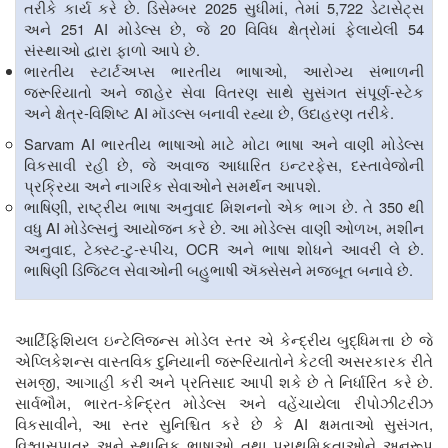
.
2025
,
5,722
તરીકે કાર્ય કરે છે
ડિસેમ્બર
સુધીમાં
તેમાં
ડેટાસેટ્સ
251 AI
,
20
54
અને
મોડેલ્સ છે
જે
વિવિધ ક્ષેત્રોમાં ફેલાયેલી
.
સંસ્થાઓ દ્વારા ફાળો આપે છે
,
ભારતીય સ્ટાર્ટઅપ્સ ભારતીય ભાષાઓ
આરોગ્ય સંભાળની
-
જરૂરિયાતો અને જાહેર સેવા વિતરણ સાથે સુસંગત સંપૂર્ણ
સ્ટેક
-
AI
,
.
અને ક્ષેત્ર
વિશિષ્ટ
મૉડલ્સ બનાવી રહ્યા છે
ઉદાહરણ તરીકે
Sarvam AI
ભારતીય ભાષાઓ માટે મોટા ભાષા અને વાણી મોડેલ્સ
,
,
વિકસાવી રહી છે
જે અવાજ આધારિત ઇન્ટરફેસ
દસ્તાવેજોની
.
પ્રક્રિયા અને નાગરિક સેવાઓને સમર્થન આપશે
,
.
350
ભાષિણી
રાષ્ટ્રીય ભાષા અનુવાદ મિશનનો એક ભાગ છે
તે
થી
AI
.
,
વધુ
મોડેલ્સનું આયોજન કરે છે
આ મોડેલ્સ વાણી ઓળખ
મશીન
,
-
-
, OCR
.
અનુવાદ
ટેક્સ્ટ
ટુ
સ્પીચ
અને ભાષા શોધને આવરી લે છે
.
ભાષિણી ડિજિટલ સેવાઓની બહુભાષી ઍક્સેસને મજબૂત બનાવે છે
આર્ટિફિશિયલ ઇન્ટેલિજન્સ મોડેલ સ્તર એ કેન્દ્રીય બુદ્ધિમત્તા છે જે
એપ્લિકેશન્સ વાસ્તવિક દુનિયાની જરૂરિયાતોને કેટલી અસરકારક રીતે
,
.
સમજી
આગાહી કરી અને પ્રતિસાદ આપી શકે છે તે નિર્ધારિત કરે છે
,
-
સાર્વભૌમ
ભારત
કેન્દ્રિત મોડેલ્સ અને વહેંચાયેલા રીપોઝીટરીઝ
,
AI
,
વિકસાવીને
આ સ્તર સુનિશ્ચિત કરે છે કે
ક્ષમતાઓ સુસંગત
વિશ્વાસપાત્ર અને સ્થાનિક ભાષાઓ તથા પ્રાથમિકતાઓને અનુરૂપ