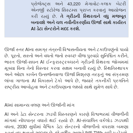
43,220
-
પ્રોજેક્ટ્સ અને
મેગાવોટ
કલાક બેટરી
એનર્જી સ્ટોરેજ સિસ્ટમ્સ પ્રાપ્ત કરવાનું આયોજન
.
કરી રહ્યું છે
તે ગ્રીડની સ્થિરતાને વધુ મજબૂત
બનાવશે અને ચલ નવીનીકરણીય ઊર્જા સાથે કાર્યરત
AI
.
ડેટા સેન્ટરોને મદદ કરશે
AI
ઊર્જા સ્તર
ના
સમગ્ર તંત્રની વિશ્વસનીયતા અને ટકાઉપણુંનો પાયો
.
,
,
છે
પૂરતો
સસ્તો અને વધતો જતો સ્વચ્છ વીજ પુરવઠો સુનિશ્ચિત કરીને
-
AI
ભારત ઊર્જા
સઘન
ઈન્ફ્રાસ્ટ્રક્ચરને ગ્રીડની સ્થિરતા જોખમમાં
.
મૂક્યા વિના તેનો વિસ્તાર કરવા સક્ષમ બનાવી રહ્યું છે
સ્થિતિસ્થાપક
અને ઓછા કાર્બન ઉત્સર્જનવાળા ઊર્જા મિશ્રણ તરફનું આ સંક્રમણ
AI
,
લાંબા ગાળાના
વિકાસને ટેકો આપે છે
જ્યારે તકનીકી પ્રગતિને
.
રાષ્ટ્રીય આબોહવા અને ટકાઉપણાના લક્ષ્યો સાથે સુમેળ સાધે છે
AI
માં સામાન્ય વલણ અને ઊર્જાની માંગ
AI
અને ડેટા સેન્ટરના ઝડપી વિસ્તરણને કારણે વિશ્વભરમાં વીજળીની
. AI-
માંગમાં નોંધપાત્ર વધારો થઈ રહ્યો છે
સંચાલિત વર્કલોડ ઝડપથી
,
વધતા
2030 સુધીમાં વૈશ્વિક ડેટા સેન્ટરનો વીજળીનો વપરાશ બમણા
,
TWh
.