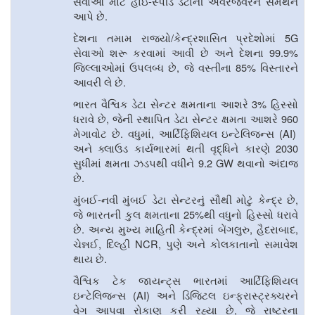
-
સેવાઓ માટે હાઇ
સ્પીડ ડેટાની અવરજવરને સમર્થન
.
આપે છે
/
5G
દેશના તમામ રાજ્યો
કેન્દ્રશાસિત પ્રદેશોમાં
99.9%
સેવાઓ શરૂ કરવામાં આવી છે અને દેશના
,
85%
જિલ્લાઓમાં ઉપલબ્ધ છે
જે વસ્તીના
વિસ્તારને
.
આવરી લે છે
3
%
ભારત વૈશ્વિક ડેટા સેન્ટર ક્ષમતાના આશરે
હિસ્સો
,
960
ધરાવે છે
જેની સ્થાપિત ડેટા સેન્ટર ક્ષમતા આશરે
.
,
(AI)
મેગાવોટ છે
વધુમાં
આર્ટિફિશિયલ ઇન્ટેલિજન્સ
2030
અને ક્લાઉડ કાર્યભારમાં થતી વૃદ્ધિને કારણે
9.2 GW
સુધીમાં ક્ષમતા ઝડપથી વધીને
થવાનો અંદાજ
.
છે
-
,
મુંબઈ
નવી મુંબઈ ડેટા સેન્ટરનું સૌથી મોટું કેન્દ્ર છે
25
%
જે ભારતની કુલ ક્ષમતાના
થી વધુનો હિસ્સો ધરાવે
.
,
,
છે
અન્ય મુખ્ય માહિતી કેન્દ્રમાં બેંગલુરુ
હૈદરાબાદ
,
NCR,
ચેન્નઈ
દિલ્હી
પુણે અને કોલકાતાનો સમાવેશ
.
થાય છે
વૈશ્વિક ટેક જાયન્ટ્સ ભારતમાં આર્ટિફિશિયલ
(AI)
ઇન્ટેલિજન્સ
અને ડિજિટલ ઇન્ફ્રાસ્ટ્રક્ચરને
,
વેગ આપવા રોકાણ કરી રહ્યા છે
જે રાષ્ટ્રના