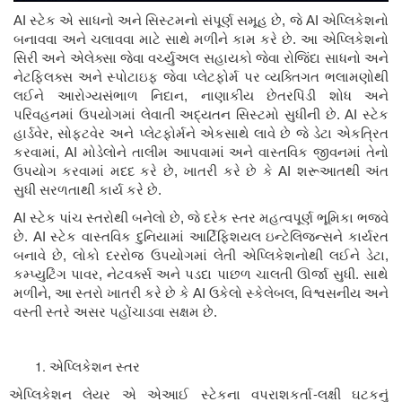
AI
સ્ટેક એ સાધનો અને સિસ્ટમનો સંપૂર્ણ સમૂહ છે, જે
AI
એપ્લિકેશનો
બનાવવા અને ચલાવવા માટે સાથે મળીને કામ કરે છે. આ એપ્લિકેશનો
સિરી અને એલેક્સા જેવા વર્ચ્યુઅલ સહાયકો જેવા રોજિંદા સાધનો અને
નેટફ્લિક્સ અને સ્પોટાઇફ જેવા પ્લેટફોર્મ પર વ્યક્તિગત ભલામણોથી
લઈને આરોગ્યસંભાળ નિદાન
,
નાણાકીય છેતરપિંડી શોધ અને
પરિવહનમાં ઉપયોગમાં લેવાતી અદ્યતન સિસ્ટમો સુધીની છે.
AI
સ્ટેક
હાર્ડવેર
,
સોફ્ટવેર અને પ્લેટફોર્મને એકસાથે લાવે છે જે ડેટા એકત્રિત
કરવામાં
, AI
મોડેલોને તાલીમ આપવામાં અને વાસ્તવિક જીવનમાં તેનો
ઉપયોગ કરવામાં મદદ કરે છે
,
ખાતરી કરે છે કે
AI
શરૂઆતથી અંત
સુધી સરળતાથી કાર્ય કરે છે.
AI
સ્ટેક પાંચ સ્તરોથી બનેલો છે
,
જે દરેક સ્તર મહત્વપૂર્ણ ભૂમિકા ભજવે
છે.
AI
સ્ટેક વાસ્તવિક દુનિયામાં આર્ટિફિશયલ ઇન્ટેલિજન્સને કાર્યરત
બનાવે છે
,
લોકો દરરોજ ઉપયોગમાં લેતી એપ્લિકેશનોથી લઈને ડેટા
,
કમ્પ્યુટિંગ પાવર
,
નેટવર્ક્સ અને પડદા પાછળ ચાલતી ઊર્જા સુધી. સાથે
મળીને
,
આ સ્તરો ખાતરી કરે છે કે
AI
ઉકેલો સ્કેલેબલ
,
વિશ્વસનીય અને
વસ્તી સ્તરે અસર પહોંચાડવા સક્ષમ છે.
એપ્લિકેશન સ્તર
-
એપ્લિકેશન લેયર એ એઆઈ સ્ટેકના વપરાશકર્તા
લક્ષી ઘટકનું