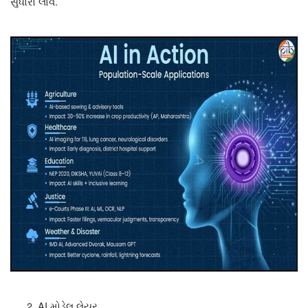
.
સુધારો લાવે
AI
મોડેલ લેયર