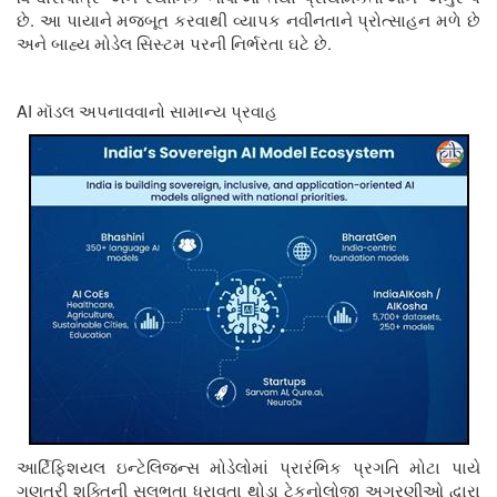
.
છે
આ પાયાને મજબૂત કરવાથી વ્યાપક નવીનતાને પ્રોત્સાહન મળે છે
.
અને બાહ્ય મોડેલ
સિસ્ટમ
પરની નિર્ભરતા ઘટે છે
AI
મૉડલ અપનાવવાનો સામાન્ય પ્રવાહ
આર્ટિફિશયલ ઇન્ટેલિજન્સ મોડેલોમાં પ્રારંભિક પ્રગતિ મોટા પાયે
ગણતરી શક્તિની સુલભતા ધરાવતા થોડા ટેકનોલોજી અગ્રણીઓ દ્વારા