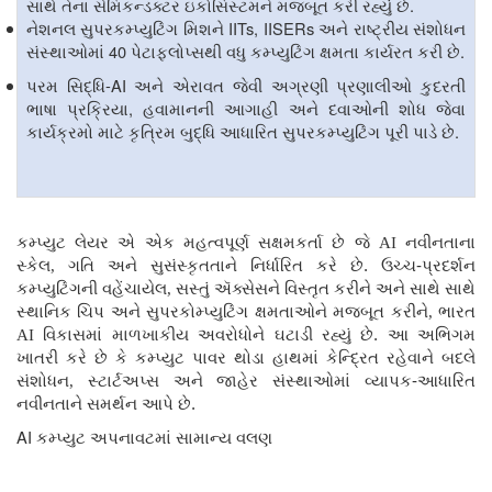
.
સાથે તેના સેમિકન્ડક્ટર ઇકોસિસ્ટમને મજબૂત કરી રહ્યું છે
IITs, IISERs
નેશનલ સુપરકમ્પ્યુટિંગ મિશને
અને રાષ્ટ્રીય સંશોધન
40
.
સંસ્થાઓમાં
પેટાફ્લોપ્સથી વધુ કમ્પ્યુટિંગ ક્ષમતા કાર્યરત કરી છે
-AI
પરમ સિદ્ધિ
અને એરાવત જેવી અગ્રણી પ્રણાલીઓ કુદરતી
,
ભાષા પ્રક્રિયા
હવામાનની આગાહી અને દવાઓની શોધ જેવા
.
કાર્યક્રમો માટે કૃત્રિમ બુદ્ધિ આધારિત સુપરકમ્પ્યુટિંગ પૂરી પાડે છે
કમ્પ્યુટ લેયર એ એક મહત્વપૂર્ણ સક્ષમકર્તા છે જે
AI
નવીનતાના
સ્કેલ
,
ગતિ અને સુસંસ્કૃતતાને નિર્ધારિત કરે છે. ઉચ્ચ-પ્રદર્શન
કમ્પ્યુટિંગની વહેંચાયેલ
,
સસ્તું ઍક્સેસને વિસ્તૃત કરીને અને સાથે સાથે
સ્થાનિક ચિપ અને સુપરકોમ્પ્યુટિંગ ક્ષમતાઓને મજબૂત કરીને
,
ભારત
AI
વિકાસમાં માળખાકીય અવરોધોને ઘટાડી રહ્યું છે. આ અભિગમ
ખાતરી કરે છે કે કમ્પ્યુટ પાવર થોડા હાથમાં કેન્દ્રિત રહેવાને બદલે
સંશોધન
,
સ્ટાર્ટઅપ્સ અને જાહેર સંસ્થાઓમાં વ્યાપક-આધારિત
નવીનતાને સમર્થન આપે છે.
AI
કમ્પ્યુટ અપનાવટમાં સામાન્ય વલણ