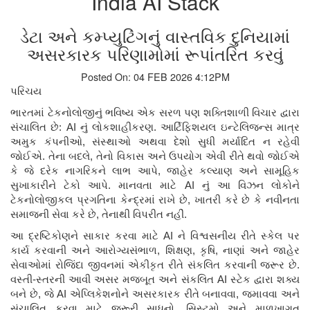
India AI Stack
ડેટા અને કમ્પ્યુટિંગનું વાસ્તવિક દુનિયામાં
અસરકારક પરિણામોમાં રૂપાંતરિત કરવું
Posted On: 04 FEB 2026 4:12PM
પરિચય
ભારતમાં ટેકનોલોજીનું ભવિષ્ય એક સરળ પણ શક્તિશાળી વિચાર દ્વારા
સંચાલિત છે:
AI
નું લોકશાહીકરણ. આર્ટિફિશયલ ઇન્ટેલિજન્સ માત્ર
અમુક કંપનીઓ
,
સંસ્થાઓ અથવા દેશો સુધી મર્યાદિત ન રહેવી
જોઈએ. તેના બદલે
,
તેનો વિકાસ અને ઉપયોગ એવી રીતે થવો જોઈએ
કે જે દરેક નાગરિકને લાભ આપે
,
જાહેર કલ્યાણ અને સામૂહિક
સુખાકારીને ટેકો આપે. માનવતા માટે
AI
નું આ વિઝન લોકોને
ટેકનોલોજીકલ પ્રગતિના કેન્દ્રમાં રાખે છે
,
ખાતરી કરે છે કે નવીનતા
સમાજની સેવા કરે છે
,
તેનાથી વિપરીત નહીં.
આ દ્રષ્ટિકોણને સાકાર કરવા માટે
AI
ને વિશ્વસનીય રીતે સ્કેલ પર
કાર્ય કરવાની અને આરોગ્યસંભાળ
,
શિક્ષણ
,
કૃષિ
,
નાણાં અને જાહેર
સેવાઓમાં રોજિંદા જીવનમાં એકીકૃત રીતે સંકલિત કરવાની જરૂર છે.
વસ્તી-સ્તરની આવી અસર મજબૂત અને સંકલિત
AI
સ્ટેક દ્વારા શક્ય
બને છે
,
જે
AI
એપ્લિકેશનોને અસરકારક રીતે બનાવવા
,
જમાવવા અને
સંચાલિત કરવા માટે જરૂરી સાધનો
,
સિસ્ટમો અને માળખાગત