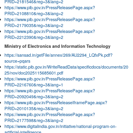
PRID=2181546&reg=3&lang=2
https://www.pib.gov.in/PressReleasePage.aspx?
PRID=2108810&reg=3&lang=2
https://www.pib.gov.in/PressReleasePage.aspx?
PRID=2179035&reg=3&lang=2
https://www.pib.gov.in/PressReleasePage.aspx?
PRID=2212390&reg=3&lang=2
Ministry of Electronics and Information Technology
https://sansad.in/getFile/annex/269/AU2294_LQfxPk.pdf?
source=pqars
https://static.pib.gov.in/WriteReadData/specificdocs/documents/20
25/nov/doc2025115685601.pdf
https://www.pib.gov.in/PressReleasePage.aspx?
PRID=2216760&reg=3&lang=1
https://www.pib.gov.in/PressReleasePage.aspx?
PRID=2092049&reg=3&lang=2
https://www.pib.gov.in/PressReleaseIframePage.aspx?
PRID=2010135&reg=3&lang=2
https://www.pib.gov.in/PressReleasePage.aspx?
PRID=2177598&reg=3&lang=2
https://www.digitalindia.gov.in/initiative/national-program-on-
artificial-intelligence