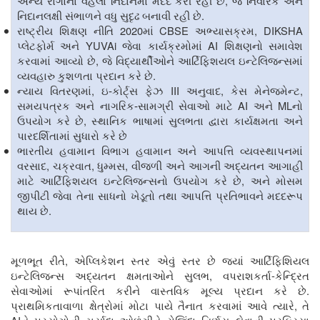
,
અન્ય રોગોના વહેલા નિદાનમાં મદદ કરી રહી છે
જે નિવારક અને
.
નિદાનલક્ષી સંભાળને વધુ સુદૃઢ બનાવી રહી છે
2020
CBSE
, DIKSHA
રાષ્ટ્રીય શિક્ષણ નીતિ
માં
અભ્યાસક્રમ
YUVAi
AI
પ્લેટફોર્મ અને
જેવા કાર્યક્રમોમાં
શિક્ષણનો સમાવેશ
,
કરવામાં આવ્યો છે
જે વિદ્યાર્થીઓને આર્ટિફિશયલ ઇન્ટેલિજન્સમાં
.
વ્યવહારુ કુશળતા પ્રદાન કરે છે
,
III
,
,
ન્યાય વિતરણમાં
ઇ-કોર્ટ્સ ફેઝ
અનુવાદ
કેસ મેનેજમેન્ટ
AI
ML
સમયપત્રક અને નાગરિક-સામગ્રી સેવાઓ માટે
અને
નો
,
ઉપયોગ કરે છે
સ્થાનિક ભાષામાં સુલભતા દ્વારા કાર્યક્ષમતા અને
પારદર્શિતામાં સુધારો કરે છે
ભારતીય હવામાન વિભાગ હવામાન અને આપત્તિ વ્યવસ્થાપનમાં
,
,
,
વરસાદ
ચક્રવાત
ધુમ્મસ
વીજળી અને આગની અદ્યતન આગાહી
,
માટે
આર્ટિફિશયલ ઇન્ટેલિજન્સનો
ઉપયોગ કરે છે
અને મોસમ
જીપીટી જેવા તેના સાધનો ખેડૂતો તથા આપત્તિ પ્રતિભાવને મદદરૂપ
.
થાય છે
,
મૂળભૂત રીતે
એપ્લિકેશન સ્તર એવું સ્તર છે જ્યાં આર્ટિફિશિયલ
,
-
ઇન્ટેલિજન્સ અદ્યતન ક્ષમતાઓને સુલભ
વપરાશકર્તા
કેન્દ્રિત
.
સેવાઓમાં રૂપાંતરિત કરીને વાસ્તવિક મૂલ્ય પ્રદાન કરે છે
,
પ્રાથમિકતાવાળા ક્ષેત્રોમાં મોટા પાયે તૈનાત કરવામાં આવે ત્યારે
તે