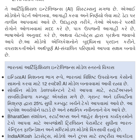
(AI)
.
તે આર્ટિફિશિયલ ઇન્ટેલિજન્સ
સિસ્ટમ્સનું મગજ છે
એઆઈ
,
મોડેલોને પેટર્ન ઓળખવા
આગાહી કરવા અને નિર્ણયો લેવા માટે ડેટા પર
.
,
-
તાલીમ આપવામાં આવે છે
ઉદાહરણ તરીકે
તેઓ એક્સ
રે પરથી
,
,
રોગોને ઓળખવામાં મદદ કરે છે
પાક ઉપજની આગાહી કરે છે
,
ભાષાઓનો અનુવાદ કરે છે
અથવા ચેટબોટ્સ દ્વારા પ્રશ્નોના જવાબો
.
,
આપે છે
આ મોડેલો એપ્લિકેશનોને બુદ્ધિમત્તા પ્રદાન કરીને
AI-
વપરાશકર્તાઓને અર્થપૂર્ણ
સંચાલિત પરિણામો આપવા સક્ષમ બનાવે
.
છે
ભારતમાં આર્ટિફિશિયલ ઇન્ટેલિજન્સ મોડેલ સ્તરનો વિકાસ
AI
,
ઇન્ડિયા
મિશનના ભાગ રૂપે
ભારતમાં વિશિષ્ટ ઉપયોગના કેસોનો
12
AI
.
સામનો કરવા માટે
સ્વદેશી
મોડેલ બનાવવામાં આવી રહ્યા છે
,
સોવરિન મોડેલ ડેવલપમેન્ટને ટેકો આપવા માટે
સ્ટાર્ટઅપ્સને
.
સબસિડીવાળા કમ્પ્યુટ એક્સેસ મળે છે
ગ્રાન્ટ અને ઇક્વિટીના
25%
.
મિશ્રણ દ્વારા
સુધી કમ્પ્યુટ ખર્ચને ટેકો આપવામાં આવે છે
આ
.
પ્રવેશ અવરોધોને ઘટાડે છે અને સ્થાનિક નવીનતાને વેગ આપે છે
BharatGen
,
સંશોધન
સ્ટાર્ટઅપ્સ અને જાહેર ક્ષેત્રના કાર્યક્રમોને
-
ટેકો આપવા માટે અબજોથી ટ્રિલિયન પેરામીટર સુધીના ભારત
.
કેન્દ્રિત ફાઉન્ડેશન અને મલ્ટિમોડલ મોડેલો વિકસાવી રહ્યું છે
IndiaAIKosh
,
ડેટાસેટ્સ
મોડેલો અને ટૂલ્સ માટે રાષ્ટ્રીય આર્કાઇવ