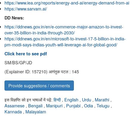
https://www.iea.org/reports/energy-and-ai/energy-demand-from-ai
https://www.sarvam.ai/
DD News:
https://ddnews.gov.in/en/e-commerce-major-amazon-to-invest-
over-35-billion-in-india-through-2030/
https://ddnews.gov.in/en/microsoft-to-invest-17-5-billion-in-india-
pm-modi-says-indias-youth-will-leverage-ai-for-global-good/
Click here to see pdf
SM/BS/GP/JD
(Explainer ID: 157210)
आगंतुक पटल : 145
Provide suggestions / comments
इस विज्ञप्ति को इन भाषाओं में पढ़ें:
हिन्दी
,
English
,
Urdu
,
Marathi
,
Assamese
,
Bengali
,
Manipuri
,
Punjabi
,
Odia
,
Telugu
,
Kannada
,
Malayalam