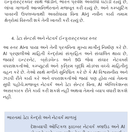
,
,
ઇન્ફ્રાસ્ટ્રક્ચર સાથે જોડીને
ભારત પ્રવેશ અવરોધો ઘટાડી રહ્યું છે
,
લાંબા ગાળાની આત્મનિર્ભરતાને મજબૂત કરી રહ્યું છે
અને કમ્પ્યુટિંગ
AI
પાવરની ઉપલબ્ધતાથી અવરોધાયા વિના
નું નવીન કાર્ય તમામ
.
ક્ષેત્રોમાં વિસ્તરી શકે તેની ખાતરી કરી રહ્યું છે
ડેટા સેન્ટર્સ અને નેટવર્ક ઈન્ફ્રાસ્ટ્રક્ચર સ્તર
AI
.
આ સ્તર
ના
પાયા અને તેની પ્રગતિના મુખ્ય માર્ગોનું નિર્માણ કરે છે
AI
,
પ્રણાલીઓ માહિતી કેન્દ્રોમાં સંગ્રહિત અને સંચાલિત થાય છે
,
5G
જ્યારે ઇન્ટરનેટ
બ્રોડબેન્ડ અને
જેવા સંચાર નેટવર્ક્સ
,
વપરાશકર્તાઓ
કમ્પ્યુટર્સ અને કૃત્રિમ બુદ્ધિ મોડલ્સ વચ્ચે માહિતીનું
.
AI
વહન કરે છે
તેઓ સાથે મળીને સુનિશ્ચિત કરે છે કે
વિશ્વસનીય અને
ઝડપી રીતે કાર્ય કરે અને વપરાશકર્તાઓ જ્યાં પણ હોય ત્યાં તેમના
.
, AI
સુધી પહોંચે
મજબૂત નેટવર્ક અને ડેટા સેન્ટર વિના
એપ્લિકેશન્સ
અસરકારક રીતે કાર્ય કરી શકશે નહીં અથવા તેમનો વ્યાપ વધારી શકશે
.
નહીં
ભારતમાં ડેટા કેન્દ્રો અને નેટવર્ક માળખું
AI
દેશવ્યાપી ઓપ્ટિકલ ફાઇબર નેટવર્ક ક્લાઉડ અને