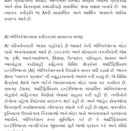
AI
ને પ્રયોગોની મર્યાદા ઓળંગીને રોજિંદા નિર્ણય લેવાની પ્રક્રિયા
.
અને સેવા વિતરણમાં સ્થાયીપણે સમાવિષ્ટ થવા સક્ષમ બનાવે છે
આ
AI
વ્યાપક સ્વીકૃતિ જ
ની સામાજિક અને આર્થિક અસરને અંતિમ
.
સ્વરૂપ આપે છે
AI
એપ્લિકેશન્સના સ્વીકારમાં સામાન્ય વલણ
AI
પરિવર્તનકારી અસર પહોંચાડે છે જ્યારે તેની એપ્લિકેશન્સ મોટા
,
પાયે અપનાવવામાં આવે છે
ઇન્ટરનેટ અને મોબાઇલ તકનીકોની જેમ
.
,
,
,
,
,
જ
કૃષિ
આરોગ્યસંભાળ
શિક્ષણ
ઉત્પાદન
પરિવહન
શાસન અને
આબોહવા કાર્યવાહી સહિતના વિવિધ ક્ષેત્રોમાં આર્ટિફિશિયલ
(AI)
.
ઇન્ટેલિજન્સ
એપ્લિકેશન્સનો ઉપયોગ સતત વધી રહ્યો છે
ભારત
AI
"
"
,
ના
વ્યાપક પ્રસાર
ની વ્યૂહરચનાનો અમલ કરી રહ્યું છે
જે વિવિધ
AI
.
ક્ષેત્રોમાં
નો લાભ લઈને જનસંખ્યાના મોટા પાયા પર કાર્યરત છે
,
સમગ્ર દેશમાં
આર્ટિફિશિયલ ઇન્ટેલિજન્સ સંચાલિત એપ્લિકેશન્સ
,
ખેડૂતોને માહિતગાર નિર્ણયો લેવામાં સહાય કરી રહી છે
તબીબોને
,
રોગોના વહેલા નિદાનમાં મદદરૂપ થઈ રહી છે
અને જાહેર સેવાઓના
.
,
વિતરણની કાર્યક્ષમતામાં નોંધપાત્ર વધારો કરી રહી છે
વધુમાં
વાસ્તવિક
દુનિયાના ઉપયોગના કિસ્સાઓ અને મોટા પાયે અપનાવવાને પ્રાધાન્ય
,
આપીને
એપ્લિકેશન સ્તર સુનિશ્ચિત કરે છે કે
આર્ટિફિશયલ
ઇન્ટેલિજન્સ
નાગરિકોના જીવનમાં મૂર્ત લાભો પ્રદાન કરે અને સીધો