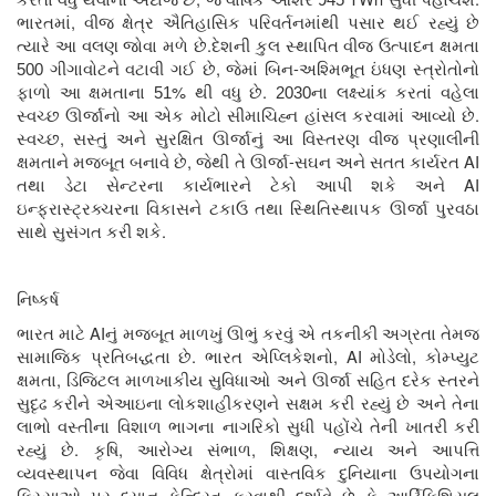
કરતાં વધુ થવાનો અંદાજ છે
જે વાર્ષિક આશરે 945
સુધી પહોંચશે
,
ભારતમાં
વીજ ક્ષેત્ર ઐતિહાસિક પરિવર્તનમાંથી પસાર થઈ રહ્યું છે
.
ત્યારે આ વલણ જોવા મળે છે
દેશની કુલ સ્થાપિત વીજ ઉત્પાદન ક્ષમતા
,
-
500 ગીગાવોટને વટાવી ગઈ છે
જેમાં બિન
અશ્મિભૂત ઇંધણ સ્ત્રોતોનો
%
.
ફાળો આ ક્ષમતાના 51
થી વધુ છે
2030ના લક્ષ્યાંક કરતાં વહેલા
.
સ્વચ્છ ઊર્જાનો આ એક મોટો સીમાચિહ્ન હાંસલ કરવામાં આવ્યો છે
,
સ્વચ્છ
સસ્તું અને સુરક્ષિત ઊર્જાનું આ વિસ્તરણ વીજ પ્રણાલીની
,
-
AI
ક્ષમતાને મજબૂત બનાવે છે
જેથી તે ઊર્જા
સઘન અને સતત કાર્યરત
AI
તથા ડેટા સેન્ટરના કાર્યભારને ટેકો આપી શકે અને
ઇન્ફ્રાસ્ટ્રક્ચરના વિકાસને ટકાઉ તથા સ્થિતિસ્થાપક ઊર્જા પુરવઠા
.
સાથે સુસંગત કરી શકે
નિષ્કર્ષ
AI
ભારત માટે
નું મજબૂત માળખું ઊભું કરવું એ તકનીકી અગ્રતા તેમજ
.
,
AI
,
સામાજિક પ્રતિબદ્ધતા છે
ભારત એપ્લિકેશનો
મોડેલો
કોમ્પ્યુટ
,
ક્ષમતા
ડિજિટલ માળખાકીય સુવિધાઓ અને ઊર્જા સહિત દરેક સ્તરને
સુદૃઢ કરીને એઆઇના લોકશાહીકરણને સક્ષમ કરી રહ્યું છે અને તેના
લાભો વસ્તીના વિશાળ ભાગના નાગરિકો સુધી પહોંચે તેની ખાતરી કરી
.
,
,
,
રહ્યું છે
કૃષિ
આરોગ્ય સંભાળ
શિક્ષણ
ન્યાય અને આપત્તિ
વ્યવસ્થાપન જેવા વિવિધ ક્ષેત્રોમાં વાસ્તવિક દુનિયાના ઉપયોગના