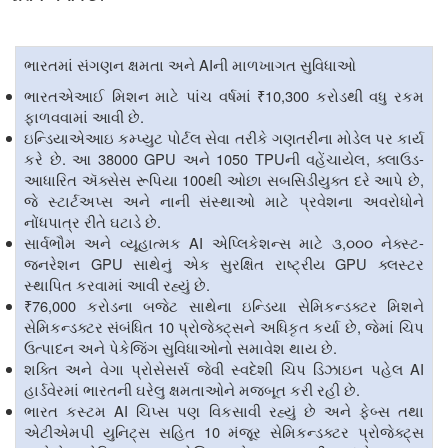
AI
ભારતમાં સંગણન ક્ષમતા અને
ની માળખાગત સુવિધાઓ
₹10,300
ભારતએઆઈ મિશન માટે પાંચ વર્ષમાં
કરોડથી વધુ રકમ
.
ફાળવવામાં આવી છે
ઇન્ડિયાએઆઇ કમ્પ્યુટ પોર્ટલ સેવા તરીકે ગણતરીના મોડેલ પર કાર્ય
.
38000
GPU
1050
TPU
,
-
કરે છે
આ
અને
ની વહેંચાયેલ
ક્લાઉડ
100
,
આધારિત ઍક્સેસ રૂપિયા
થી ઓછા સબસિડીયુક્ત દરે આપે છે
જે સ્ટાર્ટઅપ્સ અને નાની સંસ્થાઓ માટે પ્રવેશના અવરોધોને
.
નોંધપાત્ર રીતે ઘટાડે છે
AI
,
-
સાર્વભૌમ અને વ્યૂહાત્મક
એપ્લિકેશન્સ માટે ૩
૦૦૦ નેક્સ્ટ
GPU
GPU
જનરેશન
સાથેનું એક સુરક્ષિત રાષ્ટ્રીય
ક્લસ્ટર
.
સ્થાપિત કરવામાં આવી રહ્યું છે
₹76,000
કરોડના બજેટ સાથેના ઇન્ડિયા સેમિકન્ડક્ટર મિશન
10
,
સેમિકન્ડક્ટર સંબંધિત
પ્રોજેક્ટ્સને અધિકૃત કર્યા છે
જેમાં ચિપ
.
ઉત્પાદન અને પેકેજિંગ સુવિધાઓનો સમાવેશ થાય છે
AI
શક્તિ અને વેગા પ્રોસેસર્સ જેવી સ્વદેશી ચિપ ડિઝાઇન પહેલ
.
હાર્ડવેરમાં ભારતની ઘરેલુ ક્ષમતાઓને મજબૂત કરી રહી છે
AI
ભારત કસ્ટમ
ચિપ્સ પણ વિકસાવી રહ્યું છે અને ફેબ્સ તથા
10
એટીએમપી યુનિટ્સ સહિત
મંજૂર સેમિકન્ડક્ટર પ્રોજેક્ટ્સ