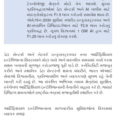
.
ટેકનોલોજી ક્ષેત્રને મોટો વેગ આપશે
મુખ્ય
AI
પ્રતિબદ્ધતાઓમાં ડેટા સેન્ટર્સ અને
તાલીમ માટે
₹1.5
.
માઇક્રોસોફ્ટના
લાખ કરોડનો સમાવેશ થાય છે
2030
એમેઝોન
સુધીમાં ક્લાઉડ ઇન્ફ્રાસ્ટ્રક્ચર અને
AI-
₹2.9
સંચાલિત ડિજિટાઇઝેશન માટે
લાખ કરોડનું
.
1 GW AI
પ્રતિબદ્ધ છે
ગૂગલ વિઝાગમાં
હબ માટે
₹1.25
.
લાખ કરોડનું રોકાણ કરશે
ડેટા સેન્ટર્સ અને નેટવર્ક ઇન્ફ્રાસ્ટ્રક્ચર સ્તર આર્ટિફિશિયલ
ઇન્ટેલિજન્સ સિસ્ટમ્સને મોટા પાયે અને વાસ્તવિક સમયમાં કાર્ય કરવા
.
સક્ષમ બનાવતી મૂળભૂત કરોડરજ્જુ પૂરી પાડે છે
કનેક્ટિવિટી મજબૂત
,
કરીને અને સ્થાનિક ડેટા સેન્ટરની ક્ષમતા વધારીને
ભારત એઆઈ
,
સેવાઓ વિશ્વસનીય
પ્રતિભાવશીલ અને વ્યાપકપણે સુલભ રહે તેની
.
,
ખાતરી કરી રહ્યું છે
આ સંકલિત અભિગમ તમામ ક્ષેત્રોમાં સુરક્ષિત
,
સ્કેલેબલ આર્ટિફિશિયલ ઇન્ટેલિજન્સની
તૈનાતીને સહાય કરે છે
જ્યારે
.
ડિજિટલ ક્ષમતાઓને રાષ્ટ્રીય તંત્રમાં મજબૂતીથી સ્થાપિત કરે છે
આર્ટિફિશયલ ઇન્ટેલિજન્સના માળખાકીય સુવિધાઓના વિકાસમાં
વ્યાપક વલણ