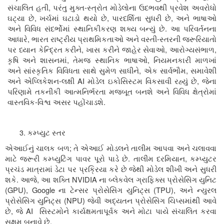
,
-
સંચાલિત હતી
પરંતુ મુક્ત
સ્ત્રોત મોડેલોના ઉદભવથી પ્રવેશ અવરોધો
,
,
,
ઘટ્યા છે
ખર્ચમાં ઘટાડો થયો છે
પારદર્શિતા સુધરી છે
અને ભાષાઓ
.
અને વિવિધ સંદર્ભોમાં સ્થાનિકીકરણ શક્ય બન્યું છે
આ પરિવર્તનના
,
-
આધારે
ભારત રાષ્ટ્રીય પ્રાથમિકતાઓ અને વસ્તી
સ્તરની જરૂરિયાતો
,
,
,
પર ધ્યાન કેન્દ્રિત કરીને
ખાસ કરીને જાહેર સેવાઓ
આરોગ્યસંભાળ
,
,
કૃષિ અને શાસનમાં
તેમજ સ્થાનિક ભાષાઓ
નિયમનકારી માળખાં
,
,
અને સાંસ્કૃતિક વિવિધતા સાથે સુમેળ સાધીને
એક સાર્વભૌમ
સમાવેશી
-
AI
,
અને એપ્લિકેશન
લક્ષી
મોડેલ ઇકોસિસ્ટમ વિકસાવી રહ્યું છે
જેના
પરિણામે તકનીકી આત્મનિર્ભરતા મજબૂત બનશે અને વિવિધ ક્ષેત્રોમાં
-
.
વાસ્તવિક
વિશ્વ અસર પહોંચાડશે
કમ્પ્યુટ સ્તર
;
એઆઈનું ચાલક બળ
તે એઆઈ મોડલને તાલીમ આપવા અને ચલાવવા
.
,
માટે જરૂરી કમ્પ્યુટિંગ પાવર પૂરો પાડે છે
તાલીમ દરમિયાન
કમ્પ્યુટર
પ્રચંડ માત્રામાં ડેટા પર પ્રક્રિયા કરે છે જેથી મોડેલ શીખી અને સુધરી
.
,
NVIDIA
શકે
આજે
આ શક્તિ
ના બ્લેકવેલ ગ્રાફિક્સ પ્રોસેસિંગ યુનિટ
(
GPU
), Google
(
TPU
),
ના ટેન્સર પ્રોસેસિંગ યુનિટ્સ
અને ન્યુરલ
(
NPU
)
પ્રોસેસિંગ યુનિટ્સ
જેવી અદ્યતન પ્રોસેસિંગ ચિપ્સમાંથી આવે
,
AI
છે
જે
સિસ્ટમોને કાર્યક્ષમતાપૂર્વક અને મોટા પાયે સંચાલિત કરવા
.
સક્ષમ બનાવે છે