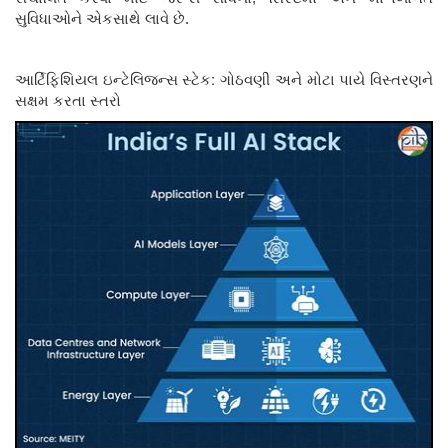
સુવિધાઓને એકસાથે લાવે છે.
:
આર્ટિફિશિયલ ઇન્ટેલિજન્સ સ્ટેક
ગોઠવણી અને મોટા પાયે વિસ્તરણને
સક્ષમ કરતા સ્તરો