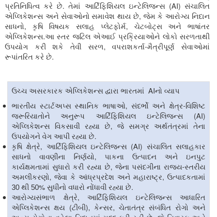
.
(AI)
પ્રતિનિધિત્વ કરે છે
તેમાં આર્ટિફિશિયલ ઇન્ટેલિજન્સ
સંચાલિત
,
એપ્લિકેશન્સ અને સેવાઓનો સમાવેશ થાય છે
જેમ કે આરોગ્ય નિદાન
,
,
સાધનો
કૃષિ વિષયક સલાહ પ્લેટફોર્મ
ચેટબોટ્સ અને ભાષાંતર
.
એપ્લિકેશન્સ
આ સ્તર જટિલ એઆઈ પ્રક્રિયાઓને લોકો સરળતાથી
,
-
ઉપયોગ કરી શકે તેવી સરળ
વપરાશકર્તા
મૈત્રીપૂર્ણ સેવાઓમાં
.
રૂપાંતરિત કરે છે
AI
ઉચ્ચ અસરકારક એપ્લિકેશન્સ દ્વારા ભારતમાં
નો વ્યાપ
,
-
ભારતીય સ્ટાર્ટઅપ્સ સ્થાનિક ભાષાઓ
સંદર્ભો અને ક્ષેત્ર
વિશિષ્ટ
(AI)
જરૂરિયાતોને અનુરૂપ આર્ટિફિશિયલ ઇન્ટેલિજન્સ
,
એપ્લિકેશન્સ વિકસાવી રહ્યા છે
જે સમગ્ર અર્થતંત્રમાં તેના
.
ઉપયોગને વેગ આપી રહ્યા છે
,
(AI)
કૃષિ ક્ષેત્રે
આર્ટિફિશિયલ ઇન્ટેલિજન્સ
સંચાલિત સલાહકાર
,
સાધનો વાવણીના નિર્ણયો
પાકના ઉત્પાદન અને ઇનપુટ
,
-
કાર્યક્ષમતામાં સુધારો કરી રહ્યા છે
જેના પસંદગીના રાજ્ય
સ્તરીય
,
,
અમલીકરણો
જેવા કે આંધ્રપ્રદેશ અને મહારાષ્ટ્ર
ઉત્પાદકતામાં
%
.
30 થી 50
સુધીનો વધારો નોંધાવી રહ્યા છે
,
આરોગ્યસંભાળ ક્ષેત્રે
આર્ટિફિશિયલ ઇન્ટેલિજન્સ આધારિત
(
),
,
એપ્લિકેશન્સ ક્ષય
ટીબી
કેન્સર
ચેતાતંત્ર સંબંધિત રોગો અને