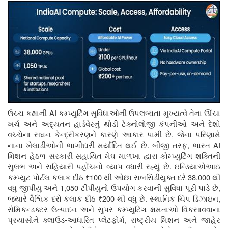
AI
ઉચ્ચ કક્ષાની
કમ્પ્યુટિંગ સુવિધાઓની ઉપલબ્ધતા મુખ્યત્વે તેના ઊંચા
ખર્ચ અને અદ્યતન હાર્ડવેરનું થોડી ટેક્નોલોજી કંપનીઓ અને દેશો
,
વચ્ચેના સઘન કેન્દ્રીકરણને કારણે આકાર પામી છે
જેના પરિણામે
.
,
AI
નાના ખેલાડીઓની ભાગીદારી મર્યાદિત થઈ છે
બીજી તરફ
ભારત
મિશન હેઠળ સરકારી સહાયિત મેઘ માળખા દ્વારા કોમ્પ્યુટિંગ શક્તિની
.
સુલભ અને સહિયારી પહોંચનો વ્યાપ વધારી રહ્યું છે
ઇન્ડિયાએઆઇ
₹100
38,000
કમ્પ્યુટ પોર્ટલ કલાક દીઠ
થી ઓછા સબસિડીયુક્ત દરે
થી
1,050
,
વધુ જીપીયુ અને
ટીપીયુનો ઉપયોગ કરવાની સુવિધા પૂરી પાડે છે
₹200
.
,
જ્યારે વૈશ્વિક દરો કલાક દીઠ
થી વધુ છે
સ્થાનિક ચિપ ડિઝાઇન
સેમિકન્ડક્ટર ઉત્પાદન અને સુપર કમ્પ્યુટિંગ ક્ષમતાઓ વિકસાવવાના
-
,
પ્રયાસોને ક્લાઉડ
આધારિત પ્લેટફોર્મ
રાષ્ટ્રીય મિશન અને જાહેર