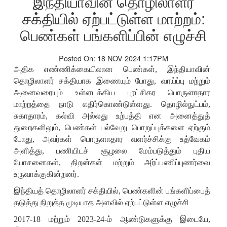
இந்தியாவின் தொழிலாளர்
சக்தியில் ஏற்பட்டுள்ள மாற்றம்:
பெண்கள் பங்களிப்பின் எழுச்சி
Posted On: 18 NOV 2024 1:17PM
அதிக எண்ணிக்கையிலான பெண்கள்
,
இந்தியாவின்
தொழிலாளர் சக்தியாக இணையும் போது
,
வாய்ப்பு மற்றும்
அனைவரையும் உள்ளடக்கிய புரட்சிகர பொருளாதார
மாற்றத்தை நாடு எதிர்கொண்டுள்ளது. தொழில்நுட்பம்
,
சுகாதாரம்
,
கல்வி அல்லது உற்பத்தி என அனைத்துத்
துறைகளிலும்
,
பெண்கள் பல்வேறு பொறுப்புக்களை ஏற்கும்
போது
,
அவர்கள் பொருளாதார வளர்ச்சிக்கு உத்வேகம்
அளித்து
,
பணியிடச் சூழலை மேம்படுத்தும் புதிய
யோசனைகள்
,
திறன்கள் மற்றும் அர்ப்பணிப்புணர்வை
உருவாக்குகின்றனர்.
இந்தியத் தொழிலாளர் சக்தியில்
,
பெண்களின் பங்களிப்பைத்
தடுத்து நிறுத்த முடியாத அளவில் ஏற்பட்டுள்ள எழுச்சி
2017-18
மற்றும்
2023-24-
ம் ஆண்டுகளுக்கு இடையே
,