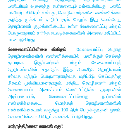
பணிபுரியும் அனைத்து நபர்களையும் உள்ளடக்கியது. பணிப்
பங்கேற்பு விகிதம் என்பது
,
தொழிலாளர்களின் எண்ணிக்கை
குறித்த முக்கியக் குறியீடாகும். மேலும்
,
இது வெவ்வேறு
தொழிலாளர் குழுக்களிடையே உள்ள வேலைவாய்ப்பு மற்றும்
பொருளாதாரம் சார்ந்த நடவடிக்கைகளின் அளவை மதிப்பிடப்
பயன்படுகிறது.
வேலைவாய்ப்பின்மை விகிதம்
-
வேலைவாய்ப்பு பெறாத
தொழிலாளர்களின் எண்ணிக்கையில்
,
பணிக்குச் செல்லத்
தயாராக இருப்பவர்கள் மற்றும் வேலைவாய்ப்புத்
தேடுபவர்களின் சதவீதம். இந்த அளவீடு
,
தொழிலாளர்
சந்தை மற்றும் பொருளாதாரத்தை மதிப்பீடு செய்வதற்கு
மிகவும் முக்கியமானதாகும். மத்திய தொழிலாளர் மற்றும்
வேலைவாய்ப்பு அமைச்சகம் வெளியிட்டுள்ள தரவுகளின்
அடிப்படையில்
,
வேலைவாய்ப்பில்லாத நபர்களின்
எண்ணிக்கையை
,
மொத்தத் தொழிலாளர்களின்
எண்ணிக்கையால் வகுத்து
100
ஆல் பெருக்குவதன் மூலம்
,
வேலையின்மை விகிதம் கணக்கிடப்படுகிறது.
மாற்றத்திற்கான காரணி எது
?