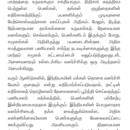
மாற்றத்தை உருவாக்கும் சக்தியாகும். நிதிசார் சுதந்திரம்
பெற்றுள்ள பெண்கள்
,
தங்கள் குழந்தைகளின்
எதிர்காலத்திற்குப் பயனளிக்கும் முடிவுகளை
மேற்கொள்வதற்கான வாய்ப்புகள் அதிகம். மேலும்
,
நீடித்த
நேர்மறையான தாக்கங்களை உருவாக்கத் தேவையான
வளங்களும்
,
செல்வாக்கும்
,
பெண்களிடம் இருக்கும் போது
,
சமூகங்கள் அதிலிருந்து பயனடைகின்றன. அதிக
சமத்துவமான பணியாளர் சார்ந்த நடவடிக்கைகளுக்கு இந்த
மாற்றம் சமூகக் கட்டமைப்பைச் வலுப்படுத்துவதுடன்
,
அனைவரையும் உள்ளடக்கிய வளர்ச்சிக்கு ஒரு அடித்தளம்
அமைக்கிறது.
வரும் ஆண்டுகளில்
,
இந்தியாவின் மக்கள் தொகை வளர்ச்சி
வேகம் குறையும் என்று எதிர்பார்க்கப்படுவதால்
,
நாட்டின்
எதிர்காலத் தொழிலாளர் தேவைகளைப் பூர்த்தி செய்வதற்குப்
பணியாளர் வர்க்கத்தில்
,
பெண்களின் பங்கேற்பு
இன்றியமையாததாக இருக்கும். இந்தியாவின் பொருளாதார
வளர்ச்சியைத் தக்க வைத்துக்கொள்ள
,
அதிக
எண்ணிக்கையிலான பெண்களுக்கு வேலைவாய்ப்பை
ஊக்குவிப்பது அவசியமாகும். திறமையான