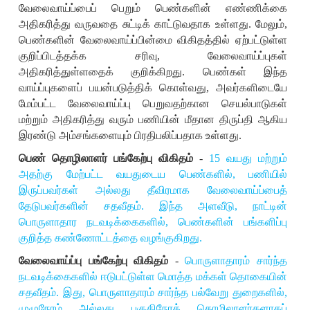
வேலைவாய்ப்பைப் பெறும் பெண்களின் எண்ணிக்கை
அதிகரித்து வருவதை சுட்டிக் காட்டுவதாக உள்ளது. மேலும்
,
பெண்களின் வேலைவாய்ப்பின்மை விகிதத்தில் ஏற்பட்டுள்ள
குறிப்பிடத்தக்க சரிவு
,
வேலைவாய்ப்புகள்
அதிகரித்துள்ளதைக் குறிக்கிறது. பெண்கள் இந்த
வாய்ப்புகளைப் பயன்படுத்திக் கொள்வது
,
அவர்களிடையே
மேம்பட்ட வேலைவாய்ப்பு பெறுவதற்கான செயல்பாடுகள்
மற்றும் அதிகரித்து வரும் பணியின் மீதான திருப்தி ஆகிய
இரண்டு அம்சங்களையும் பிரதிபலிப்பதாக உள்ளது.
பெண் தொழிலாளர் பங்கேற்பு விகிதம்
-
15
வயது மற்றும்
அதற்கு மேற்பட்ட வயதுடைய பெண்களில்
,
பணியில்
இருப்பவர்கள் அல்லது தீவிரமாக வேலைவாய்ப்பைத்
தேடுபவர்களின் சதவீதம். இந்த அளவீடு
,
நாட்டின்
பொருளாதார நடவடிக்கைகளில்
,
பெண்களின் பங்களிப்பு
குறித்த கண்ணோட்டத்தை வழங்குகிறது.
வேலைவாய்ப்பு பங்கேற்பு விகிதம்
-
பொருளாதாரம் சார்ந்த
நடவடிக்கைகளில் ஈடுபட்டுள்ள மொத்த மக்கள் தொகையின்
சதவீதம். இது
,
பொருளாதாரம் சார்ந்த பல்வேறு துறைகளில்
,
முழுநேரம் அல்லது பகுதிநேரத் தொழிலாளர்களாகப்