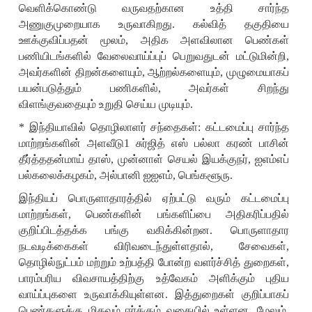
வெளிக்கொண்டு வருவதற்கான உத்தி சார்ந்த
அணுகுமுறையாக உருவாகிறது. கல்வித் தகுதியை
ஊக்குவிப்பதன் மூலம்
,
அதிக அளவிலான பெண்கள்
பணியிடங்களில் வேலைவாய்ப்புப் பெறுவதுடன் மட்டுமின்றி
,
அவர்களின் திறன்களையும்
,
ஆற்றல்களையும்
,
முழுமையாகப்
பயன்படுத்தும் பணிகளில்
,
அவர்கள் சிறந்து
விளங்குவதையும் உறுதி செய்ய முடியும்.
*
இந்தியாவில் தொழிலாளர் சந்தைகள்: கட்டமைப்பு சார்ந்த
மாற்றங்களின் அளவீடு
1
சுர்ஜித் எஸ் பல்லா கரண் பாசின்
தீர்த்ததன்மாய் தாஸ்
,
முன்னாள் செயல் இயக்குநர்
,
ஐஎம்எப்
பல்கலைக்கழகம்
,
அல்பானி ஐஐஎம்
,
பெங்களூரு
.
இந்தியப் பொருளாதாரத்தில் ஏற்பட்டு வரும் கட்டமைப்பு
மாற்றங்கள்
,
பெண்களின் பங்களிப்பை அதிகரிப்பதில்
குறிப்பிடத்தக்க பங்கு வகிக்கின்றன. பொருளாதார
நடவடிக்கைகள் விரிவடைந்துள்ளதால்
,
சேவைகள்
,
தொழில்நுட்பம் மற்றும் உற்பத்தி போன்ற வளர்ச்சித் துறைகள்
,
பாரம்பரிய விவசாயத்திற்கு உத்வேகம் அளிக்கும் புதிய
வாய்ப்புகளை உருவாக்கியுள்ளன. இத்துறைகள் குறிப்பாகப்
பெண்களுக்கு மிகவும் ஈர்க்கும் வகையில் உள்ளன. மேலும்
,