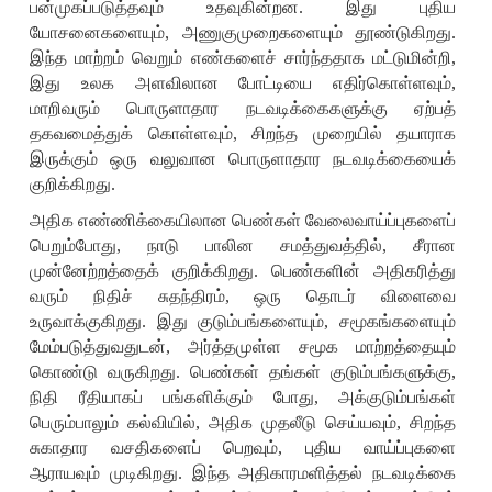
பன்முகப்படுத்தவும் உதவுகின்றன. இது புதிய
யோசனைகளையும்
,
அணுகுமுறைகளையும் தூண்டுகிறது.
இந்த மாற்றம் வெறும் எண்களைச் சார்ந்ததாக மட்டுமின்றி
,
இது உலக அளவிலான போட்டியை எதிர்கொள்ளவும்
,
மாறிவரும் பொருளாதார நடவடிக்கைகளுக்கு ஏற்பத்
தகவமைத்துக் கொள்ளவும்
,
சிறந்த முறையில் தயாராக
இருக்கும் ஒரு வலுவான பொருளாதார நடவடிக்கையைக்
குறிக்கிறது.
அதிக எண்ணிக்கையிலான பெண்கள் வேலைவாய்ப்புகளைப்
பெறும்போது
,
நாடு பாலின சமத்துவத்தில்
,
சீரான
முன்னேற்றத்தைக் குறிக்கிறது. பெண்களின் அதிகரித்து
வரும் நிதிச் சுதந்திரம்
,
ஒரு தொடர் விளைவை
உருவாக்குகிறது. இது குடும்பங்களையும்
,
சமூகங்களையும்
மேம்படுத்துவதுடன்
,
அர்த்தமுள்ள சமூக மாற்றத்தையும்
கொண்டு வருகிறது. பெண்கள் தங்கள் குடும்பங்களுக்கு
,
நிதி ரீதியாகப் பங்களிக்கும் போது
,
அக்குடும்பங்கள்
பெரும்பாலும் கல்வியில்
,
அதிக முதலீடு செய்யவும்
,
சிறந்த
சுகாதார வசதிகளைப் பெறவும்
,
புதிய வாய்ப்புகளை
ஆராயவும் முடிகிறது. இந்த அதிகாரமளித்தல் நடவடிக்கை