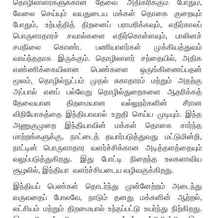
தொழிலாளர்களுக்கான தேவை அதிகரிக்கும் போதும்
,
வேலை செய்யும் வயதுடைய மக்கள் தொகை குறையும்
போதும்
,
உற்பத்தித் திறனைப் பராமரிக்கவும்
,
எதிர்காலப்
பொருளாதாரச் சவால்களை எதிர்கொள்ளவும்
,
பாலினச்
சமநிலை கொண்ட பணியாளர்கள் முக்கியத்துவம்
வாய்ந்ததாக இருக்கும். தொழிலாளர் சந்தையில்
,
அதிக
எண்ணிக்கையிலான பெண்களை ஒருங்கிணைப்பதன்
மூலம்
,
தொழில்நுட்பம் முதல் சுகாதாரம் மற்றும் அதற்கு
அப்பால் எனப் பல்வேறு தொழில்துறைகளை ஆதரிக்கத்
தேவையான திறமையான வல்லுநர்களின் சீரான
விநியோகத்தை இந்தியாவால் உறுதி செய்ய முடியும். இந்த
அணுகுமுறை இந்தியாவின் மக்கள் தொகை சார்ந்த
மாற்றங்களுக்கு
,
நாட்டைத் தயார்படுத்துவது மட்டுமின்றி
,
நாட்டின் பொருளாதார வளர்ச்சிக்கான அடித்தளத்தையும்
வலுப்படுத்துகிறது. இது போட்டி நிறைந்த உலகளாவிய
சூழலில்
,
இந்தியா வளர்ச்சியடைய வழிவகுக்கிறது.
இந்தியப் பெண்கள் தொடர்ந்து முன்னேற்றம் அடைந்து
வருவதைப் போலவே
,
நாடும் தனது மக்களின் ஆற்றல்
,
லட்சியம் மற்றும் திறமையால் உந்தப்பட்டு உயர்ந்து நிற்கிறது.