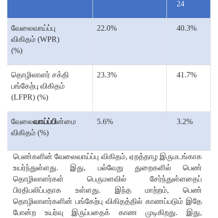
24
வேலைவாய்ப்பு
22.0%
40.3%
விகிதம் (
WPR)
(%)
தொழிலாளர் சக்தி
23.3%
41.7%
பங்கேற்பு விகிதம்
(
LFPR) (%)
வேலை
வாய்ப்பி
ன்மை
5.6%
3.2%
விகிதம்
(%)
பெண்களின் வேலைவாய்ப்பு விகிதம்
,
ஏறத்தாழ இருமடங்காக
உயர்ந்துள்ளது. இது
,
பல்வேறு துறைகளில் பெண்
தொழிலாளர்கள் பெருமளவில் சேர்ந்துள்ளதைப்
பிரதிபலிப்பதாக உள்ளது. இந்த மாற்றம்
,
பெண்
தொழிலாளர்களின் பங்கேற்பு விகிதத்தில் காணப்படும் இதே
போன்ற உயர்வு இருப்பதைக் காண முடிகிறது. இது
,