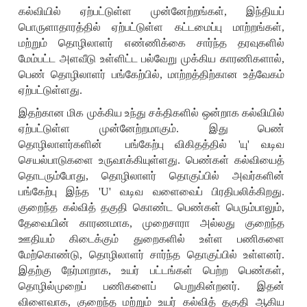
கல்வியில் ஏற்பட்டுள்ள முன்னேற்றங்கள்
,
இந்தியப்
பொருளாதாரத்தில் ஏற்பட்டுள்ள கட்டமைப்பு மாற்றங்கள்
,
மற்றும் தொழிலாளர் எண்ணிக்கை சார்ந்த தரவுகளில்
மேம்பட்ட அளவீடு உள்ளிட்ட பல்வேறு முக்கிய காரணிகளால்
,
பெண் தொழிலாளர் பங்கேற்பில்
,
மாற்றத்திற்கான உத்வேகம்
ஏற்பட்டுள்ளது.
இதற்கான மிக முக்கிய உந்து சக்திகளில் ஒன்றாக கல்வியில்
ஏற்பட்டுள்ள முன்னேற்றமாகும். இது பெண்
தொழிலாளர்களின் பங்கேற்பு விகிதத்தில்
'
யு
'
வடிவ
செயல்பாடுகளை உருவாக்கியுள்ளது. பெண்கள் கல்வியைத்
தொடரும்போது
,
தொழிலாளர் தொகுப்பில் அவர்களின்
பங்கேற்பு இந்த
'U'
வடிவ வளைவைப் பிரதிபலிக்கிறது.
குறைந்த கல்வித் தகுதி கொண்ட பெண்கள் பெரும்பாலும்
,
தேவையின் காரணமாக
,
முறைசாரா அல்லது குறைந்த
ஊதியம் கிடைக்கும் துறைகளில் உள்ள பணிகளை
மேற்கொண்டு
,
தொழிலாளர் சார்ந்த தொகுப்பில் உள்ளனர்.
இதற்கு நேர்மாறாக
,
உயர் பட்டங்கள் பெற்ற பெண்கள்
,
தொழில்முறைப் பணிகளைப் பெறுகின்றனர். இதன்
விளைவாக
,
குறைந்த மற்றும் உயர் கல்வித் தகுதி ஆகிய