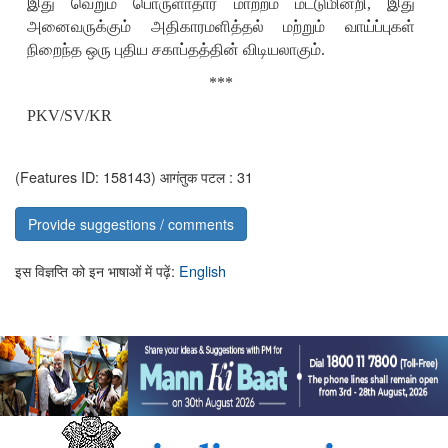
இது வெறும் பொருளாதார மாற்றம் மட்டுமின்றி
,
இது
அனைவருக்கும் அதிகாரமளித்தல் மற்றும் வாய்ப்புகள்
நிறைந்த ஒரு புதிய சகாப்தத்தின் விடியலாகும்.
***
PKV/SV/KR
(Features ID: 158143)
आगंतुक पटल : 31
Provide suggestions / comments
इस विज्ञप्ति को इन भाषाओं में पढ़ें:
English