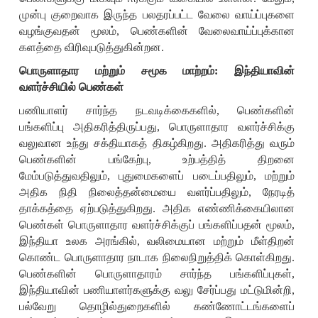
முன்பு குறைவாக இருந்த பலதரப்பட்ட வேலை வாய்ப்புகளை
வழங்குவதன் மூலம்
,
பெண்களின் வேலைவாய்ப்புக்கான
களத்தை விரிவுபடுத்துகின்றன.
பொருளாதார மற்றும் சமூக மாற்றம்: இந்தியாவின்
வளர்ச்சியில்
பெண்கள்
பணியாளர் சார்ந்த நடவடிக்கைகளில்
,
பெண்களின்
பங்களிப்பு அதிகரித்திருப்பது
,
பொருளாதார வளர்ச்சிக்கு
வலுவான உந்து சக்தியாகத் திகழ்கிறது. அதிகரித்து வரும்
பெண்களின் பங்கேற்பு
,
உற்பத்தித் திறனை
மேம்படுத்துவதிலும்
,
புதுமைகளைப் படைப்பதிலும்
,
மற்றும்
அதிக நிதி நிலைத்தன்மையை வளர்ப்பதிலும்
,
நேரடித்
தாக்கத்தை ஏற்படுத்துகிறது. அதிக எண்ணிக்கையிலான
பெண்கள் பொருளாதார வளர்ச்சிக்குப் பங்களிப்பதன் மூலம்
,
இந்தியா உலக அரங்கில்
,
வலிமையான மற்றும் மீள்திறன்
கொண்ட பொருளாதார நாடாக நிலைநிறுத்திக் கொள்கிறது.
பெண்களின் பொருளாதாரம் சார்ந்த பங்களிப்புகள்
,
இந்தியாவின் பணியாளர்களுக்கு வலு சேர்ப்பது மட்டுமின்றி
,
பல்வேறு தொழில்துறைகளில் கண்ணோட்டங்களைப்