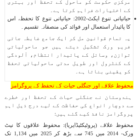
مرکزی حکومت کو ماحول کے تحفظ اور بہتری
کے اختیارات فراہم کرتا ہے۔
حیاتیاتی تنوع ایکٹ-2002: حیاتیاتی تنوع کا تحفظ، اس
کا پائیدار استعمال اور فوائد کی منصفانہ تقسیم۔
یہ تمام قوانین مل کر ایک جامع ضابطہ جاتی
فریم ورک تشکیل دیتے ہیں جو ماحولیاتی
توازن، وسائل کے پائیدار انتظام، آلودگی
کے کنٹرول اور طویل مدتی ماحولیاتی تحفظ
کو یقینی بناتا ہے۔
محفوظ علاقے اور جنگلی حیات کے تحفظ کے پروگرامز
ہندوستان نے جنگلی حیات کے تحفظ اور خطرے
سے دوچار انواع کی حفاظت کے لیے درج ذیل اہم
پروگرامز نافذ کیے گئے ہیں:
محفوظ علاقے (پروٹیکٹیڈایریا): محفوظ علاقوں کا نیٹ
ورک- 2014 میں 745 سے بڑھ کر 2025 میں 1,134 تک