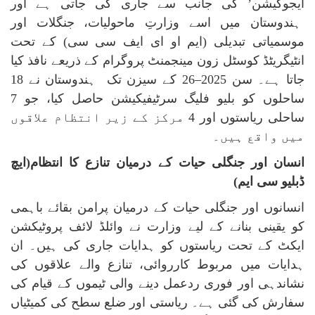
ایجوکیشن’ کی جانب سے جاری کی جاتی ہے اور
ہندوستان میں اسے وزارتِ ماحولیات، جنگلات اور
موسمیاتی تبدیلی (ایم او ای ایف سی سی) کے تحت
انٹیگریٹڈ کوسٹل زون مینجمنٹ پروگرام کے ذریعے نافذ کیا
جاتا ہے۔ سن 2025–26 کے سیزن تک ہندوستان نے 18
ساحلوں کو بلیو فلیگ سرٹیفیکیشن حاصل کیا، جو 7
ساحلی ریاستوں اور 4 مرکز کے زیر انتظام علاقوں
میں واقع ہیں۔
انسان اور جنگلی حیات کے درمیان تنازع کا انتظام(ایچ
ڈبلیو سی ایم)
انسانوں اور جنگلی حیات کے درمیان پرامن بقائے باہمی
کو یقینی بنانے کے لیے وزارت نے وائلڈ لائف پروٹیکشن
ایکٹ کے تحت ریاستوں کو ہدایات جاری کی ہیں۔ ان
ہدایات میں مربوط کارروائی، تنازع والے علاقوں کی
نشاندہی اور فوری ردعمل دینے والی ٹیموں کے قیام کی
سفارش کی گئی ہے۔ ریاستی اور ضلع سطح کی کمیٹیاں