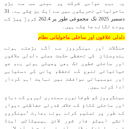
یہ مہم عوامی شرکت پر مبنی سب سے بڑی
ماحولیاتی تحریکوں میں سے ایک بن چکی ہے۔ 31
دسمبر 2025 تک مجموعی طور پر 262.4 کروڑ پیڑ کے
پودے لگائے جا چکے ہیں۔
دلدلی علاقوں اور ساحلی ماحولیاتی نظام
جنگلات اور مینگرووز سے آگے بڑھتے ہوئے
ہندوستان کی تحفظی حکمت عملی دلدلی علاقوں
اور ساحلی خطوں تک بھی پھیلی ہوئی ہے، جو
حیاتیاتی تنوع کے تحفظ، پانی کی دستیابی
اور موسمیاتی موافقت میں نہایت اہم کردار
ادا کرتے ہیں۔
مینگرووز کو طوفانوں، سمندری لہروں کے دباؤ
اور ساحلی کٹاؤ کے خلاف قدرتی حفاظتی دیوار
کے طور پر تسلیم کرتے ہوئے بھارت ‘مینگروو
انشی اییٹو فار شور لائن ہیبیٹاٹس اینڈ
ٹینجیبل انکمز (ایم آئی ایس ایچ ٹی آئی)’ پر