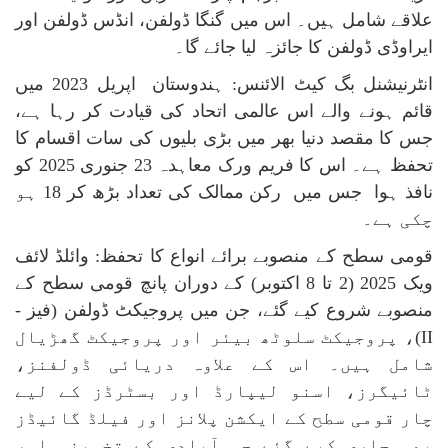
علاقے شامل ہیں۔ اس میں گنگا ڈولفن، انڈس ڈولفن اور
ایراوڈی ڈولفن کا جائزہ لیا جائے گا۔
انٹرنیشنل بگ کیٹ الائنس: ہندوستان اپریل 2023 میں
قائم ہونے والے اس عالمی اتحاد کی قیادت کر رہا ہے،
جس کا مقصد دنیا بھر میں بڑی بلیوں کی سات اقسام کا
تحفظ ہے۔ اس کا فریم ورک معاہدہ 23 جنوری 2025 کو
نافذ ہوا جس میں رکن ممالک کی تعداد بڑھ کر 18 ہو
چکی ہے۔
قومی سطح کے منصوبے برائے انواع کا تحفظ: وائلڈ لائف
ویک 2025 (2 تا 8 اکتوبر) کے دوران پانچ قومی سطح کے
منصوبے شروع کیے گئے، جن میں پروجیکٹ ڈولفن (فیز -
II
)، پروجیکٹ سلوٹھ بیئر اور پروجیکٹ گھڑیال
شامل ہیں۔ اس کے علاوہ دریائی ڈولفنز،
ٹائیگرز، اسنو لیپارڈ اور بسٹرڈز کے لیے
چار قومی سطح کے ایکشن پلانز اور فیلڈ گائیڈز
بھی جاری کیے گئے جو آبادی کے تخمینہ اور