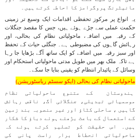
مانیٹرنگ پروگرامز کا احاطہ کرتے ہیں۔
یہ انواع پر مرکوز تحفظی اقدامات ایک وسیع تر زمینی
حکمت عملی سے جڑے ہوئے ہیں، جس کا مقصد جنگلات
کے رقبہ میں اضافہ، ماحولیاتی نظام کی بحالی، اور
رہائش گاہوں کی مضبوطی ہے۔ جنگلی حیات کے تحفظ
اور سبز رقبہ میں اضافے کو ایک ساتھ آگے بڑھایا جا رہا
ہے تاکہ ملک بھر میں طویل مدتی ماحولیاتی استحکام اور
وسائل کے پائیدار انتظام کو یقینی بنایا جا سکے۔
ماحولیاتی نظام کی بحالی (ایکو سسٹم ریاسٹوریشن)
ہندوستان کے متنوع ماحولیاتی نظام
موسمیاتی تبدیلی، جنگلاتی آگ، ناقص رہائش
گاہیں ، ساحلی کٹاؤ اور غیر منصوبہ بند زمین
کے استعمال کے باعث بڑھتے ہوئے دباؤ کا شکار
ہیں۔ اس حقیقت کو تسلیم کرتے ہوئے کہ
ماحولیاتی انحطاط براہِ راست پانی کی