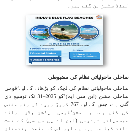
لینڈ سٹیز بن گئے ہیں۔
ساحلی ماحولیاتی نظام کی مضبوطی
ساحلی ماحولیاتی نظام کی لچک کو بڑھانے کے لیے‘قومی
ساحلی مشن (این سی ایم)’کو 2025–31 تک توسیع دی
گئی ہے، جس کے لیے 767 کروڑ روپے کی رقم مختص
کی گئی ہے۔ یہ مشن‘قومی ایکشن پلان برائے
موسمیاتی تبدیلی (این اے پی سی سی) کے تحت
نافذ کیا جا رہا ہے اور اس کا مقصد ہندستان