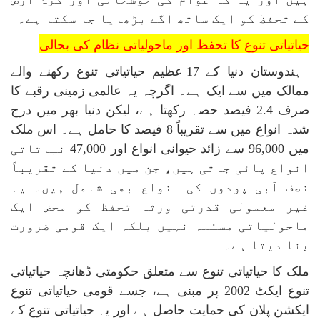
کے تحفظ کو ایک ساتھ آگے بڑھایا جا سکتا ہے۔
حیاتیاتی تنوع کا تحفظ اور ماحولیاتی نظام کی بحالی
ہندوستان دنیا کے 17 عظیم حیاتیاتی تنوع رکھنے والے
ممالک میں سے ایک ہے۔ اگرچہ یہ عالمی زمینی رقبے کا
صرف 2.4 فیصد حصہ رکھتا ہے، لیکن دنیا بھر میں درج
شدہ انواع میں سے تقریباً 8 فیصد کا حامل ہے۔ اس ملک
میں 96,000 سے زائد حیوانی انواع اور 47,000 نباتاتی
انواع پائی جاتی ہیں، جن میں دنیا کے تقریباً
نصف آبی پودوں کی انواع بھی شامل ہیں۔ یہ
غیر معمولی قدرتی ورثہ تحفظ کو محض ایک
ماحولیاتی مسئلہ نہیں بلکہ ایک قومی ضرورت
بنا دیتا ہے۔
ملک کا حیاتیاتی تنوع سے متعلق حکومتی ڈھانچہ حیاتیاتی
تنوع ایکٹ 2002 پر مبنی ہے، جسے قومی حیاتیاتی تنوع
ایکشن پلان کی حمایت حاصل ہے اور یہ حیاتیاتی تنوع کے