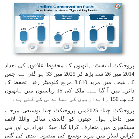
پروجیکٹ ایلیفنٹ: ہاتھیوں کے محفوظ علاقوں کی تعداد
2014 میں 26 سے بڑھ کر 2025 میں 33 ہو گئی ہے، جس
کے نتیجے میں مزید 8,610 مربع کلومیٹر رقبہ تحفظ کے
دائرے میں آ گیا ہے۔ ملک کی 15 ریاستوں میں ہاتھیوں
کے لیے 150 راہداریوں کی نشاندہی کی گئی ہے۔
پروجیکٹ چیتا: 2025میں پروجیکٹ چیتا توسیعی مرحلے
میں داخل ہوا۔ چیتوں کو گاندھی ساگر وائلڈ لائف
سینکچری میں متعارف کرایا گیا، جبکہ نورادہی اور بنی
گراس لینڈز میں مزید توسیع کی منصوبہ بندی کی گئی