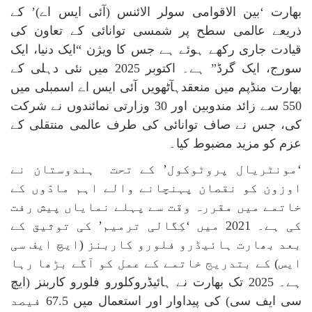
بھارت ‘بین الاقوامی سولر الائنس (آئی ایس اے)’ کے
ذریعے عالمی سطح پر شمسی توانائی کے تعاون کی
قیادت جاری رکھے ہوئے ہے جس کا ویژن “ایک دنیا، ایک
سورج، ایک گرڈ” ہے۔ اکتوبر 2025 میں نئی دہلی کے
بھارت منڈپم میں منعقدہآٹھویں آئی ایس اے اسمبلی میں
550 سے زائد مندوبین اور 30 وزارتی نمائندوں نے شرکت
کی، جس نے صاف توانائی کی طرف عالمی منتقلی کے
عزم کو مزید مضبوط کیا۔
‘مونٹریال پروٹوکول’ کے تحت ہندوستان نے
اوزون کو نقصان پہنچانے والے اہم مادّوں کے
خاتمے میں مقررہ وقت سے پہلے نمایاں پیش رفت
کی ہے۔ 2021 میں ‘کِگالی ترمیم’ کی توثیق کے
بعد بھارت ہائیڈرو فلورو کاربنز (ایچ ایف سی
ایس) کے بتدریج خاتمے کے عمل کو آگے بڑھا رہا
ہے۔ 2025 تک بھارت نے ہائیڈروکلورو فلورو کاربنز (ایچ
سی ایف سی) کی پیداوار اور استعمال میں 67.5 فیصد