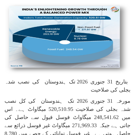
بتاریخ 31 جنوری 2026 تک ہندوستان کی نصب شدہ
بجلی کی صلاحیت
مورخہ 31 جنوری 2026 تک ہندوستان کی کل نصب
شدہ بجلی کی صلاحیت 520,510.95 میگاواٹ ہے۔ اس
میں 248,541.62 میگاواٹ فوسل فیول سے حاصل کی
جاتی ہے جبکہ 271,969.33 میگاواٹ غیر فوسل ذرائع سے
حاصل ہوتی ہے۔ غیر فوسل توانائی کے حصے میں 8,780