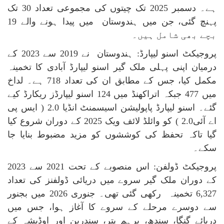
ہے۔ دسمبر 2025 تک چیتوں کی مجموعی تعداد 30 تک
پہنچ گئی، جن میں ہندوستان میں پیدا ہونے والے 19
بچے بھی شامل ہیں۔
پروجیکٹ اسنو لیپارڈ: ہندوستان نے 2019 سے 2023 کے
درمیان اپنی پہلی ملک گیر اسنو لیپارڈ آبادی کا تخمینہ
مکمل کیا، جس کے مطابق ان کی تعداد 718 ہے۔ لداخ
میں 477 جبکہ اتراکھنڈ میں 124 اسنو لیپارڈز ریکارڈ کیے
گئے۔ اسنو لیپارڈ پاپولیشن اسیسمنٹ انڈیا 2.0 ( ایس پی
اے آئی
2.0
) کو وائلڈ لائف ویک 2025 کے دوران شروع کیا
گیا تاکہ تحفظ کی کوششوں کو مزید مضبوط بنایا جا
سکے۔
پروجیکٹ ڈولفن: اس منصوبے کے تحت 2021 سے 2023
کے دوران ملک گیر سروے میں دریائی ڈولفنز کی تعداد
6,327 تخمینہ رکھی گئی تھی۔ جنوری 2026 میں بجنور
سے دوسرے مرحلے کے سروے کا آغاز ہوا، جس میں
دریائے گنگا، سندھ، برہم پتر، سندربن اور اوڈیشہ کے