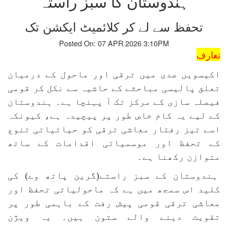
ہندوستان کا سبز راستہ
تحفظ سے لے کر کلائمیٹ ایکشن تک
Posted On: 07 APR 2026 3:10PM
تعارف
اکیسویں صدی میں ترقی اور ماحول کے درمیان
تعلق پالیسی مباحثے کے حاشیہ سے نکل کر قومی
فیصلہ سازی کے مرکز تک آ پہنچا ہے۔ ہندوستان
کے لیے یہ کام خاص طور پر پیچیدہ ہے، کیونکہ
اسے تیز رفتار معاشی ترقی کو حیاتیاتی تنوع
کے تحفظ اور موسمیاتی اقدامات کے ساتھ
متوازن رکھنا ہے۔
ہندوستان کے سبز راستے(گرین پاتھ وے) کی
کلید اس سمجھ میں ہے کہ ماحولیاتی تحفظ اور
معاشی ترقی قومی پیش رفت کے باہمی طور پر
تقویت دینے والے ستون ہیں۔ یہ ویژن