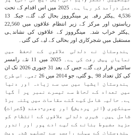
عمل درآمد کر رہا ہے۔ 2025 میں اس اقدام کے تحت
4,536 ہیکٹر رقبہ پر مینگرووز بحال کیے گئے، جبکہ 13
ریاستوں اور مرکز کے زیر انتظام علاقوں میں 22,560
ہیکٹر خراب شدہ مینگرووز کے علاقوں کی نشاندہی
مستقبل میں شجرکاری اور بحالی کے لیے کی گئی۔
ہندوستان نے دلدلی علاقوں کے تحفظ میں
نمایاں پیش رفت کی ہے۔ 2025 میں 11 نئے رامسر
سائٹس قرار دیے گئے، جس کے بعد 31 جنوری 2026 تک ان
کی کل تعداد 98 ہو گئی، جو 2014 میں 26 تھی۔ اس طرح
ہندوستان ایشیا میں سب سے زیادہ اور دنیا
میں تعداد کے لحاظ سے تیسرے نمبر پر آ گیا
ہے۔ حالیہ شامل کیے گئے مقامات میں پٹنہ برڈ
سینکچری (اتر پردیش) اور چھری-دھند (گجرات)
شامل ہیں۔ شہری دلدلی علاقوں کے انتظام کو
مزید مضبوط بنانے کے لیے ادے پور اور اندور
ہندوستان کے پہلے رامسر سے تسلیم شدہ ویٹ