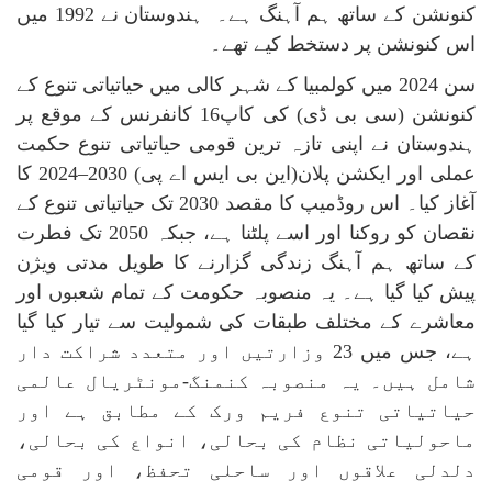
کنونشن کے ساتھ ہم آہنگ ہے۔ ہندوستان نے 1992 میں
اس کنونشن پر دستخط کیے تھے۔
سن 2024 میں کولمبیا کے شہر کالی میں حیاتیاتی تنوع کے
کنونشن (سی بی ڈی) کی کاپ
16
کانفرنس کے موقع پر
ہندوستان نے اپنی تازہ ترین قومی حیاتیاتی تنوع حکمت
عملی اور ایکشن پلان(این بی ایس اے پی)
2024–2030
کا
آغاز کیا۔ اس روڈمیپ کا مقصد 2030 تک حیاتیاتی تنوع کے
نقصان کو روکنا اور اسے پلٹنا ہے، جبکہ 2050 تک فطرت
کے ساتھ ہم آہنگ زندگی گزارنے کا طویل مدتی ویژن
پیش کیا گیا ہے۔ یہ منصوبہ حکومت کے تمام شعبوں اور
معاشرے کے مختلف طبقات کی شمولیت سے تیار کیا گیا
ہے، جس میں 23 وزارتیں اور متعدد شراکت دار
شامل ہیں۔ یہ منصوبہ کنمنگ-مونٹریال عالمی
حیاتیاتی تنوع فریم ورک کے مطابق ہے اور
ماحولیاتی نظام کی بحالی، انواع کی بحالی،
دلدلی علاقوں اور ساحلی تحفظ، اور قومی