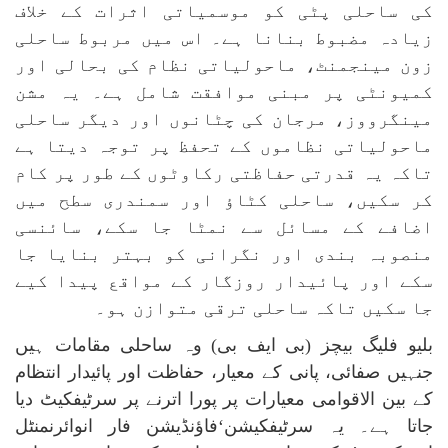
کی ساحلی پٹی کو موسمیاتی اثرات کے خلاف
زیادہ مضبوط بنانا ہے۔ اس میں مربوط ساحلی
زون مینجمنٹ، ماحولیاتی نظام کی بحالی اور
کمیونٹی پر مبنی موافقت شامل ہے۔ یہ مشن
مینگرووز، مرجان کی چٹانوں اور دیگر ساحلی
ماحولیاتی نظاموں کے تحفظ پر توجہ دیتا ہے
تاکہ یہ قدرتی حفاظتی رکاوٹوں کے طور پر کام
کر سکیں، ساحلی کٹاؤ اور سمندری سطح میں
اضافے کے مسائل سے نمٹا جا سکے، سائنسی
منصوبہ بندی اور نگرانی کو بہتر بنایا جا
سکے اور پائیدار روزگار کے مواقع پیدا کیے
جا سکیں تاکہ ساحلی ترقی متوازن ہو۔
بلیو فلیگ بیچز (بی ایف بی) وہ ساحلی مقامات ہیں
جنہیں صفائی، پانی کے معیار، حفاظت اور پائیدار انتظام
کے بین الاقوامی معیارات پر پورا اترنے پر سرٹیفکیٹ دیا
جاتا ہے۔ یہ سرٹیفکیشن‘فاؤنڈیشن فار انوائرنمنٹل