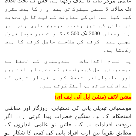
عالمی مرکز بنانے کا ہدف رکھتا ہے، جس کے تحت 2030
تک سالانہ 5 ملین میٹرک ٹن پیداوار کا ہدف مقرر
کیا گیا ہے۔ اس کی معاونت کے لیے قابلِ تجدید
توانائی کی تیز رفتار توسیع جاری ہے، اور
ہندوستان 2030 تک 500 گیگاواٹ غیر فوسل فیول
بجلی پیدا کرنے کی صلاحیت حاصل کرنے کا ہدف
رکھتا ہے۔
یہ تمام اقدامات ہندوستان کے تحفظ سے
موسمیاتی عمل کی طرف سفر کو مضبوط بناتے ہیں
اور ماحولیاتی تحفظ کو پائیدار ترقی کے
اہداف کے ساتھ ہم آہنگ کرتے ہیں۔
مشن لائف (مشن ایل آئی ایف ای)
موسمیاتی تبدیلی پانی کی دستیابی، روزگار اور معاشی
استحکام کے لیے سنگین خطرات پیدا کرتی ہے۔ اگر
بروقت اقدامات نہ کیے جائیں تو عالمی اندازوں کے
مطابق تقریباً تین ارب افراد پانی کی کمی کا شکار ہو