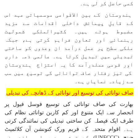
کمی حاصل کر لی ہے۔
ہندوستان کے بین الاقوامی موسمیاتی عہد اس
کے قابلِ پیمائش داخلی اقدامات سے مزید
مضبوط ہوتے ہیں۔ کثیرالملکی شمولیت
رہنمائی اور تعاون فراہم کرتی ہے، جبکہ
ملکی سطح پر عمل درآمد ان وعدوں کو ساختی
تبدیلی میں تبدیل کرتا ہے۔ عالمی ذمہ داری
اور قومی عملدرآمد کا یہ امتزاج ہندوستان
کی تیز رفتار صاف توانائی کی توسیع میں سب
سے زیادہ نمایاں ہے۔
صاف توانائی کی توسیع اور توانائی کے ڈھانچے کی تبدیلی
بھارت کی صاف توانائی کی توسیع فوسل فیول پر
انحصار سے ایک متنوع اور کم کاربن توانائی نظام کی
طرف ایک فیصلہ کن ساختی تبدیلی کی نمائندگی کرتی
ہے۔ اقوام متحدہ کے فریم ورک کنونشن آن کلائمیٹ
چینج (
UNFCCC
) کے تحت وعدوں اور اندرونی