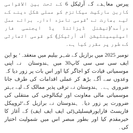
پیرس معاہدے کے آرٹیکل 6 کے تحت بین الاقوامی
کاربن مارکیٹ میکانزم کو عملی شکل دینے کے
لیے بھارت نے ‘قومی نامزد ادارہ برائے عمل
درآمد’(نیشنل ڈیزائنڈ یڈ ایجنسی فار
امپلیمینٹیشن آف آرٹیکل) کو قومی اتھارٹی
کے طور پر مقرر کیا ہے۔
نومبر 2025 میں برازیل کے شہر بیلیم میں منعقدہ‘ یو این
ایف سی سی سی کاپ30 میں ہندوستان نے اپنی
موسمیاتی قیادت کو اجاگر کیا اور اس بات پر زور دیا کہ
وعدوں سے آگے بڑھ کر عملی اقدامات کی طرف جانا
ضروری ہے۔ ہندوستان نے ترقی پذیر ممالک کے لیے بہتر
موسمیاتی مالی معاونت اور ٹیکنالوجی کی منتقلی کی
ضرورت پر زور دیا۔ ہندوستان نے برازیل کے‘ٹروپیکل
فاریسٹ فارایورفیسلیٹی(ٹی ایف ایف ایف) کے آغاز کا
خیرمقدم کیا اور بطور مبصر اس میں شمولیت اختیار
کی۔