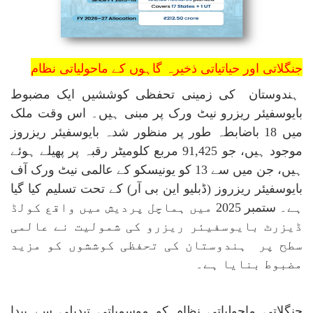
جنگلاتی اور حیاتیاتی ذخیرہ گاہوں کے ماحولیاتی نظام
ہندوستان کی زمینی تحفظی کوششیں ایک مضبوط
بایوسفیئر ریزرو نیٹ ورک پر مبنی ہیں۔ اس وقت ملک
میں 18 باضابطہ طور پر منظور شدہ بایوسفیئر ریزروز
موجود ہیں، جو 91,425 مربع کلومیٹر رقبہ پر پھیلے ہوئے
ہیں، جن میں سے 13 کو یونیسکو کے عالمی نیٹ ورک آف
بایوسفیئر ریزروز (ڈبلیو این بی آر) کے تحت تسلیم کیا گیا
ہے۔ ستمبر 2025 میں ہماچل پردیش میں واقع کولڈ
ڈیزرٹ بایوسفیئر ریزرو کی شمولیت نے عالمی
سطح پر ہندوستان کی تحفظی کوششوں کو مزید
مضبوط بنایا ہے۔
جنگلاتی ماحولیاتی نظام کو موسمیاتی تبدیلی سے پیدا