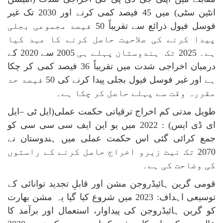
انٹین سٹی) میں 45 فیصد کمی کرنے اور 2030 تک غیر
فوسل فیول ذرائع سے تقریباً 50 فیصد مجموعی بجلی
پیدا کرنے کی صلاحیت حاصل کرنے کا عہد کیا
ہے۔ 2025 تک ہندوستان پہلے ہی 2005 سے 2020 کے
درمیان اخراجی شدت میں تقریباً 36 فیصد کمی کر چکا
ہے اور غیر فوسل فیول بجلی پیدا کرنے کی 50 فیصد حد
مقررہ وقت سے پہلے حاصل کر چکا ہے۔
طویل مدتی کم اخراج ترقیاتی حکمت عملی(ایل ٹی –ایل
ای ڈی ایس) :
2022
میں یو این ایف سی سی سی کو
جمع کرائی گئی اس حکمت عملی میں ہندوستان نے
2070 تک نیٹ زیرو اخراج حاصل کرنے کے راستوں
کی وضاحت کی ہے۔
قومی گرین ہائیڈروجن مشن اور قابلِ تجدید توانائی کے
توسیعی اہداف: 2023 میں شروع کیا گیا یہ مشن بھارت
کو گرین ہائیڈروجن کی پیداوار، استعمال اور برآمد کا