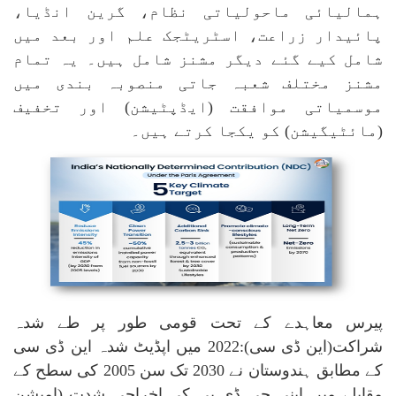
ہمالیائی ماحولیاتی نظام، گرین انڈیا،
پائیدار زراعت، اسٹریٹجک علم اور بعد میں
شامل کیے گئے دیگر مشنز شامل ہیں۔ یہ تمام
مشنز مختلف شعبہ جاتی منصوبہ بندی میں
موسمیاتی موافقت (ایڈپٹیشن) اور تخفیف
(مائٹیگیشن) کو یکجا کرتے ہیں۔
پیرس معاہدے کے تحت قومی طور پر طے شدہ
شراکت(این ڈی سی):
2022
میں اپڈیٹ شدہ این ڈی سی
کے مطابق ہندوستان نے 2030 تک سن 2005 کی سطح کے
مقابلے میں اپنی جی ڈی پی کی اخراجی شدت (امیشن