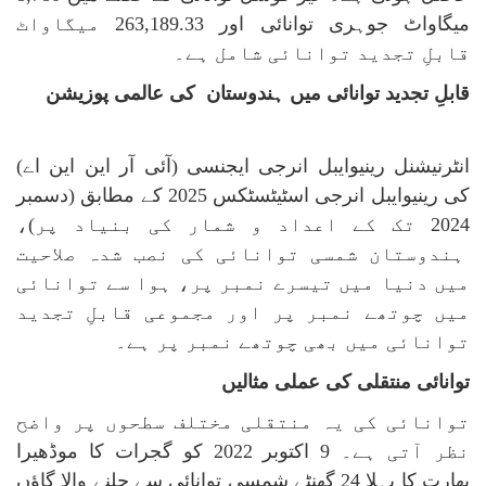
میگاواٹ جوہری توانائی اور 263,189.33 میگاواٹ
قابلِ تجدید توانائی شامل ہے۔
قابلِ تجدید توانائی میں ہندوستان کی عالمی پوزیشن
انٹرنیشنل رینیوایبل انرجی ایجنسی (آئی آر این این اے)
کی رینیوایبل انرجی اسٹیٹسٹکس 2025 کے مطابق (دسمبر
2024 تک کے اعداد و شمار کی بنیاد پر)،
ہندوستان شمسی توانائی کی نصب شدہ صلاحیت
میں دنیا میں تیسرے نمبر پر، ہوا سے توانائی
میں چوتھے نمبر پر اور مجموعی قابلِ تجدید
توانائی میں بھی چوتھے نمبر پر ہے۔
توانائی منتقلی کی عملی مثالیں
توانائی کی یہ منتقلی مختلف سطحوں پر واضح
نظر آتی ہے۔ 9 اکتوبر 2022 کو گجرات کا موڈھیرا
بھارت کا پہلا 24 گھنٹے شمسی توانائی سے چلنے والا گاؤں