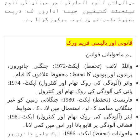
حیاتیاتی تنوع اتھارٹی اور حیاتیاتی تنوع
مینجمنٹ کمیٹیوں جیسے اداروں کے ذریعے
مضبوط حکمرانی پر توجہ مرکوز کرتا ہے۔
قانونی اور پالیسی فریم ورک
ہم ماحولیاتی قوانین
وائلڈ لائف (تحفظ) ایکٹ-1972: جنگلی جانوروں،
پرندوں اور پودوں کا تحفظ؛ محفوظ علاقوں کا قیام۔
واٹر (آلودگی کی روک تھام اور کنٹرول) ایکٹ- 1974:
پانی کی آلودگی کی روک تھام اور کنٹرول۔
فاریسٹ (تحفظ) ایکٹ- 1980: جنگلاتی زمین کو غیر
جنگلاتی مقاصد کے لیے استعمال میں لانے کے ضوابط۔
ایئر (آلودگی کی روک تھام اور کنٹرول) ایکٹ-1981:
فضائی آلودگی پر قابو پانا اور اس میں کمی لانا۔
ماحولیات (تحفظ) ایکٹ- 1986: ایک جامع قانون جو