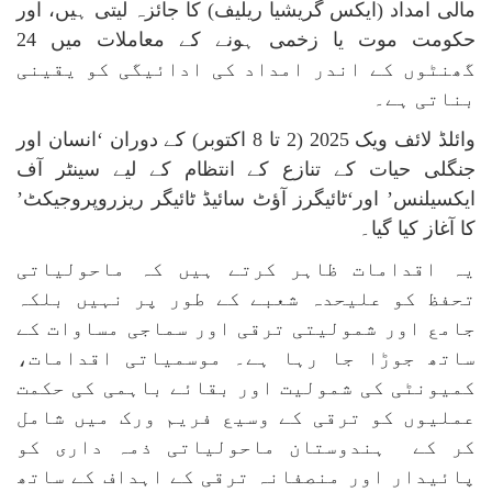
مالی امداد (ایکس گریشیا ریلیف) کا جائزہ لیتی ہیں، اور
حکومت موت یا زخمی ہونے کے معاملات میں 24
گھنٹوں کے اندر امداد کی ادائیگی کو یقینی
بناتی ہے۔
وائلڈ لائف ویک 2025 (2 تا 8 اکتوبر) کے دوران ‘انسان اور
جنگلی حیات کے تنازع کے انتظام کے لیے سینٹر آف
ایکسیلنس’ اور‘ٹائیگرز آؤٹ سائیڈ ٹائیگر ریزروپروجیکٹ’
کا آغاز کیا گیا۔
یہ اقدامات ظاہر کرتے ہیں کہ ماحولیاتی
تحفظ کو علیحدہ شعبے کے طور پر نہیں بلکہ
جامع اور شمولیتی ترقی اور سماجی مساوات کے
ساتھ جوڑا جا رہا ہے۔ موسمیاتی اقدامات،
کمیونٹی کی شمولیت اور بقائے باہمی کی حکمت
عملیوں کو ترقی کے وسیع فریم ورک میں شامل
کر کے ہندوستان ماحولیاتی ذمہ داری کو
پائیدار اور منصفانہ ترقی کے اہداف کے ساتھ