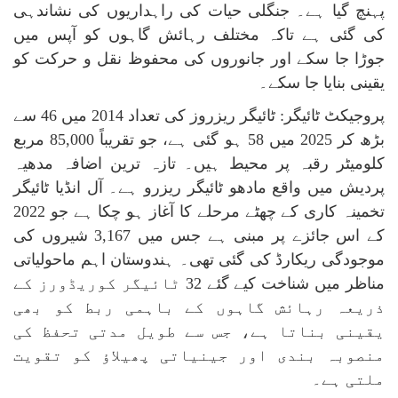
پہنچ گیا ہے۔ جنگلی حیات کی راہداریوں کی نشاندہی
کی گئی ہے تاکہ مختلف رہائش گاہوں کو آپس میں
جوڑا جا سکے اور جانوروں کی محفوظ نقل و حرکت کو
یقینی بنایا جا سکے۔
پروجیکٹ ٹائیگر: ٹائیگر ریزروز کی تعداد 2014 میں 46 سے
بڑھ کر 2025 میں 58 ہو گئی ہے، جو تقریباً 85,000 مربع
کلومیٹر رقبہ پر محیط ہیں۔ تازہ ترین اضافہ مدھیہ
پردیش میں واقع مادھو ٹائیگر ریزرو ہے۔ آل انڈیا ٹائیگر
تخمینہ کاری کے چھٹے مرحلے کا آغاز ہو چکا ہے جو 2022
کے اس جائزے پر مبنی ہے جس میں 3,167 شیروں کی
موجودگی ریکارڈ کی گئی تھی۔ ہندوستان اہم ماحولیاتی
مناظر میں شناخت کیے گئے 32 ٹائیگر کوریڈورز کے
ذریعہ رہائش گاہوں کے باہمی ربط کو بھی
یقینی بناتا ہے، جس سے طویل مدتی تحفظ کی
منصوبہ بندی اور جینیاتی پھیلاؤ کو تقویت
ملتی ہے۔