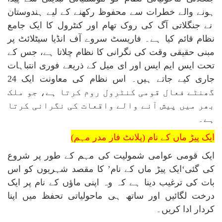
ہونے والے خطرات سے محفوظ رکھنے کے لیے ہندوستان
نے جنگلاتی آگ کی روک تھام اور کنٹرول کا ایک جامع
نظام قائم کیا ہے۔ فاریسٹ سروے آف انڈیا سیٹلائٹ پر
مبنی حقیقی وقت کی نگرانی کا نظام چلاتا ہے، جس کے
تحت ایس ایم ایس اور ای میل کے ذریعے فوری انتباہات
جاری کیے جاتے ہیں۔ اس نظام کی معاونت ایک 24
گھنٹے فعال قومی کنٹرول روم کرتا ہے، جو ملک
بھر میں پیش آنے والے واقعات کی نگرانی کرتا
ہے۔
ایک پیڑ ماں کے نام (پلانٹ فار مدر مہم)
ایک قومی عوامی شمولیت کی مہم کے طور پر شروع
کی گئی‘ایک پیڑ ماں کے نام’ کا مقصد شہریوں کو اس
بات کی ترغیب دینا ہے کہ وہ اپنی ماؤں کے نام پر ایک
درخت لگائیں اور ساتھ ہی ماحولیاتی تحفظ میں اپنا
کردار ادا کریں۔