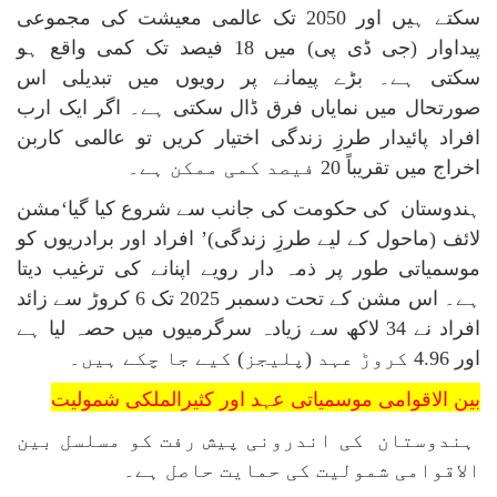
سکتے ہیں اور 2050 تک عالمی معیشت کی مجموعی
پیداوار (جی ڈی پی) میں 18 فیصد تک کمی واقع ہو
سکتی ہے۔ بڑے پیمانے پر رویوں میں تبدیلی اس
صورتحال میں نمایاں فرق ڈال سکتی ہے۔ اگر ایک ارب
افراد پائیدار طرزِ زندگی اختیار کریں تو عالمی کاربن
اخراج میں تقریباً 20 فیصد کمی ممکن ہے۔
ہندوستان کی حکومت کی جانب سے شروع کیا گیا‘مشن
لائف (ماحول کے لیے طرزِ زندگی)’ افراد اور برادریوں کو
موسمیاتی طور پر ذمہ دار رویے اپنانے کی ترغیب دیتا
ہے۔ اس مشن کے تحت دسمبر 2025 تک 6 کروڑ سے زائد
افراد نے 34 لاکھ سے زیادہ سرگرمیوں میں حصہ لیا ہے
اور 4.96 کروڑ عہد (پلیجز) کیے جا چکے ہیں۔
بین الاقوامی موسمیاتی عہد اور کثیرالملکی شمولیت
ہندوستان کی اندرونی پیش رفت کو مسلسل بین
الاقوامی شمولیت کی حمایت حاصل ہے۔