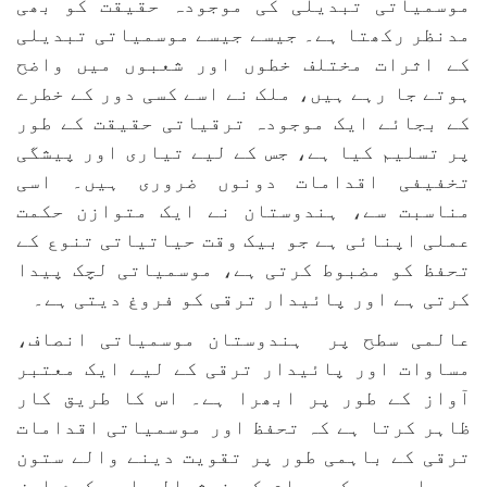
موسمیاتی تبدیلی کی موجودہ حقیقت کو بھی
مدنظر رکھتا ہے۔ جیسے جیسے موسمیاتی تبدیلی
کے اثرات مختلف خطوں اور شعبوں میں واضح
ہوتے جا رہے ہیں، ملک نے اسے کسی دور کے خطرے
کے بجائے ایک موجودہ ترقیاتی حقیقت کے طور
پر تسلیم کیا ہے، جس کے لیے تیاری اور پیشگی
تخفیفی اقدامات دونوں ضروری ہیں۔ اسی
مناسبت سے، ہندوستان نے ایک متوازن حکمت
عملی اپنائی ہے جو بیک وقت حیاتیاتی تنوع کے
تحفظ کو مضبوط کرتی ہے، موسمیاتی لچک پیدا
کرتی ہے اور پائیدار ترقی کو فروغ دیتی ہے۔
عالمی سطح پر ہندوستان موسمیاتی انصاف،
مساوات اور پائیدار ترقی کے لیے ایک معتبر
آواز کے طور پر ابھرا ہے۔ اس کا طریق کار
ظاہر کرتا ہے کہ تحفظ اور موسمیاتی اقدامات
ترقی کے باہمی طور پر تقویت دینے والے ستون
ہیں اور یہ کہ عوام کی خوشحالی اور کرۂ ارض