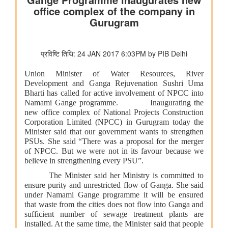
रेल मंत्रालय
भारतीय रेलवे ने चित्रकूट के लिए सीधी रेल कनेक्टिविटी मजबूत करने के
उद्देश्य से चित्रकूटधाम कर्वी-कानपुर सेंट्रल और प्रतापगढ़-कानपुर सेंट्रल
एक्सप्रेस सेवाओं के विलय को मंजूरी दी
भारतीय रेलवे ने मध्य प्रदेश में इटारसी-मदन महल के बीच दैनिक पैसेंजर सेवा
शुरू करने की स्वीकृति दी
विज्ञान एवं प्रौद्योगिकी मंत्रालय
सीएसआईआर-सीआरआरआई ने राजस्थान सरकार के समक्ष स्वदेशी
एमएसएस+ सड़क प्रौद्योगिकी का प्रदर्शन किया
सीएसआईआर-एनआईएससीपीआर ने “लोकप्रिय विज्ञान लेखन” पर दो दिवसीय
कौशल प्रशिक्षण कार्यक्रम आयोजित किया और प्रतिभागियों को सामान्य जन
तक विज्ञान का संचार करने के लिए प्रेरित किया
केन्‍द्रीय मंत्री डॉ. जितेंद्र सिंह ने लखनऊ में सीएसआईआर-एनबीआरआई द्वारा
विकसित अपनी तरह का पहला 'इको-एजुकेशनल हब' राष्ट्र को समर्पित किया
सीएसआईआर एकीकृत कौशल पहल के चरण-III (2025–30) के प्रथम वर्ष
के लिए मॉनिटरिंग समिति की समन्वयकों की कॉन्क्लेव-सह-बैठक आयोजित की
गई