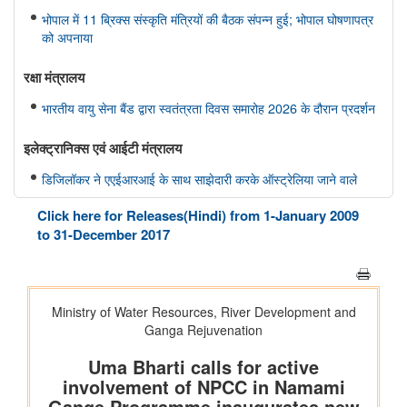
भोपाल में 11 ब्रिक्स संस्कृति मंत्रियों की बैठक संपन्न हुई; भोपाल घोषणापत्र
को अपनाया
रक्षा मंत्रालय
भारतीय वायु सेना बैंड द्वारा स्वतंत्रता दिवस समारोह 2026 के दौरान प्रदर्शन
इलेक्ट्रानिक्स एवं आईटी मंत्रालय
डिजिलॉकर ने एएईआरआई के साथ साझेदारी करके ऑस्ट्रेलिया जाने वाले
भारतीय छात्रों के लिए दस्तावेज़ सत्यापन प्रक्रिया को तेज़ किया है
Click here for Releases(Hindi) from 1-January 2009
to 31-December 2017
विधि एवं न्‍याय मंत्रालय
प्रेस नोट
पेट्रोलियम एवं प्राकृतिक गैस मंत्रालय
तेल विपणन कंपनियों (ओएमसी) ने ई20 पेट्रोल में नमी और क्लोराइड की
मौजूदगी की जांच की: 500 पीपीएम क्लोराइड और नमी की मौजूदगी के दावों
की पुष्टि नहीं हुई