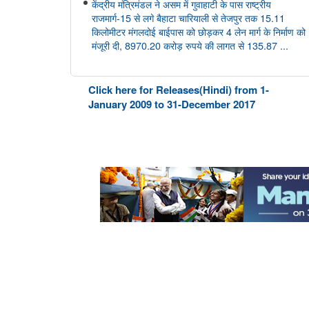
केंद्रीय मंत्रिमंडल ने असम में गुवाहाटी के पास राष्ट्रीय
राजमार्ग-15 से लगे बैहाटा चारियाली से तेजपुर तक 15.11
किलोमीटर मंगलदोई बाईपास को छोड़कर 4 लेन मार्ग के निर्माण को
मंजूरी दी, 8970.20 करोड़ रुपये की लागत से 135.87 ...
आयुष
Click here for Releases(Hindi) from 1-
केंद्रीय आयुष मंत्री श्री प्रतापराव जाधव ने सीसीआरएएस की
January 2009 to 31-December 2017
27वीं शासी निकाय बैठक की अध्यक्षता की
अंतरिक्ष विभाग
डॉ. जितेंद्र सिंह ने राज्यसभा को गगनयान मिशन और भारत के
मानव अंतरिक्ष अन्वेषण रोडमैप की प्रमुख उपलब्धियों की जानकारी
दी
संसद प्रश्न: वैश्विक प्रक्षेपण बाजार में भारत की स्थिति
संसद प्रश्न: अंतरिक्ष प्रौद्योगिकी का विकास
संसद प्रश्न: जम्मू-कश्मीर में इसरो समर्थित अंतरिक्ष प्रौद्योगिकी के
अनुप्रयोग
कोयला मंत्रालय