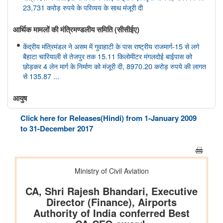
23,731 करोड़ रुपये के परिव्यय के साथ मंजूरी दी
आर्थिक मामलों की मंत्रिमण्‍डलीय समिति (सीसीईए)
केंद्रीय मंत्रिमंडल ने असम में गुवाहाटी के पास राष्ट्रीय राजमार्ग-15 से लगे
बैहाटा चारियाली से तेजपुर तक 15.11 किलोमीटर मंगलदोई बाईपास को
छोड़कर 4 लेन मार्ग के निर्माण को मंजूरी दी, 8970.20 करोड़ रुपये की लागत
से 135.87 ...
आयुष
केंद्रीय आयुष मंत्री श्री प्रतापराव जाधव ने सीसीआरएएस की 27वीं शासी
Click here for Releases(Hindi) from 1-January 2009
निकाय बैठक की अध्यक्षता की
to 31-December 2017
अंतरिक्ष विभाग
डॉ. जितेंद्र सिंह ने राज्यसभा को गगनयान मिशन और भारत के मानव अंतरिक्ष
अन्वेषण रोडमैप की प्रमुख उपलब्धियों की जानकारी दी
संसद प्रश्न: वैश्विक प्रक्षेपण बाजार में भारत की स्थिति
संसद प्रश्न: अंतरिक्ष प्रौद्योगिकी का विकास
संसद प्रश्न: जम्मू-कश्मीर में इसरो समर्थित अंतरिक्ष प्रौद्योगिकी के अनुप्रयोग