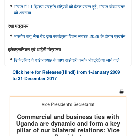
भोपाल में 11 ब्रिक्स संस्कृति मंत्रियों की बैठक संपन्न हुई; भोपाल घोषणापत्र
को अपनाया
रक्षा मंत्रालय
भारतीय वायु सेना बैंड द्वारा स्वतंत्रता दिवस समारोह 2026 के दौरान प्रदर्शन
इलेक्ट्रानिक्स एवं आईटी मंत्रालय
डिजिलॉकर ने एएईआरआई के साथ साझेदारी करके ऑस्ट्रेलिया जाने वाले
भारतीय छात्रों के लिए दस्तावेज़ सत्यापन प्रक्रिया को तेज़ किया है
Click here for Releases(Hindi) from 1-January 2009
to 31-December 2017
विधि एवं न्‍याय मंत्रालय
प्रेस नोट
पेट्रोलियम एवं प्राकृतिक गैस मंत्रालय
तेल विपणन कंपनियों (ओएमसी) ने ई20 पेट्रोल में नमी और क्लोराइड की
मौजूदगी की जांच की: 500 पीपीएम क्लोराइड और नमी की मौजूदगी के दावों
की पुष्टि नहीं हुई