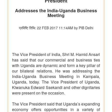
रेल मंत्रालय
भारतीय रेलवे ने चित्रकूट के लिए सीधी रेल कनेक्टिविटी मजबूत करने के
उद्देश्य से चित्रकूटधाम कर्वी-कानपुर सेंट्रल और प्रतापगढ़-कानपुर सेंट्रल
एक्सप्रेस सेवाओं के विलय को मंजूरी दी
भारतीय रेलवे ने मध्य प्रदेश में इटारसी-मदन महल के बीच दैनिक पैसेंजर सेवा
शुरू करने की स्वीकृति दी
विज्ञान एवं प्रौद्योगिकी मंत्रालय
सीएसआईआर-सीआरआरआई ने राजस्थान सरकार के समक्ष स्वदेशी
एमएसएस+ सड़क प्रौद्योगिकी का प्रदर्शन किया
सीएसआईआर-एनआईएससीपीआर ने “लोकप्रिय विज्ञान लेखन” पर दो दिवसीय
कौशल प्रशिक्षण कार्यक्रम आयोजित किया और प्रतिभागियों को सामान्य जन
तक विज्ञान का संचार करने के लिए प्रेरित किया
केन्‍द्रीय मंत्री डॉ. जितेंद्र सिंह ने लखनऊ में सीएसआईआर-एनबीआरआई द्वारा
विकसित अपनी तरह का पहला 'इको-एजुकेशनल हब' राष्ट्र को समर्पित किया
सीएसआईआर एकीकृत कौशल पहल के चरण-III (2025–30) के प्रथम वर्ष
के लिए मॉनिटरिंग समिति की समन्वयकों की कॉन्क्लेव-सह-बैठक आयोजित की
गई