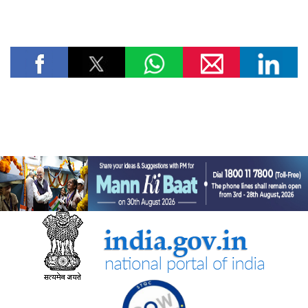
विज्ञान एवं प्रौद्योगिकी मंत्रालय
सीएसआईआर-सीआरआरआई ने राजस्थान सरकार के समक्ष स्वदेशी
एमएसएस+ सड़क प्रौद्योगिकी का प्रदर्शन किया
सीएसआईआर-एनआईएससीपीआर ने “लोकप्रिय विज्ञान लेखन” पर दो दिवसीय
कौशल प्रशिक्षण कार्यक्रम आयोजित किया और प्रतिभागियों को सामान्य जन
तक विज्ञान का संचार करने के लिए प्रेरित किया
केन्‍द्रीय मंत्री डॉ. जितेंद्र सिंह ने लखनऊ में सीएसआईआर-एनबीआरआई द्वारा
विकसित अपनी तरह का पहला 'इको-एजुकेशनल हब' राष्ट्र को समर्पित किया
सीएसआईआर एकीकृत कौशल पहल के चरण-III (2025–30) के प्रथम वर्ष
के लिए मॉनिटरिंग समिति की समन्वयकों की कॉन्क्लेव-सह-बैठक आयोजित की
गई
पत्तन, पोत परिवहन और जलमार्ग मंत्रालय
भारत ने समुद्री गवर्नेंस में डिजिटल बदलाव को गति देने के लिए ई-समुद्र का
शुभारंभ किया
सामाजिक न्‍याय एवं अधिकारिता मंत्रालय