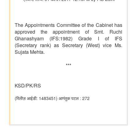
वित्‍त मंत्रालय
यूजर्स के लिए यूपीआई निःशुल्क
विधि एवं न्‍याय मंत्रालय
प्रेस नोट
पेट्रोलियम एवं प्राकृतिक गैस मंत्रालय
तेल विपणन कंपनियों (ओएमसी) ने ई20 पेट्रोल में नमी और क्लोराइड की
मौजूदगी की जांच की: 500 पीपीएम क्लोराइड और नमी की मौजूदगी के दावों
की पुष्टि नहीं हुई
रेल मंत्रालय
भारतीय रेलवे ने चित्रकूट के लिए सीधी रेल कनेक्टिविटी मजबूत करने के
उद्देश्य से चित्रकूटधाम कर्वी-कानपुर सेंट्रल और प्रतापगढ़-कानपुर सेंट्रल
एक्सप्रेस सेवाओं के विलय को मंजूरी दी
भारतीय रेलवे ने मध्य प्रदेश में इटारसी-मदन महल के बीच दैनिक पैसेंजर सेवा
शुरू करने की स्वीकृति दी