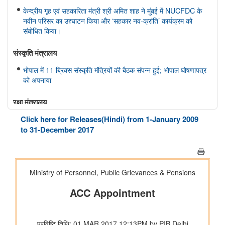
केन्द्रीय गृह एवं सहकारिता मंत्री श्री अमित शाह ने मुंबई में NUCFDC के
नवीन परिसर का उद्द्घाटन किया और ‘सहकार नव-क्रांति’ कार्यक्रम को
संबोधित किया।
संस्‍कृति मंत्रालय
भोपाल में 11 ब्रिक्स संस्कृति मंत्रियों की बैठक संपन्न हुई; भोपाल घोषणापत्र
को अपनाया
रक्षा मंत्रालय
Click here for Releases(Hindi) from 1-January 2009
भारतीय वायु सेना बैंड द्वारा स्वतंत्रता दिवस समारोह 2026 के दौरान प्रदर्शन
to 31-December 2017
शिक्षा मंत्रालय
प्रधानमंत्री श्री नरेन्द्र मोदी ने आईआईटी दिल्ली के 57वें दीक्षांत समारोह को
संबोधित किया
इलेक्ट्रानिक्स एवं आईटी मंत्रालय
डिजिलॉकर ने एएईआरआई के साथ साझेदारी करके ऑस्ट्रेलिया जाने वाले
भारतीय छात्रों के लिए दस्तावेज़ सत्यापन प्रक्रिया को तेज़ किया है