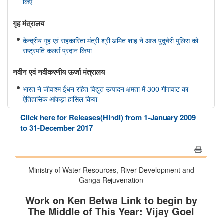
किए
गृह मंत्रालय
केन्द्रीय गृह एवं सहकारिता मंत्री श्री अमित शाह ने आज पुदुचेरी पुलिस को
राष्ट्रपति कलर्स प्रदान किया
नवीन एवं नवीकरणीय ऊर्जा मंत्रालय
भारत ने जीवाश्म ईंधन रहित विद्युत उत्पादन क्षमता में 300 गीगावाट का
ऐतिहासिक आंकड़ा हासिल किया
Click here for Releases(Hindi) from 1-January 2009
विज्ञान एवं प्रौद्योगिकी मंत्रालय
to 31-December 2017
डॉ. जितेंद्र सिंह के अनुसार, भारत अगली औद्योगिक क्रांति में एक महत्वपूर्ण
भूमिका निभाएगा, जो जैव प्रौद्योगिकी और एआई पर आधारित होगी
सामाजिक न्‍याय एवं अधिकारिता मंत्रालय
पिछले तीन वित्त वर्षों के दौरान कर्नाटक में अनुसूचित जाति के विद्यार्थियों के
लिए पोस्ट-मैट्रिक छात्रवृत्ति के अंतर्गत 1,178.20 करोड़ रुपये की केंद्रीय
हिस्सेदारी जारी
आर्थिक बाधाओं से लेकर शैक्षिक आकांक्षाओं तक: छात्रवृत्ति सहायता ने गणेश