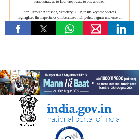
विषय- किसान उत्पादक संगठनों (एफपीओ) का गठन
विषय: राष्ट्रीय खाद्य तेल मिशन तिलहन (एनएमईओ-तिलहन) का क्रियान्वयन
विषय: तिलहन एवं दलहन के उत्पादन को बढ़ाने के लिए उठाए गए कदम
विषय: राष्ट्रीय मधुमक्खी पालन और शहद मिशन (एनबीएचएम) का
क्रियान्वयन
कोयला मंत्रालय
एसईसीएल ने खदानों को वैज्ञानिक रूप से बंद करने और परित्‍यक्‍त खदानों को
स्थायी सामुदायिक परिसंपत्तियों में बदलने में भारत का नेतृत्व किया
वाणिज्‍य एवं उद्योग मंत्रालय
डीजीएफटी, 'सोर्स फ्रॉम इंडिया' फीचर के माध्यम से डीपीआईआईटी-मान्यता
प्राप्त स्टार्टअप्स को वैश्विक व्यापार पारिस्थितिकी तंत्र से जोड़ता है
नई दिल्ली में आधुनिकीकरण और औद्योगिक सहयोग पर भारत-रूस कार्य समूह
के 12वें सत्र का आयोजन
भव्य योजना के पहले चरण के पहले राउंड में 87 प्रस्ताव प्राप्त हुए