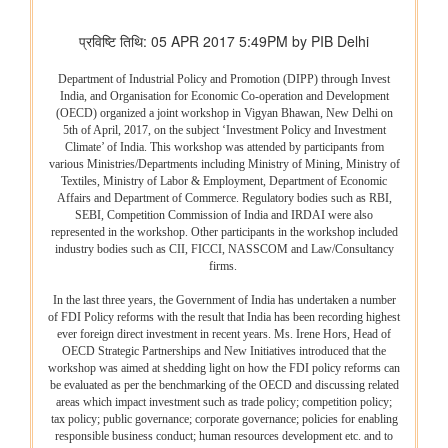
विभाग संबंधित वाणिज्य संबंधी संसदीय स्थायी समिति की 201वीं रिपोर्ट पर
प्रेस विज्ञप्ति
राज्यसभा के सभापति द्वारा ऐतिहासिक भारत छोड़ो आंदोलन की 84वीं वर्षगांठ
पर दिए गए भाषण का मूल पाठ
आयुष
लद्दाख में ऊंचाई पर औषधीय पौधे
आयुर्वेद पर्यटन के लिए केरल एक वैश्विक केंद्र के रूप में
आयुष औषधियों का मानकीकरण
महिलाओं के लिए आयुष स्वास्थ्य सेवाओं की प्रगति
जनजातीय क्षेत्रों में आयुष स्वास्थ्य सेवाएं
सोवा-रिग्पा को वैश्विक स्तर पर मान्यता प्राप्त साक्ष्य-आधारित स्वास्थ्य सेवा
प्रणाली के रूप में उभरना चाहिए: केंद्रीय मंत्री श्री प्रतापराव जाधव
कृषि एवं किसान कल्‍याण मंत्रालय
विषय: मानव-जनित भूमि क्षरण के कारण कृषि उपज में हानि
विषय- एग्रीस्टैक और डिजिटल कृषि मिशन का कार्यान्वयन