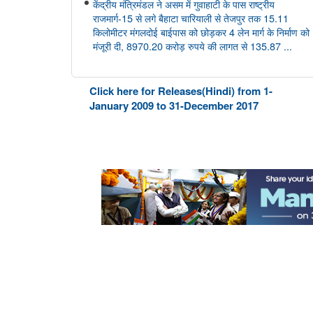
केंद्रीय मंत्रिमंडल ने असम में गुवाहाटी के पास राष्ट्रीय
राजमार्ग-15 से लगे बैहाटा चारियाली से तेजपुर तक 15.11
किलोमीटर मंगलदोई बाईपास को छोड़कर 4 लेन मार्ग के निर्माण को
मंजूरी दी, 8970.20 करोड़ रुपये की लागत से 135.87 ...
आयुष
Click here for Releases(Hindi) from 1-
केंद्रीय आयुष मंत्री श्री प्रतापराव जाधव ने सीसीआरएएस की
January 2009 to 31-December 2017
27वीं शासी निकाय बैठक की अध्यक्षता की
अंतरिक्ष विभाग
डॉ. जितेंद्र सिंह ने राज्यसभा को गगनयान मिशन और भारत के
मानव अंतरिक्ष अन्वेषण रोडमैप की प्रमुख उपलब्धियों की जानकारी
दी
संसद प्रश्न: वैश्विक प्रक्षेपण बाजार में भारत की स्थिति
संसद प्रश्न: अंतरिक्ष प्रौद्योगिकी का विकास
संसद प्रश्न: जम्मू-कश्मीर में इसरो समर्थित अंतरिक्ष प्रौद्योगिकी के
अनुप्रयोग
कोयला मंत्रालय