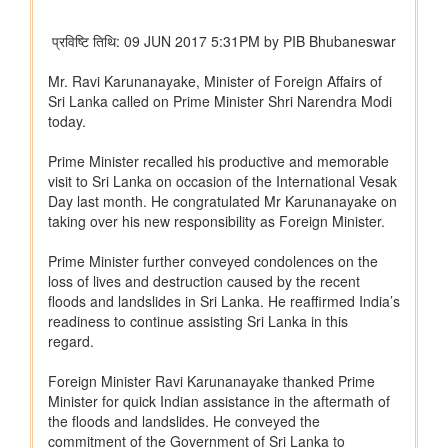
राज्यसभा के सभापति द्वारा ऐतिहासिक भारत छोड़ो आंदोलन की 84वीं वर्षगांठ
पर दिए गए भाषण का मूल पाठ
आयुष
सोवा-रिग्पा को वैश्विक स्तर पर मान्यता प्राप्त साक्ष्य-आधारित स्वास्थ्य सेवा
प्रणाली के रूप में उभरना चाहिए: केंद्रीय मंत्री श्री प्रतापराव जाधव
कृषि एवं किसान कल्‍याण मंत्रालय
विषय: मानव-जनित भूमि क्षरण के कारण कृषि उपज में हानि
विषय- एग्रीस्टैक और डिजिटल कृषि मिशन का कार्यान्वयन
विषय- किसान उत्पादक संगठनों (एफपीओ) का गठन
विषय: राष्ट्रीय खाद्य तेल मिशन तिलहन (एनएमईओ-तिलहन) का क्रियान्वयन
विषय: तिलहन एवं दलहन के उत्पादन को बढ़ाने के लिए उठाए गए कदम
विषय: राष्ट्रीय मधुमक्खी पालन और शहद मिशन (एनबीएचएम) का
क्रियान्वयन
वाणिज्‍य एवं उद्योग मंत्रालय