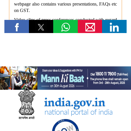
आर्थिक बाधाओं से लेकर शैक्षिक आकांक्षाओं तक: छात्रवृत्ति सहायता ने गणेश
कुमार को बी.टेक की पढ़ाई पूरी करने में कैसे मदद की
वित्तीय बाधाओं से लेकर शैक्षिक आकांक्षाओं तक: अनु प्रिया को बी.टेक की
पढ़ाई पूरी करने में छात्रवृत्ति सहायता ने कैसे मदद की
वित्तीय बाधाओं से लेकर तकनीकी आकांक्षाओं तक: यारा महेश को बी.टेक की
पढ़ाई पूरी करने में छात्रवृत्ति सहायता ने कैसे मदद की
युवा कार्यक्रम एवं खेल मंत्रालय
“काशी से नशा मुक्ति का संदेश जलगांव के हर गाँव तक पहुँचना चाहिए” —
केन्द्रीय युवा कार्यक्रम एवं खेल राज्य मंत्री श्रीमती रक्षा खडसे
खेल मंत्री डॉ. मनसुख मांडविया ने गुजरात के हनोल से युवाओं, माई भारत और
एनएसएस के साथ ‘फिट इंडिया संडे ऑन साइकिल’ के 85वें संस्करण का
राष्ट्रव्यापी नेतृत्व किया, जिसका मुख्य विषय रहा ‘नशा मुक्त भारत’
अन्य
केंद्रीकृत जन शिकायत निवारण और निगरानी प्रणाली (सीपीग्राम)
भारतीय प्रतिस्पर्धा आयोग