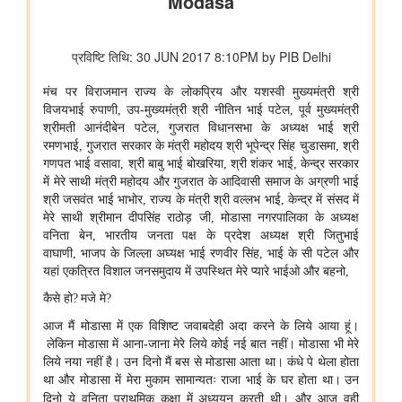
स्कूली छात्रों के खतरनाक तरीके से बेतवा नदी पार करने की मीडिया रिपोर्ट
का स्वतः संज्ञान लिया
रसायन एवं उर्वरक मंत्रालय - औषधि विभाग
जन औषधि केंद्रों में दवाओं की बिक्री