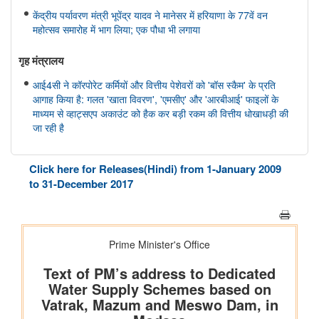
केंद्रीय पर्यावरण मंत्री भूपेंद्र यादव ने मानेसर में हरियाणा के 77वें वन
महोत्सव समारोह में भाग लिया; एक पौधा भी लगाया
गृह मंत्रालय
आई4सी ने कॉरपोरेट कर्मियों और वित्तीय पेशेवरों को 'बॉस स्कैम' के प्रति
आगाह किया है: गलत 'खाता विवरण', 'एमसीए' और 'आरबीआई' फाइलों के
माध्यम से व्हाट्सएप अकाउंट को हैक कर बड़ी रकम की वित्तीय धोखाधड़ी की
जा रही है
महिला एवं बाल विकास मंत्रालय
Click here for Releases(Hindi) from 1-January 2009
केंद्रीय मंत्री श्रीमती अन्नपूर्णा देवी ने राष्ट्रीय हथकरघा दिवस पर नागरिकों
to 31-December 2017
से भारतीय हथकरघा उत्पादों को अपनाने का आग्रह किया
अन्य
भारतीय न्यायपालिका का डिजिटल रूपांतरण
राष्ट्रीय मानव अधिकार आयोग
राष्ट्रीय मानवाधिकार आयोग (एनएचआरसी) ने मध्य प्रदेश के विदिशा जिले में