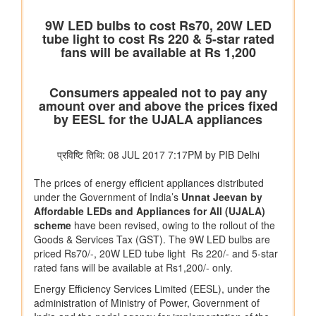
वित्‍त मंत्रालय
यूजर्स के लिए यूपीआई निःशुल्क
विधि एवं न्‍याय मंत्रालय
प्रेस नोट
पेट्रोलियम एवं प्राकृतिक गैस मंत्रालय
तेल विपणन कंपनियों (ओएमसी) ने ई20 पेट्रोल में नमी और क्लोराइड की
मौजूदगी की जांच की: 500 पीपीएम क्लोराइड और नमी की मौजूदगी के दावों
की पुष्टि नहीं हुई
रेल मंत्रालय
भारतीय रेलवे ने चित्रकूट के लिए सीधी रेल कनेक्टिविटी मजबूत करने के
उद्देश्य से चित्रकूटधाम कर्वी-कानपुर सेंट्रल और प्रतापगढ़-कानपुर सेंट्रल
एक्सप्रेस सेवाओं के विलय को मंजूरी दी
भारतीय रेलवे ने मध्य प्रदेश में इटारसी-मदन महल के बीच दैनिक पैसेंजर सेवा
शुरू करने की स्वीकृति दी