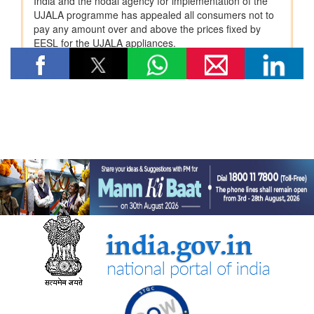
विज्ञान एवं प्रौद्योगिकी मंत्रालय
सीएसआईआर-सीआरआरआई ने राजस्थान सरकार के समक्ष स्वदेशी
एमएसएस+ सड़क प्रौद्योगिकी का प्रदर्शन किया
सीएसआईआर-एनआईएससीपीआर ने “लोकप्रिय विज्ञान लेखन” पर दो दिवसीय
कौशल प्रशिक्षण कार्यक्रम आयोजित किया और प्रतिभागियों को सामान्य जन
तक विज्ञान का संचार करने के लिए प्रेरित किया
केन्‍द्रीय मंत्री डॉ. जितेंद्र सिंह ने लखनऊ में सीएसआईआर-एनबीआरआई द्वारा
विकसित अपनी तरह का पहला 'इको-एजुकेशनल हब' राष्ट्र को समर्पित किया
सीएसआईआर एकीकृत कौशल पहल के चरण-III (2025–30) के प्रथम वर्ष
के लिए मॉनिटरिंग समिति की समन्वयकों की कॉन्क्लेव-सह-बैठक आयोजित की
गई
पत्तन, पोत परिवहन और जलमार्ग मंत्रालय
भारत ने समुद्री गवर्नेंस में डिजिटल बदलाव को गति देने के लिए ई-समुद्र का
शुभारंभ किया
सामाजिक न्‍याय एवं अधिकारिता मंत्रालय