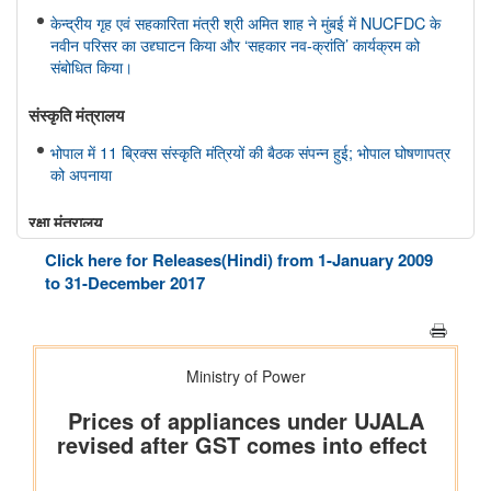
केन्द्रीय गृह एवं सहकारिता मंत्री श्री अमित शाह ने मुंबई में NUCFDC के
नवीन परिसर का उद्द्घाटन किया और ‘सहकार नव-क्रांति’ कार्यक्रम को
संबोधित किया।
संस्‍कृति मंत्रालय
भोपाल में 11 ब्रिक्स संस्कृति मंत्रियों की बैठक संपन्न हुई; भोपाल घोषणापत्र
को अपनाया
रक्षा मंत्रालय
Click here for Releases(Hindi) from 1-January 2009
भारतीय वायु सेना बैंड द्वारा स्वतंत्रता दिवस समारोह 2026 के दौरान प्रदर्शन
to 31-December 2017
शिक्षा मंत्रालय
प्रधानमंत्री श्री नरेन्द्र मोदी ने आईआईटी दिल्ली के 57वें दीक्षांत समारोह को
संबोधित किया
इलेक्ट्रानिक्स एवं आईटी मंत्रालय
डिजिलॉकर ने एएईआरआई के साथ साझेदारी करके ऑस्ट्रेलिया जाने वाले
भारतीय छात्रों के लिए दस्तावेज़ सत्यापन प्रक्रिया को तेज़ किया है