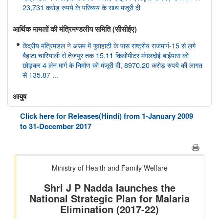
23,731 करोड़ रुपये के परिव्यय के साथ मंजूरी दी
आर्थिक मामलों की मंत्रिमण्‍डलीय समिति (सीसीईए)
केंद्रीय मंत्रिमंडल ने असम में गुवाहाटी के पास राष्ट्रीय राजमार्ग-15 से लगे
बैहाटा चारियाली से तेजपुर तक 15.11 किलोमीटर मंगलदोई बाईपास को
छोड़कर 4 लेन मार्ग के निर्माण को मंजूरी दी, 8970.20 करोड़ रुपये की लागत
से 135.87 ...
आयुष
केंद्रीय आयुष मंत्री श्री प्रतापराव जाधव ने सीसीआरएएस की 27वीं शासी
Click here for Releases(Hindi) from 1-January 2009
निकाय बैठक की अध्यक्षता की
to 31-December 2017
अंतरिक्ष विभाग
डॉ. जितेंद्र सिंह ने राज्यसभा को गगनयान मिशन और भारत के मानव अंतरिक्ष
अन्वेषण रोडमैप की प्रमुख उपलब्धियों की जानकारी दी
संसद प्रश्न: वैश्विक प्रक्षेपण बाजार में भारत की स्थिति
संसद प्रश्न: अंतरिक्ष प्रौद्योगिकी का विकास
संसद प्रश्न: जम्मू-कश्मीर में इसरो समर्थित अंतरिक्ष प्रौद्योगिकी के अनुप्रयोग