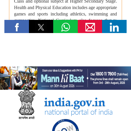
वित्तीय बाधाओं से लेकर तकनीकी आकांक्षाओं तक: यारा महेश को बी.टेक की
पढ़ाई पूरी करने में छात्रवृत्ति सहायता ने कैसे मदद की
युवा कार्यक्रम एवं खेल मंत्रालय
“काशी से नशा मुक्ति का संदेश जलगांव के हर गाँव तक पहुँचना चाहिए” —
केन्द्रीय युवा कार्यक्रम एवं खेल राज्य मंत्री श्रीमती रक्षा खडसे
खेल मंत्री डॉ. मनसुख मांडविया ने गुजरात के हनोल से युवाओं, माई भारत और
एनएसएस के साथ ‘फिट इंडिया संडे ऑन साइकिल’ के 85वें संस्करण का
राष्ट्रव्यापी नेतृत्व किया, जिसका मुख्य विषय रहा ‘नशा मुक्त भारत’
अन्य
केंद्रीकृत जन शिकायत निवारण और निगरानी प्रणाली (सीपीग्राम)
भारतीय प्रतिस्पर्धा आयोग
भारतीय प्रतिस्पर्धा आयोग (सीसीआई) ने ब्रिक्स प्रतिस्पर्धा प्राधिकरणों के
प्रमुखों की बैठक आयोजित की