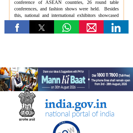
विषय- किसान उत्पादक संगठनों (एफपीओ) का गठन
विषय: राष्ट्रीय खाद्य तेल मिशन तिलहन (एनएमईओ-तिलहन) का क्रियान्वयन
विषय: तिलहन एवं दलहन के उत्पादन को बढ़ाने के लिए उठाए गए कदम
विषय: राष्ट्रीय मधुमक्खी पालन और शहद मिशन (एनबीएचएम) का
क्रियान्वयन
कोयला मंत्रालय
एसईसीएल ने खदानों को वैज्ञानिक रूप से बंद करने और परित्‍यक्‍त खदानों को
स्थायी सामुदायिक परिसंपत्तियों में बदलने में भारत का नेतृत्व किया
वाणिज्‍य एवं उद्योग मंत्रालय
डीजीएफटी, 'सोर्स फ्रॉम इंडिया' फीचर के माध्यम से डीपीआईआईटी-मान्यता
प्राप्त स्टार्टअप्स को वैश्विक व्यापार पारिस्थितिकी तंत्र से जोड़ता है
नई दिल्ली में आधुनिकीकरण और औद्योगिक सहयोग पर भारत-रूस कार्य समूह
के 12वें सत्र का आयोजन
भव्य योजना के पहले चरण के पहले राउंड में 87 प्रस्ताव प्राप्त हुए