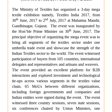
विभाग संबंधित वाणिज्य संबंधी संसदीय स्थायी समिति की 201वीं रिपोर्ट पर
प्रेस विज्ञप्ति
राज्यसभा के सभापति द्वारा ऐतिहासिक भारत छोड़ो आंदोलन की 84वीं वर्षगांठ
पर दिए गए भाषण का मूल पाठ
आयुष
लद्दाख में ऊंचाई पर औषधीय पौधे
आयुर्वेद पर्यटन के लिए केरल एक वैश्विक केंद्र के रूप में
आयुष औषधियों का मानकीकरण
महिलाओं के लिए आयुष स्वास्थ्य सेवाओं की प्रगति
जनजातीय क्षेत्रों में आयुष स्वास्थ्य सेवाएं
सोवा-रिग्पा को वैश्विक स्तर पर मान्यता प्राप्त साक्ष्य-आधारित स्वास्थ्य सेवा
प्रणाली के रूप में उभरना चाहिए: केंद्रीय मंत्री श्री प्रतापराव जाधव
कृषि एवं किसान कल्‍याण मंत्रालय
विषय: मानव-जनित भूमि क्षरण के कारण कृषि उपज में हानि
विषय- एग्रीस्टैक और डिजिटल कृषि मिशन का कार्यान्वयन