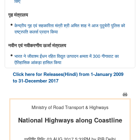
किए
गृह मंत्रालय
केन्द्रीय गृह एवं सहकारिता मंत्री श्री अमित शाह ने आज पुदुचेरी पुलिस को
राष्ट्रपति कलर्स प्रदान किया
नवीन एवं नवीकरणीय ऊर्जा मंत्रालय
भारत ने जीवाश्म ईंधन रहित विद्युत उत्पादन क्षमता में 300 गीगावाट का
ऐतिहासिक आंकड़ा हासिल किया
Click here for Releases(Hindi) from 1-January 2009
विज्ञान एवं प्रौद्योगिकी मंत्रालय
to 31-December 2017
डॉ. जितेंद्र सिंह के अनुसार, भारत अगली औद्योगिक क्रांति में एक महत्वपूर्ण
भूमिका निभाएगा, जो जैव प्रौद्योगिकी और एआई पर आधारित होगी
सामाजिक न्‍याय एवं अधिकारिता मंत्रालय
पिछले तीन वित्त वर्षों के दौरान कर्नाटक में अनुसूचित जाति के विद्यार्थियों के
लिए पोस्ट-मैट्रिक छात्रवृत्ति के अंतर्गत 1,178.20 करोड़ रुपये की केंद्रीय
हिस्सेदारी जारी
आर्थिक बाधाओं से लेकर शैक्षिक आकांक्षाओं तक: छात्रवृत्ति सहायता ने गणेश