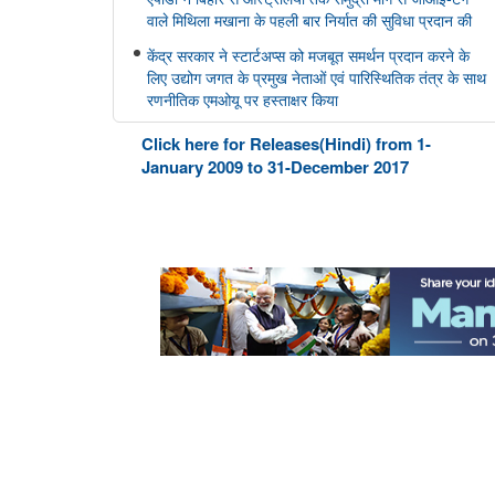
वाले मिथिला मखाना के पहली बार निर्यात की सुविधा प्रदान की
केंद्र सरकार ने स्टार्टअप्स को मजबूत समर्थन प्रदान करने के
लिए उद्योग जगत के प्रमुख नेताओं एवं पारिस्थितिक तंत्र के साथ
रणनीतिक एमओयू पर हस्ताक्षर किया
Click here for Releases(Hindi) from 1-
सहकारिता मंत्रालय
January 2009 to 31-December 2017
केन्द्रीय गृह एवं सहकारिता मंत्री श्री अमित शाह ने मुंबई में
NUCFDC के नवीन परिसर का उद्द्घाटन किया और ‘सहकार
नव-क्रांति’ कार्यक्रम को संबोधित किया।
संस्‍कृति मंत्रालय
भोपाल में 11 ब्रिक्स संस्कृति मंत्रियों की बैठक संपन्न हुई; भोपाल
घोषणापत्र को अपनाया
रक्षा मंत्रालय
भारतीय वायु सेना बैंड द्वारा स्वतंत्रता दिवस समारोह 2026 के
दौरान प्रदर्शन