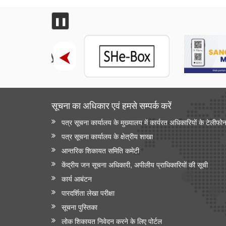
शिक्षा मंत्रालय
प्रधानमंत्री श्री नरेन्द्र मोदी ने आईआईटी दिल्ली के 57वें दीक्षांत
❚❚
समारोह को संबोधित किया
इलेक्ट्रानिक्स एवं आईटी मंत्रालय
डिजिलॉकर ने एएईआरआई के साथ साझेदारी करके ऑस्ट्रेलिया
जाने वाले भारतीय छात्रों के लिए दस्तावेज़ सत्यापन प्रक्रिया को
तेज़ किया है
सूचना का अधिकार एवं हमसे सम्‍पर्क करें
वित्‍त मंत्रालय
पत्र सूचना कार्यालय के मुख्यालय में कार्यरत अधिकारियों के टेलीफो
यूजर्स के लिए यूपीआई निःशुल्क
पत्र सूचना कार्यालय के क्षेत्रीय शाखा
विधि एवं न्‍याय मंत्रालय
आन्‍तरिक शिकायत समिति कमेटी
केंद्रीय जन सूचना अधिकारी, अपीलीय प्राधिकारियों की सूची
प्रेस नोट
कार्य आबंटन
पेट्रोलियम एवं प्राकृतिक गैस मंत्रालय
पारदर्शिता लेखा परीक्षा
तेल विपणन कंपनियों (ओएमसी) ने ई20 पेट्रोल में नमी और
सूचना पुस्तिका
क्लोराइड की मौजूदगी की जांच की: 500 पीपीएम क्लोराइड और
लोक शिकायत निवेदन करने के लिए पोर्टल
नमी की मौजूदगी के दावों की पुष्टि नहीं हुई