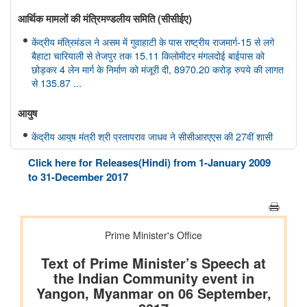
आर्थिक मामलों की मंत्रिमण्‍डलीय समिति (सीसीईए)
केंद्रीय मंत्रिमंडल ने असम में गुवाहाटी के पास राष्ट्रीय राजमार्ग-15 से लगे
बैहाटा चारियाली से तेजपुर तक 15.11 किलोमीटर मंगलदोई बाईपास को
छोड़कर 4 लेन मार्ग के निर्माण को मंजूरी दी, 8970.20 करोड़ रुपये की लागत
से 135.87 ...
आयुष
केंद्रीय आयुष मंत्री श्री प्रतापराव जाधव ने सीसीआरएएस की 27वीं शासी
निकाय बैठक की अध्यक्षता की
Click here for Releases(Hindi) from 1-January 2009
to 31-December 2017
अंतरिक्ष विभाग
डॉ. जितेंद्र सिंह ने राज्यसभा को गगनयान मिशन और भारत के मानव अंतरिक्ष
अन्वेषण रोडमैप की प्रमुख उपलब्धियों की जानकारी दी
संसद प्रश्न: वैश्विक प्रक्षेपण बाजार में भारत की स्थिति
संसद प्रश्न: अंतरिक्ष प्रौद्योगिकी का विकास
संसद प्रश्न: जम्मू-कश्मीर में इसरो समर्थित अंतरिक्ष प्रौद्योगिकी के अनुप्रयोग