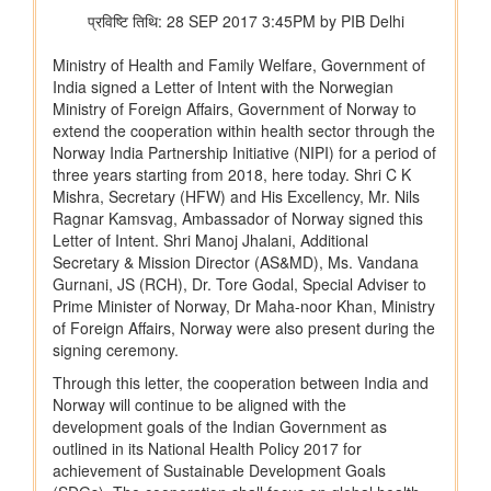
विभाग संबंधित वाणिज्य संबंधी संसदीय स्थायी समिति की 201वीं रिपोर्ट पर
प्रेस विज्ञप्ति
राज्यसभा के सभापति द्वारा ऐतिहासिक भारत छोड़ो आंदोलन की 84वीं वर्षगांठ
पर दिए गए भाषण का मूल पाठ
आयुष
आयुर्वेद पर्यटन के लिए केरल एक वैश्विक केंद्र के रूप में
आयुष औषधियों का मानकीकरण
महिलाओं के लिए आयुष स्वास्थ्य सेवाओं की प्रगति
जनजातीय क्षेत्रों में आयुष स्वास्थ्य सेवाएं
सोवा-रिग्पा को वैश्विक स्तर पर मान्यता प्राप्त साक्ष्य-आधारित स्वास्थ्य सेवा
प्रणाली के रूप में उभरना चाहिए: केंद्रीय मंत्री श्री प्रतापराव जाधव
कृषि एवं किसान कल्‍याण मंत्रालय
विषय: मानव-जनित भूमि क्षरण के कारण कृषि उपज में हानि
विषय- एग्रीस्टैक और डिजिटल कृषि मिशन का कार्यान्वयन
विषय- किसान उत्पादक संगठनों (एफपीओ) का गठन