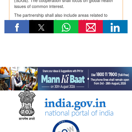
विषय: राष्ट्रीय खाद्य तेल मिशन तिलहन (एनएमईओ-तिलहन) का क्रियान्वयन
विषय: तिलहन एवं दलहन के उत्पादन को बढ़ाने के लिए उठाए गए कदम
विषय: राष्ट्रीय मधुमक्खी पालन और शहद मिशन (एनबीएचएम) का
क्रियान्वयन
कोयला मंत्रालय
एसईसीएल ने खदानों को वैज्ञानिक रूप से बंद करने और परित्‍यक्‍त खदानों को
स्थायी सामुदायिक परिसंपत्तियों में बदलने में भारत का नेतृत्व किया
वाणिज्‍य एवं उद्योग मंत्रालय
डीजीएफटी, 'सोर्स फ्रॉम इंडिया' फीचर के माध्यम से डीपीआईआईटी-मान्यता
प्राप्त स्टार्टअप्स को वैश्विक व्यापार पारिस्थितिकी तंत्र से जोड़ता है
नई दिल्ली में आधुनिकीकरण और औद्योगिक सहयोग पर भारत-रूस कार्य समूह
के 12वें सत्र का आयोजन
जेम ने सार्वजनिक खरीद में बदलाव लाने का एक दशक पूरा किया, कुल जीएमवी
20 लाख करोड़ रुपये से ज्यादा हुआ