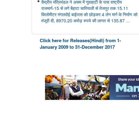
केंद्रीय मंत्रिमंडल ने असम में गुवाहाटी के पास राष्ट्रीय
राजमार्ग-15 से लगे बैहाटा चारियाली से तेजपुर तक 15.11
किलोमीटर मंगलदोई बाईपास को छोड़कर 4 लेन मार्ग के निर्माण को
मंजूरी दी, 8970.20 करोड़ रुपये की लागत से 135.87 ...
आयुष
Click here for Releases(Hindi) from 1-
केंद्रीय आयुष मंत्री श्री प्रतापराव जाधव ने सीसीआरएएस की
January 2009 to 31-December 2017
27वीं शासी निकाय बैठक की अध्यक्षता की
अंतरिक्ष विभाग
डॉ. जितेंद्र सिंह ने राज्यसभा को गगनयान मिशन और भारत के
मानव अंतरिक्ष अन्वेषण रोडमैप की प्रमुख उपलब्धियों की जानकारी
दी
संसद प्रश्न: वैश्विक प्रक्षेपण बाजार में भारत की स्थिति
संसद प्रश्न: अंतरिक्ष प्रौद्योगिकी का विकास
संसद प्रश्न: जम्मू-कश्मीर में इसरो समर्थित अंतरिक्ष प्रौद्योगिकी के
अनुप्रयोग
कोयला मंत्रालय