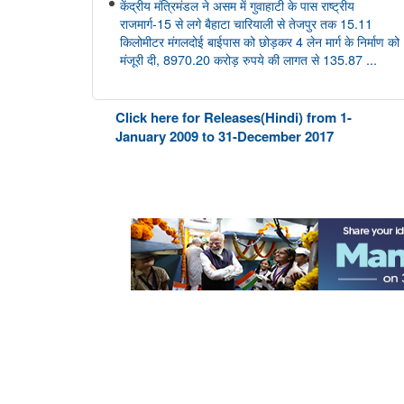
केंद्रीय मंत्रिमंडल ने असम में गुवाहाटी के पास राष्ट्रीय
राजमार्ग-15 से लगे बैहाटा चारियाली से तेजपुर तक 15.11
किलोमीटर मंगलदोई बाईपास को छोड़कर 4 लेन मार्ग के निर्माण को
मंजूरी दी, 8970.20 करोड़ रुपये की लागत से 135.87 ...
आयुष
Click here for Releases(Hindi) from 1-
केंद्रीय आयुष मंत्री श्री प्रतापराव जाधव ने सीसीआरएएस की
January 2009 to 31-December 2017
27वीं शासी निकाय बैठक की अध्यक्षता की
अंतरिक्ष विभाग
डॉ. जितेंद्र सिंह ने राज्यसभा को गगनयान मिशन और भारत के
मानव अंतरिक्ष अन्वेषण रोडमैप की प्रमुख उपलब्धियों की जानकारी
दी
संसद प्रश्न: वैश्विक प्रक्षेपण बाजार में भारत की स्थिति
संसद प्रश्न: अंतरिक्ष प्रौद्योगिकी का विकास
संसद प्रश्न: जम्मू-कश्मीर में इसरो समर्थित अंतरिक्ष प्रौद्योगिकी के
अनुप्रयोग
कोयला मंत्रालय