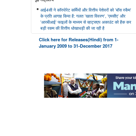
आई4सी ने कॉरपोरेट कर्मियों और वित्तीय पेशेवरों को 'बॉस स्कैम'
के प्रति आगाह किया है: गलत 'खाता विवरण', 'एमसीए' और
'आरबीआई' फाइलों के माध्यम से व्हाट्सएप अकाउंट को हैक कर
बड़ी रकम की वित्तीय धोखाधड़ी की जा रही है
Click here for Releases(Hindi) from 1-
महिला एवं बाल विकास मंत्रालय
January 2009 to 31-December 2017
केंद्रीय मंत्री श्रीमती अन्नपूर्णा देवी ने राष्ट्रीय हथकरघा दिवस
पर नागरिकों से भारतीय हथकरघा उत्पादों को अपनाने का आग्रह
किया
अन्य
भारतीय न्यायपालिका का डिजिटल रूपांतरण
राष्ट्रीय मानव अधिकार आयोग
राष्ट्रीय मानवाधिकार आयोग (एनएचआरसी) ने मध्य प्रदेश के
विदिशा जिले में स्कूली छात्रों के खतरनाक तरीके से बेतवा नदी
पार करने की मीडिया रिपोर्ट का स्वतः संज्ञान लिया