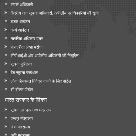
संपर्क अधिकारी
केंद्रीय मंत्री श्री जगत प्रकाश नड्डा ने 'इंडिया मेडिकल डिवाइस 2026' में
केंद्रीय जन सूचना अधिकारी, अपीलीय प्राधिकारियों की सूची
सीईओ राउंडटेबल सम्मेलन की अध्यक्षता की
बजट आबंटन
केंद्रीय मंत्री जे.पी. नड्डा ने ‘ एआई इन मेडटेक: आर्टिफिशियल इंटेलिजेंस के
कार्य आबंटन
ज़रिए स्वास्थ्य सेवा में क्रांति’ पर नॉलेज पेपर जारी किया
नागरिक अधिकार पत्र
पारदर्शिता लेखा परीक्षा
सीपीआईओ और अपी‍लीय अधिकारी की नियुक्ति
सूचना पुस्तिका
वेब सूचना प्रबंधक
लोक शिकायत निवेदन करने के लिए पोर्टल
शी बॉक्स पोर्टल
भारत सरकार के लिंक्‍स
सूचना एवं प्रसारण मंत्रालय
वस्त्र मंत्रालय
वित्त मंत्रालय
कृषि मंत्रालय