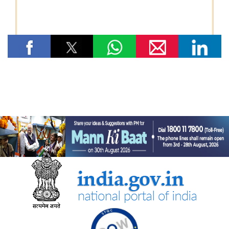
तेल विपणन कंपनियों (ओएमसी) ने ई20 पेट्रोल में नमी और क्लोराइड की
मौजूदगी की जांच की: 500 पीपीएम क्लोराइड और नमी की मौजूदगी के दावों
की पुष्टि नहीं हुई
रेल मंत्रालय
भारतीय रेलवे ने चित्रकूट के लिए सीधी रेल कनेक्टिविटी मजबूत करने के
उद्देश्य से चित्रकूटधाम कर्वी-कानपुर सेंट्रल और प्रतापगढ़-कानपुर सेंट्रल
एक्सप्रेस सेवाओं के विलय को मंजूरी दी
भारतीय रेलवे ने मध्य प्रदेश में इटारसी-मदन महल के बीच दैनिक पैसेंजर सेवा
शुरू करने की स्वीकृति दी
विज्ञान एवं प्रौद्योगिकी मंत्रालय
सीएसआईआर-सीआरआरआई ने राजस्थान सरकार के समक्ष स्वदेशी
एमएसएस+ सड़क प्रौद्योगिकी का प्रदर्शन किया
सीएसआईआर-एनआईएससीपीआर ने “लोकप्रिय विज्ञान लेखन” पर दो दिवसीय
कौशल प्रशिक्षण कार्यक्रम आयोजित किया और प्रतिभागियों को सामान्य जन
तक विज्ञान का संचार करने के लिए प्रेरित किया
केन्‍द्रीय मंत्री डॉ. जितेंद्र सिंह ने लखनऊ में सीएसआईआर-एनबीआरआई द्वारा
विकसित अपनी तरह का पहला 'इको-एजुकेशनल हब' राष्ट्र को समर्पित किया