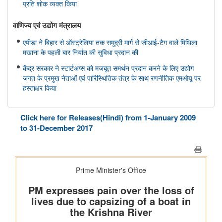
प्रति शोक व्यक्त किया
वाणिज्‍य एवं उद्योग मंत्रालय
एपीडा ने बिहार से ऑस्ट्रेलिया तक समुद्री मार्ग से जीआई-टैग वाले मिथिला
मखाना के पहली बार निर्यात की सुविधा प्रदान की
केंद्र सरकार ने स्टार्टअप्स को मजबूत समर्थन प्रदान करने के लिए उद्योग
जगत के प्रमुख नेताओं एवं पारिस्थितिक तंत्र के साथ रणनीतिक एमओयू पर
हस्ताक्षर किया
सहकारिता मंत्रालय
Click here for Releases(Hindi) from 1-January 2009
केन्द्रीय गृह एवं सहकारिता मंत्री श्री अमित शाह ने मुंबई में NUCFDC के
to 31-December 2017
नवीन परिसर का उद्द्घाटन किया और ‘सहकार नव-क्रांति’ कार्यक्रम को
संबोधित किया।
संस्‍कृति मंत्रालय
भोपाल में 11 ब्रिक्स संस्कृति मंत्रियों की बैठक संपन्न हुई; भोपाल घोषणापत्र
को अपनाया
रक्षा मंत्रालय