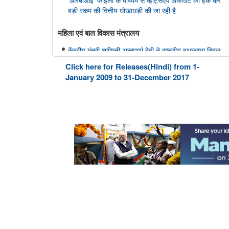
बड़ी रकम की वित्तीय धोखाधड़ी की जा रही है
महिला एवं बाल विकास मंत्रालय
केंद्रीय मंत्री श्रीमती अन्नपूर्णा देवी ने राष्ट्रीय हथकरघा दिवस
पर नागरिकों से भारतीय हथकरघा उत्पादों को अपनाने का आग्रह
Click here for Releases(Hindi) from 1-
किया
January 2009 to 31-December 2017
अन्य
भारतीय न्यायपालिका का डिजिटल रूपांतरण
राष्ट्रीय मानव अधिकार आयोग
राष्ट्रीय मानवाधिकार आयोग (एनएचआरसी) ने मध्य प्रदेश के
विदिशा जिले में स्कूली छात्रों के खतरनाक तरीके से बेतवा नदी
पार करने की मीडिया रिपोर्ट का स्वतः संज्ञान लिया