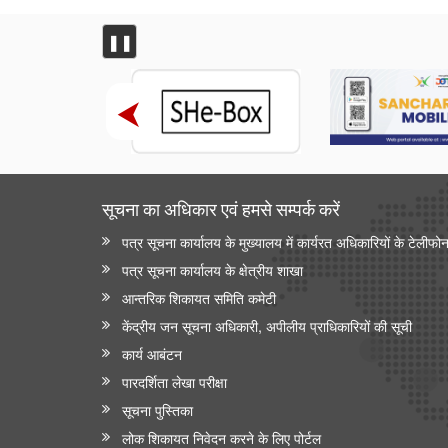
वर्षा जल संचयन और जल संरक्षण
नमामि गंगे अभियान के अंतर्गत परियोजनाएं
❚❚
सूचना और प्रसारण मंत्रालय
रचनात्मक अर्थव्यवस्था के लिए प्रमुख अंतरराष्ट्रीय मार्केटप्‍लेस
'ब्रिक्स वेव्स बाज़ार' ने मुंबई में ब्रिक्स सदस्य और भागीदार देशों
के 500 से अधिक प्रतिनिधियों को एकत्रित किया
विज्ञान एवं प्रौद्योगिकी मंत्रालय
सूचना का अधिकार एवं हमसे सम्‍पर्क करें
बायोई3 नीति का योगदान
पत्र सूचना कार्यालय के मुख्यालय में कार्यरत अधिकारियों के टेलीफो
वैज्ञानिक अनुसंधान में पशु-रहित विधियों को बढ़ावा देना
पत्र सूचना कार्यालय के क्षेत्रीय शाखा
आन्‍तरिक शिकायत समिति कमेटी
इस्‍पात मंत्रालय
केंद्रीय जन सूचना अधिकारी, अपीलीय प्राधिकारियों की सूची
अप्रैल-जुलाई 2026: इस्पात क्षेत्र में वृद्धि का रुझान
कार्य आबंटन
पारदर्शिता लेखा परीक्षा
जनजातीय कार्य मंत्रालय
सूचना पुस्तिका
कर्नाटक में अनुसूचित जनजाति का विकास
लोक शिकायत निवेदन करने के लिए पोर्टल