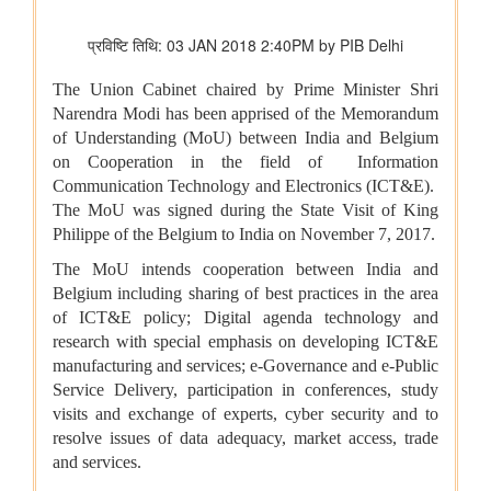
विभाग संबंधित वाणिज्य संबंधी संसदीय स्थायी समिति की 201वीं रिपोर्ट पर
प्रेस विज्ञप्ति
राज्यसभा के सभापति द्वारा ऐतिहासिक भारत छोड़ो आंदोलन की 84वीं वर्षगांठ
पर दिए गए भाषण का मूल पाठ
आयुष
आयुर्वेद के लिए बड़ा प्रोत्साहन: वैश्विक गुणवत्ता मानक स्थापित करने के लिए
सीसीआरएएस और बीआईएस के बीच एमओयू
लद्दाख में ऊंचाई पर औषधीय पौधे
आयुर्वेद पर्यटन के लिए केरल एक वैश्विक केंद्र के रूप में
आयुष औषधियों का मानकीकरण
महिलाओं के लिए आयुष स्वास्थ्य सेवाओं की प्रगति
जनजातीय क्षेत्रों में आयुष स्वास्थ्य सेवाएं
सोवा-रिग्पा को वैश्विक स्तर पर मान्यता प्राप्त साक्ष्य-आधारित स्वास्थ्य सेवा
प्रणाली के रूप में उभरना चाहिए: केंद्रीय मंत्री श्री प्रतापराव जाधव
कृषि एवं किसान कल्‍याण मंत्रालय