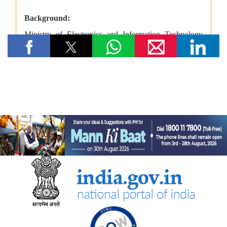
विषय: मानव-जनित भूमि क्षरण के कारण कृषि उपज में हानि
विषय- एग्रीस्टैक और डिजिटल कृषि मिशन का कार्यान्वयन
विषय- किसान उत्पादक संगठनों (एफपीओ) का गठन
विषय: राष्ट्रीय खाद्य तेल मिशन तिलहन (एनएमईओ-तिलहन) का क्रियान्वयन
विषय: तिलहन एवं दलहन के उत्पादन को बढ़ाने के लिए उठाए गए कदम
विषय: राष्ट्रीय मधुमक्खी पालन और शहद मिशन (एनबीएचएम) का
क्रियान्वयन
कोयला मंत्रालय
एसईसीएल ने खदानों को वैज्ञानिक रूप से बंद करने और परित्‍यक्‍त खदानों को
स्थायी सामुदायिक परिसंपत्तियों में बदलने में भारत का नेतृत्व किया
वाणिज्‍य एवं उद्योग मंत्रालय
भारत की ब्रिक्‍स अध्यक्षता 2026 के तहत जयपुर में 16वीं ब्रिक्‍स व्यापार
मंत्रियों की बैठक सफलतापूर्वक संपन्न
डीजीएफटी, 'सोर्स फ्रॉम इंडिया' फीचर के माध्यम से डीपीआईआईटी-मान्यता
प्राप्त स्टार्टअप्स को वैश्विक व्यापार पारिस्थितिकी तंत्र से जोड़ता है