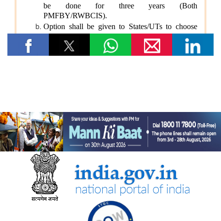
आर्थिक बाधाओं से लेकर शैक्षिक आकांक्षाओं तक: छात्रवृत्ति सहायता ने गणेश
कुमार को बी.टेक की पढ़ाई पूरी करने में कैसे मदद की
वित्तीय बाधाओं से लेकर शैक्षिक आकांक्षाओं तक: अनु प्रिया को बी.टेक की
पढ़ाई पूरी करने में छात्रवृत्ति सहायता ने कैसे मदद की
वित्तीय बाधाओं से लेकर तकनीकी आकांक्षाओं तक: यारा महेश को बी.टेक की
पढ़ाई पूरी करने में छात्रवृत्ति सहायता ने कैसे मदद की
युवा कार्यक्रम एवं खेल मंत्रालय
“काशी से नशा मुक्ति का संदेश जलगांव के हर गाँव तक पहुँचना चाहिए” —
केन्द्रीय युवा कार्यक्रम एवं खेल राज्य मंत्री श्रीमती रक्षा खडसे
खेल मंत्री डॉ. मनसुख मांडविया ने गुजरात के हनोल से युवाओं, माई भारत और
एनएसएस के साथ ‘फिट इंडिया संडे ऑन साइकिल’ के 85वें संस्करण का
राष्ट्रव्यापी नेतृत्व किया, जिसका मुख्य विषय रहा ‘नशा मुक्त भारत’
अन्य
केंद्रीकृत जन शिकायत निवारण और निगरानी प्रणाली (सीपीग्राम)
भारतीय प्रतिस्पर्धा आयोग