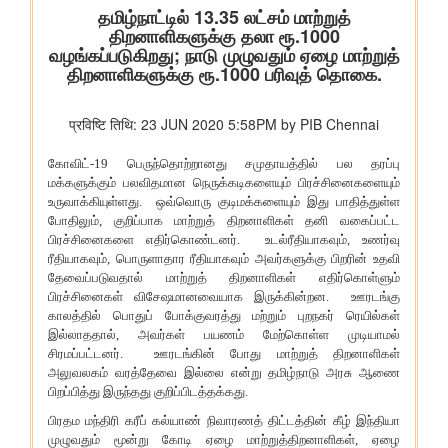
विभाग संबंधित वाणिज्य संबंधी संसदीय स्थायी समिति की 201वीं रिपोर्ट पर
प्रेस विज्ञप्ति
राज्यसभा के सभापति द्वारा ऐतिहासिक भारत छोड़ो आंदोलन की 84वीं वर्षगांठ
पर दिए गए भाषण का मूल पाठ
आयुष
आयुर्वेद के लिए बड़ा प्रोत्साहन: वैश्विक गुणवत्ता मानक स्थापित करने के लिए
सीसीआरएएस और बीआईएस के बीच एमओयू
लद्दाख में ऊंचाई पर औषधीय पौधे
आयुर्वेद पर्यटन के लिए केरल एक वैश्विक केंद्र के रूप में
आयुष औषधियों का मानकीकरण
महिलाओं के लिए आयुष स्वास्थ्य सेवाओं की प्रगति
जनजातीय क्षेत्रों में आयुष स्वास्थ्य सेवाएं
सोवा-रिग्पा को वैश्विक स्तर पर मान्यता प्राप्त साक्ष्य-आधारित स्वास्थ्य सेवा
प्रणाली के रूप में उभरना चाहिए: केंद्रीय मंत्री श्री प्रतापराव जाधव
कृषि एवं किसान कल्‍याण मंत्रालय