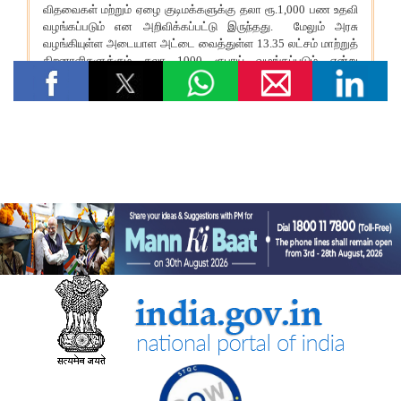
विषय: मानव-जनित भूमि क्षरण के कारण कृषि उपज में हानि
विषय- एग्रीस्टैक और डिजिटल कृषि मिशन का कार्यान्वयन
विषय- किसान उत्पादक संगठनों (एफपीओ) का गठन
विषय: राष्ट्रीय खाद्य तेल मिशन तिलहन (एनएमईओ-तिलहन) का क्रियान्वयन
विषय: तिलहन एवं दलहन के उत्पादन को बढ़ाने के लिए उठाए गए कदम
विषय: राष्ट्रीय मधुमक्खी पालन और शहद मिशन (एनबीएचएम) का
क्रियान्वयन
कोयला मंत्रालय
एसईसीएल ने खदानों को वैज्ञानिक रूप से बंद करने और परित्‍यक्‍त खदानों को
स्थायी सामुदायिक परिसंपत्तियों में बदलने में भारत का नेतृत्व किया
वाणिज्‍य एवं उद्योग मंत्रालय
भारत की ब्रिक्‍स अध्यक्षता 2026 के तहत जयपुर में 16वीं ब्रिक्‍स व्यापार
मंत्रियों की बैठक सफलतापूर्वक संपन्न
डीजीएफटी, 'सोर्स फ्रॉम इंडिया' फीचर के माध्यम से डीपीआईआईटी-मान्यता
प्राप्त स्टार्टअप्स को वैश्विक व्यापार पारिस्थितिकी तंत्र से जोड़ता है