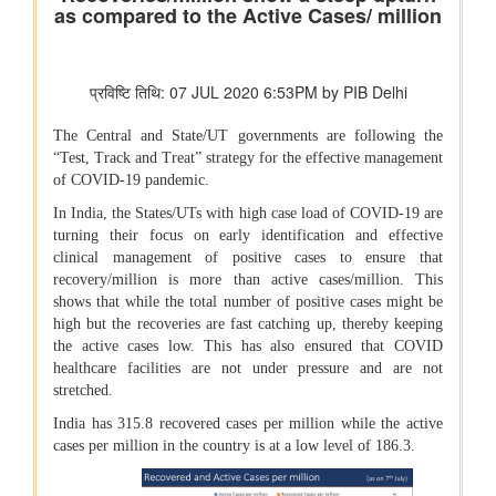
विभाग संबंधित वाणिज्य संबंधी संसदीय स्थायी समिति की 201वीं रिपोर्ट पर
प्रेस विज्ञप्ति
राज्यसभा के सभापति द्वारा ऐतिहासिक भारत छोड़ो आंदोलन की 84वीं वर्षगांठ
पर दिए गए भाषण का मूल पाठ
आयुष
आयुर्वेद पर्यटन के लिए केरल एक वैश्विक केंद्र के रूप में
आयुष औषधियों का मानकीकरण
महिलाओं के लिए आयुष स्वास्थ्य सेवाओं की प्रगति
जनजातीय क्षेत्रों में आयुष स्वास्थ्य सेवाएं
सोवा-रिग्पा को वैश्विक स्तर पर मान्यता प्राप्त साक्ष्य-आधारित स्वास्थ्य सेवा
प्रणाली के रूप में उभरना चाहिए: केंद्रीय मंत्री श्री प्रतापराव जाधव
कृषि एवं किसान कल्‍याण मंत्रालय
विषय: मानव-जनित भूमि क्षरण के कारण कृषि उपज में हानि
विषय- एग्रीस्टैक और डिजिटल कृषि मिशन का कार्यान्वयन
विषय- किसान उत्पादक संगठनों (एफपीओ) का गठन