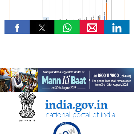
विषय: राष्ट्रीय खाद्य तेल मिशन तिलहन (एनएमईओ-तिलहन) का क्रियान्वयन
विषय: तिलहन एवं दलहन के उत्पादन को बढ़ाने के लिए उठाए गए कदम
विषय: राष्ट्रीय मधुमक्खी पालन और शहद मिशन (एनबीएचएम) का
क्रियान्वयन
कोयला मंत्रालय
एसईसीएल ने खदानों को वैज्ञानिक रूप से बंद करने और परित्‍यक्‍त खदानों को
स्थायी सामुदायिक परिसंपत्तियों में बदलने में भारत का नेतृत्व किया
वाणिज्‍य एवं उद्योग मंत्रालय
डीजीएफटी, 'सोर्स फ्रॉम इंडिया' फीचर के माध्यम से डीपीआईआईटी-मान्यता
प्राप्त स्टार्टअप्स को वैश्विक व्यापार पारिस्थितिकी तंत्र से जोड़ता है
नई दिल्ली में आधुनिकीकरण और औद्योगिक सहयोग पर भारत-रूस कार्य समूह
के 12वें सत्र का आयोजन
जेम ने सार्वजनिक खरीद में बदलाव लाने का एक दशक पूरा किया, कुल जीएमवी
20 लाख करोड़ रुपये से ज्यादा हुआ