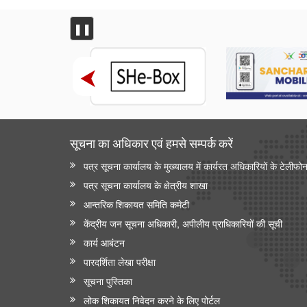
है
❚❚
भुवनेश्वरी ओसीपी: नवाचार से उत्पादन को शक्ति और स्थिरता से
विकास को आकार
कोयला मंत्रालय की सलाहकार समिति ने वाणिज्यिक कोयला
खनन सुधारों और निजी क्षेत्र की भागीदारी को बढ़ावा देने पर चर्चा
की
वाणिज्‍य एवं उद्योग मंत्रालय
सूचना का अधिकार एवं हमसे सम्‍पर्क करें
अमेरिका से ईंधन मिश्रण के लिए एथेनॉल के आयात पर कोई छूट
या प्रतिबद्धता नहीं
पत्र सूचना कार्यालय के मुख्यालय में कार्यरत अधिकारियों के टेलीफो
पत्र सूचना कार्यालय के क्षेत्रीय शाखा
पेटेंट, डिज़ाइन और ट्रेडमार्क महानियंत्रक कार्यालय ने भारत के
15 केन्द्रों पर पेटेंट और ट्रेडमार्क एजेंट परीक्षा 2027 के लिए
आन्‍तरिक शिकायत समिति कमेटी
संभावित कार्यक्रम घोषित किया
केंद्रीय जन सूचना अधिकारी, अपीलीय प्राधिकारियों की सूची
संचार मंत्रालय
कार्य आबंटन
पारदर्शिता लेखा परीक्षा
प्रधान संचार लेखा नियंत्रक कार्यालय, दिल्ली ने पेंशन अदालत
का सफलतापूर्वक आयोजन किया
सूचना पुस्तिका
लोक शिकायत निवेदन करने के लिए पोर्टल