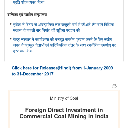
प्रति शोक व्यक्त किया
वाणिज्‍य एवं उद्योग मंत्रालय
एपीडा ने बिहार से ऑस्ट्रेलिया तक समुद्री मार्ग से जीआई-टैग वाले मिथिला
मखाना के पहली बार निर्यात की सुविधा प्रदान की
केंद्र सरकार ने स्टार्टअप्स को मजबूत समर्थन प्रदान करने के लिए उद्योग
जगत के प्रमुख नेताओं एवं पारिस्थितिक तंत्र के साथ रणनीतिक एमओयू पर
हस्ताक्षर किया
सहकारिता मंत्रालय
Click here for Releases(Hindi) from 1-January 2009
केन्द्रीय गृह एवं सहकारिता मंत्री श्री अमित शाह ने मुंबई में NUCFDC के
to 31-December 2017
नवीन परिसर का उद्द्घाटन किया और ‘सहकार नव-क्रांति’ कार्यक्रम को
संबोधित किया।
संस्‍कृति मंत्रालय
भोपाल में 11 ब्रिक्स संस्कृति मंत्रियों की बैठक संपन्न हुई; भोपाल घोषणापत्र
को अपनाया
रक्षा मंत्रालय