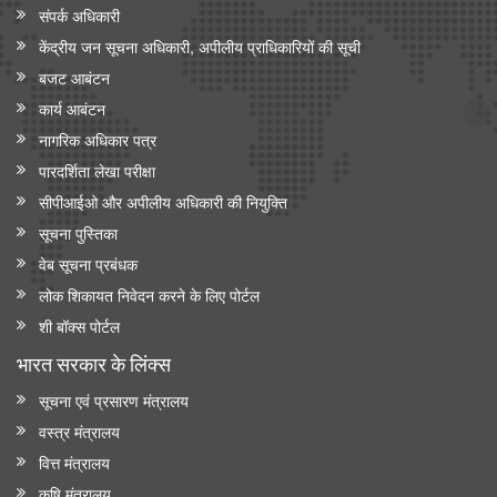
संपर्क अधिकारी
केंद्रीय मंत्री श्री जगत प्रकाश नड्डा ने 'इंडिया मेडिकल डिवाइस 2026' में
केंद्रीय जन सूचना अधिकारी, अपीलीय प्राधिकारियों की सूची
सीईओ राउंडटेबल सम्मेलन की अध्यक्षता की
बजट आबंटन
केंद्रीय मंत्री जे.पी. नड्डा ने ‘ एआई इन मेडटेक: आर्टिफिशियल इंटेलिजेंस के
कार्य आबंटन
ज़रिए स्वास्थ्य सेवा में क्रांति’ पर नॉलेज पेपर जारी किया
नागरिक अधिकार पत्र
पारदर्शिता लेखा परीक्षा
सीपीआईओ और अपी‍लीय अधिकारी की नियुक्ति
सूचना पुस्तिका
वेब सूचना प्रबंधक
लोक शिकायत निवेदन करने के लिए पोर्टल
शी बॉक्स पोर्टल
भारत सरकार के लिंक्‍स
सूचना एवं प्रसारण मंत्रालय
वस्त्र मंत्रालय
वित्त मंत्रालय
कृषि मंत्रालय