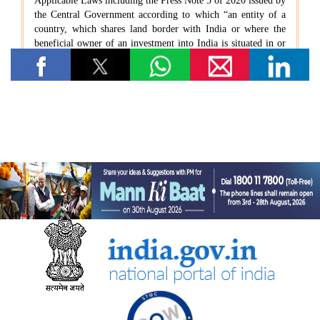
तेल विपणन कंपनियों (ओएमसी) ने ई20 पेट्रोल में नमी और क्लोराइड की
मौजूदगी की जांच की: 500 पीपीएम क्लोराइड और नमी की मौजूदगी के दावों
की पुष्टि नहीं हुई
रेल मंत्रालय
भारतीय रेलवे ने चित्रकूट के लिए सीधी रेल कनेक्टिविटी मजबूत करने के
उद्देश्य से चित्रकूटधाम कर्वी-कानपुर सेंट्रल और प्रतापगढ़-कानपुर सेंट्रल
एक्सप्रेस सेवाओं के विलय को मंजूरी दी
भारतीय रेलवे ने मध्य प्रदेश में इटारसी-मदन महल के बीच दैनिक पैसेंजर सेवा
शुरू करने की स्वीकृति दी
विज्ञान एवं प्रौद्योगिकी मंत्रालय
सीएसआईआर-सीआरआरआई ने राजस्थान सरकार के समक्ष स्वदेशी
एमएसएस+ सड़क प्रौद्योगिकी का प्रदर्शन किया
सीएसआईआर-एनआईएससीपीआर ने “लोकप्रिय विज्ञान लेखन” पर दो दिवसीय
कौशल प्रशिक्षण कार्यक्रम आयोजित किया और प्रतिभागियों को सामान्य जन
तक विज्ञान का संचार करने के लिए प्रेरित किया
केन्‍द्रीय मंत्री डॉ. जितेंद्र सिंह ने लखनऊ में सीएसआईआर-एनबीआरआई द्वारा
विकसित अपनी तरह का पहला 'इको-एजुकेशनल हब' राष्ट्र को समर्पित किया