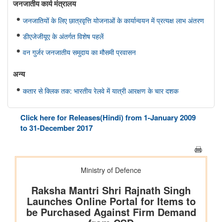
जनजातीय कार्य मंत्रालय
जनजातियों के लिए छात्रवृत्ति योजनाओं के कार्यान्वयन में प्रत्यक्ष लाभ अंतरण
डीएजेजीयूए के अंतर्गत विशेष पहलें
वन गुर्जर जनजातीय समुदाय का मौसमी प्रवासन
अन्य
कतार से क्लिक तक: भारतीय रेलवे में यात्री आरक्षण के चार दशक
राष्ट्रीय हथकरघा दिवस 2026
Click here for Releases(Hindi) from 1-January 2009
to 31-December 2017
राष्ट्रीय मानव अधिकार आयोग
एनएचआरसी ने मध्यप्रदेश के शिवपुरी जिले के सरकारी प्राथमिक विद्यालय में
दलित समुदाय से संबंधित कक्षा 4 के छात्र की शिक्षक द्वारा कथित पिटाई और
जातिवादी टिप्पणियों का स्वतः संज्ञान लिया
राष्ट्रीय मानवाधिकार आयोग (एनएचआरसी) ने हरियाणा में अंबाला जिले के
शाहजादपुर में दूषित पेयजल के सेवन से पीलिया के कारण एक लड़की की मृत्यु
का स्वतः संज्ञान लिया है