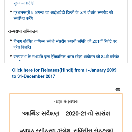
शुभकामनाएं दीं
प्रधानमंत्री 8 अगस्त को आईआईटी दिल्ली के 57वें दीक्षांत समारोह को
संबोधित करेंगे
राज्यसभा सचिवालय
विभाग संबंधित वाणिज्य संबंधी संसदीय स्थायी समिति की 201वीं रिपोर्ट पर
प्रेस विज्ञप्ति
राज्यसभा के सभापति द्वारा ऐतिहासिक भारत छोड़ो आंदोलन की 84वीं वर्षगांठ
पर दिए गए भाषण का मूल पाठ
Click here for Releases(Hindi) from 1-January 2009
आयुष
to 31-December 2017
सोवा-रिग्पा को वैश्विक स्तर पर मान्यता प्राप्त साक्ष्य-आधारित स्वास्थ्य सेवा
प्रणाली के रूप में उभरना चाहिए: केंद्रीय मंत्री श्री प्रतापराव जाधव
कृषि एवं किसान कल्‍याण मंत्रालय
विषय: मानव-जनित भूमि क्षरण के कारण कृषि उपज में हानि
विषय- एग्रीस्टैक और डिजिटल कृषि मिशन का कार्यान्वयन