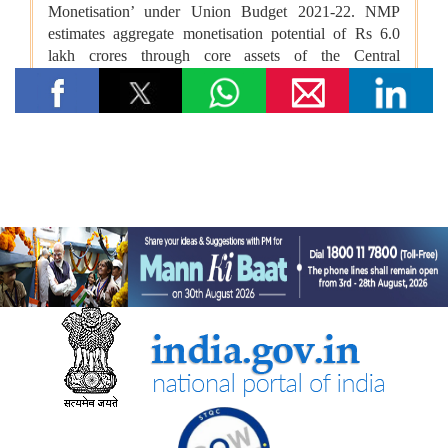
आर्थिक बाधाओं से लेकर शैक्षिक आकांक्षाओं तक: छात्रवृत्ति सहायता ने गणेश
कुमार को बी.टेक की पढ़ाई पूरी करने में कैसे मदद की
वित्तीय बाधाओं से लेकर शैक्षिक आकांक्षाओं तक: अनु प्रिया को बी.टेक की
पढ़ाई पूरी करने में छात्रवृत्ति सहायता ने कैसे मदद की
वित्तीय बाधाओं से लेकर तकनीकी आकांक्षाओं तक: यारा महेश को बी.टेक की
पढ़ाई पूरी करने में छात्रवृत्ति सहायता ने कैसे मदद की
युवा कार्यक्रम एवं खेल मंत्रालय
“काशी से नशा मुक्ति का संदेश जलगांव के हर गाँव तक पहुँचना चाहिए” —
केन्द्रीय युवा कार्यक्रम एवं खेल राज्य मंत्री श्रीमती रक्षा खडसे
खेल मंत्री डॉ. मनसुख मांडविया ने गुजरात के हनोल से युवाओं, माई भारत और
एनएसएस के साथ ‘फिट इंडिया संडे ऑन साइकिल’ के 85वें संस्करण का
राष्ट्रव्यापी नेतृत्व किया, जिसका मुख्य विषय रहा ‘नशा मुक्त भारत’
अन्य
केंद्रीकृत जन शिकायत निवारण और निगरानी प्रणाली (सीपीग्राम)
भारतीय प्रतिस्पर्धा आयोग