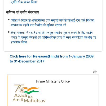
प्रति शोक व्यक्त किया
वाणिज्‍य एवं उद्योग मंत्रालय
एपीडा ने बिहार से ऑस्ट्रेलिया तक समुद्री मार्ग से जीआई-टैग वाले मिथिला
मखाना के पहली बार निर्यात की सुविधा प्रदान की
केंद्र सरकार ने स्टार्टअप्स को मजबूत समर्थन प्रदान करने के लिए उद्योग
जगत के प्रमुख नेताओं एवं पारिस्थितिक तंत्र के साथ रणनीतिक एमओयू पर
हस्ताक्षर किया
सहकारिता मंत्रालय
Click here for Releases(Hindi) from 1-January 2009
केन्द्रीय गृह एवं सहकारिता मंत्री श्री अमित शाह ने मुंबई में NUCFDC के
to 31-December 2017
नवीन परिसर का उद्द्घाटन किया और ‘सहकार नव-क्रांति’ कार्यक्रम को
संबोधित किया।
संस्‍कृति मंत्रालय
भोपाल में 11 ब्रिक्स संस्कृति मंत्रियों की बैठक संपन्न हुई; भोपाल घोषणापत्र
को अपनाया
रक्षा मंत्रालय