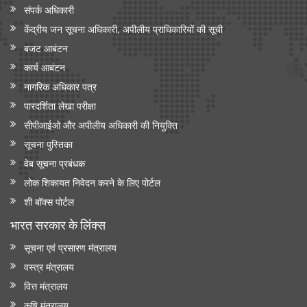
संपर्क अधिकारी
केंद्रीय मंत्री श्री जगत प्रकाश नड्डा ने 'इंडिया मेडिकल डिवाइस 2026' में
केंद्रीय जन सूचना अधिकारी, अपीलीय प्राधिकारियों की सूची
सीईओ राउंडटेबल सम्मेलन की अध्यक्षता की
बजट आबंटन
केंद्रीय मंत्री जे.पी. नड्डा ने ‘ एआई इन मेडटेक: आर्टिफिशियल इंटेलिजेंस के
कार्य आबंटन
ज़रिए स्वास्थ्य सेवा में क्रांति’ पर नॉलेज पेपर जारी किया
नागरिक अधिकार पत्र
पारदर्शिता लेखा परीक्षा
सीपीआईओ और अपी‍लीय अधिकारी की नियुक्ति
सूचना पुस्तिका
वेब सूचना प्रबंधक
लोक शिकायत निवेदन करने के लिए पोर्टल
शी बॉक्स पोर्टल
भारत सरकार के लिंक्‍स
सूचना एवं प्रसारण मंत्रालय
वस्त्र मंत्रालय
वित्त मंत्रालय
कृषि मंत्रालय