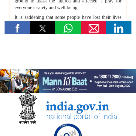
तेल विपणन कंपनियों (ओएमसी) ने ई20 पेट्रोल में नमी और क्लोराइड की
मौजूदगी की जांच की: 500 पीपीएम क्लोराइड और नमी की मौजूदगी के दावों
की पुष्टि नहीं हुई
रेल मंत्रालय
भारतीय रेलवे ने चित्रकूट के लिए सीधी रेल कनेक्टिविटी मजबूत करने के
उद्देश्य से चित्रकूटधाम कर्वी-कानपुर सेंट्रल और प्रतापगढ़-कानपुर सेंट्रल
एक्सप्रेस सेवाओं के विलय को मंजूरी दी
भारतीय रेलवे ने मध्य प्रदेश में इटारसी-मदन महल के बीच दैनिक पैसेंजर सेवा
शुरू करने की स्वीकृति दी
विज्ञान एवं प्रौद्योगिकी मंत्रालय
सीएसआईआर-सीआरआरआई ने राजस्थान सरकार के समक्ष स्वदेशी
एमएसएस+ सड़क प्रौद्योगिकी का प्रदर्शन किया
सीएसआईआर-एनआईएससीपीआर ने “लोकप्रिय विज्ञान लेखन” पर दो दिवसीय
कौशल प्रशिक्षण कार्यक्रम आयोजित किया और प्रतिभागियों को सामान्य जन
तक विज्ञान का संचार करने के लिए प्रेरित किया
केन्‍द्रीय मंत्री डॉ. जितेंद्र सिंह ने लखनऊ में सीएसआईआर-एनबीआरआई द्वारा
विकसित अपनी तरह का पहला 'इको-एजुकेशनल हब' राष्ट्र को समर्पित किया