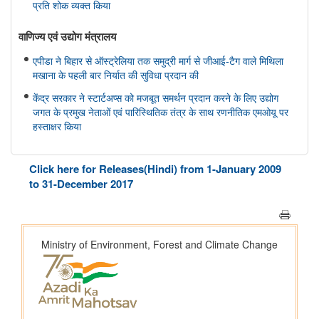
प्रति शोक व्यक्त किया
वाणिज्‍य एवं उद्योग मंत्रालय
एपीडा ने बिहार से ऑस्ट्रेलिया तक समुद्री मार्ग से जीआई-टैग वाले मिथिला
मखाना के पहली बार निर्यात की सुविधा प्रदान की
केंद्र सरकार ने स्टार्टअप्स को मजबूत समर्थन प्रदान करने के लिए उद्योग
जगत के प्रमुख नेताओं एवं पारिस्थितिक तंत्र के साथ रणनीतिक एमओयू पर
हस्ताक्षर किया
सहकारिता मंत्रालय
Click here for Releases(Hindi) from 1-January 2009
केन्द्रीय गृह एवं सहकारिता मंत्री श्री अमित शाह ने मुंबई में NUCFDC के
to 31-December 2017
नवीन परिसर का उद्द्घाटन किया और ‘सहकार नव-क्रांति’ कार्यक्रम को
संबोधित किया।
संस्‍कृति मंत्रालय
भोपाल में 11 ब्रिक्स संस्कृति मंत्रियों की बैठक संपन्न हुई; भोपाल घोषणापत्र
को अपनाया
रक्षा मंत्रालय