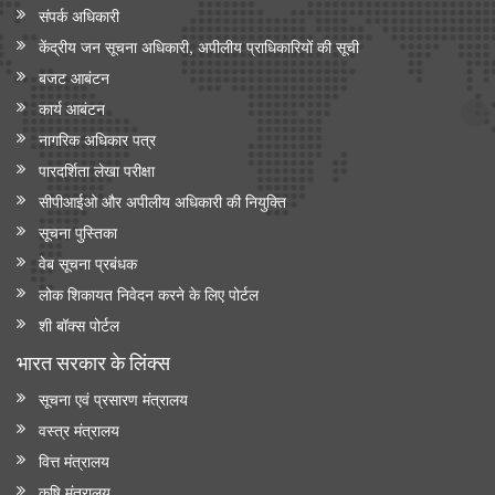
संपर्क अधिकारी
केंद्रीय मंत्री श्री जगत प्रकाश नड्डा ने 'इंडिया मेडिकल डिवाइस 2026' में
केंद्रीय जन सूचना अधिकारी, अपीलीय प्राधिकारियों की सूची
सीईओ राउंडटेबल सम्मेलन की अध्यक्षता की
बजट आबंटन
केंद्रीय मंत्री जे.पी. नड्डा ने ‘ एआई इन मेडटेक: आर्टिफिशियल इंटेलिजेंस के
कार्य आबंटन
ज़रिए स्वास्थ्य सेवा में क्रांति’ पर नॉलेज पेपर जारी किया
नागरिक अधिकार पत्र
पारदर्शिता लेखा परीक्षा
सीपीआईओ और अपी‍लीय अधिकारी की नियुक्ति
सूचना पुस्तिका
वेब सूचना प्रबंधक
लोक शिकायत निवेदन करने के लिए पोर्टल
शी बॉक्स पोर्टल
भारत सरकार के लिंक्‍स
सूचना एवं प्रसारण मंत्रालय
वस्त्र मंत्रालय
वित्त मंत्रालय
कृषि मंत्रालय