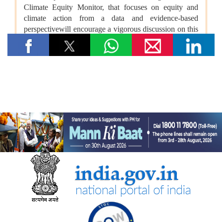
तेल विपणन कंपनियों (ओएमसी) ने ई20 पेट्रोल में नमी और क्लोराइड की
मौजूदगी की जांच की: 500 पीपीएम क्लोराइड और नमी की मौजूदगी के दावों
की पुष्टि नहीं हुई
रेल मंत्रालय
भारतीय रेलवे ने चित्रकूट के लिए सीधी रेल कनेक्टिविटी मजबूत करने के
उद्देश्य से चित्रकूटधाम कर्वी-कानपुर सेंट्रल और प्रतापगढ़-कानपुर सेंट्रल
एक्सप्रेस सेवाओं के विलय को मंजूरी दी
भारतीय रेलवे ने मध्य प्रदेश में इटारसी-मदन महल के बीच दैनिक पैसेंजर सेवा
शुरू करने की स्वीकृति दी
विज्ञान एवं प्रौद्योगिकी मंत्रालय
सीएसआईआर-सीआरआरआई ने राजस्थान सरकार के समक्ष स्वदेशी
एमएसएस+ सड़क प्रौद्योगिकी का प्रदर्शन किया
सीएसआईआर-एनआईएससीपीआर ने “लोकप्रिय विज्ञान लेखन” पर दो दिवसीय
कौशल प्रशिक्षण कार्यक्रम आयोजित किया और प्रतिभागियों को सामान्य जन
तक विज्ञान का संचार करने के लिए प्रेरित किया
केन्‍द्रीय मंत्री डॉ. जितेंद्र सिंह ने लखनऊ में सीएसआईआर-एनबीआरआई द्वारा
विकसित अपनी तरह का पहला 'इको-एजुकेशनल हब' राष्ट्र को समर्पित किया