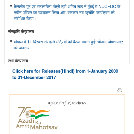
केन्द्रीय गृह एवं सहकारिता मंत्री श्री अमित शाह ने मुंबई में NUCFDC के
नवीन परिसर का उद्द्घाटन किया और ‘सहकार नव-क्रांति’ कार्यक्रम को
संबोधित किया।
संस्‍कृति मंत्रालय
भोपाल में 11 ब्रिक्स संस्कृति मंत्रियों की बैठक संपन्न हुई; भोपाल घोषणापत्र
को अपनाया
रक्षा मंत्रालय
Click here for Releases(Hindi) from 1-January 2009
भारतीय वायु सेना बैंड द्वारा स्वतंत्रता दिवस समारोह 2026 के दौरान प्रदर्शन
to 31-December 2017
शिक्षा मंत्रालय
प्रधानमंत्री श्री नरेन्द्र मोदी ने आईआईटी दिल्ली के 57वें दीक्षांत समारोह को
संबोधित किया
इलेक्ट्रानिक्स एवं आईटी मंत्रालय
डिजिलॉकर ने एएईआरआई के साथ साझेदारी करके ऑस्ट्रेलिया जाने वाले
भारतीय छात्रों के लिए दस्तावेज़ सत्यापन प्रक्रिया को तेज़ किया है