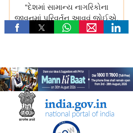
विज्ञान एवं प्रौद्योगिकी मंत्रालय
सीएसआईआर-सीआरआरआई ने राजस्थान सरकार के समक्ष स्वदेशी
एमएसएस+ सड़क प्रौद्योगिकी का प्रदर्शन किया
सीएसआईआर-एनआईएससीपीआर ने “लोकप्रिय विज्ञान लेखन” पर दो दिवसीय
कौशल प्रशिक्षण कार्यक्रम आयोजित किया और प्रतिभागियों को सामान्य जन
तक विज्ञान का संचार करने के लिए प्रेरित किया
केन्‍द्रीय मंत्री डॉ. जितेंद्र सिंह ने लखनऊ में सीएसआईआर-एनबीआरआई द्वारा
विकसित अपनी तरह का पहला 'इको-एजुकेशनल हब' राष्ट्र को समर्पित किया
सीएसआईआर एकीकृत कौशल पहल के चरण-III (2025–30) के प्रथम वर्ष
के लिए मॉनिटरिंग समिति की समन्वयकों की कॉन्क्लेव-सह-बैठक आयोजित की
गई
पत्तन, पोत परिवहन और जलमार्ग मंत्रालय
भारत ने समुद्री गवर्नेंस में डिजिटल बदलाव को गति देने के लिए ई-समुद्र का
शुभारंभ किया
सामाजिक न्‍याय एवं अधिकारिता मंत्रालय