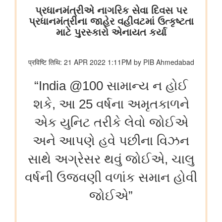
वित्‍त मंत्रालय
यूजर्स के लिए यूपीआई निःशुल्क
विधि एवं न्‍याय मंत्रालय
प्रेस नोट
पेट्रोलियम एवं प्राकृतिक गैस मंत्रालय
तेल विपणन कंपनियों (ओएमसी) ने ई20 पेट्रोल में नमी और क्लोराइड की
मौजूदगी की जांच की: 500 पीपीएम क्लोराइड और नमी की मौजूदगी के दावों
की पुष्टि नहीं हुई
रेल मंत्रालय
भारतीय रेलवे ने चित्रकूट के लिए सीधी रेल कनेक्टिविटी मजबूत करने के
उद्देश्य से चित्रकूटधाम कर्वी-कानपुर सेंट्रल और प्रतापगढ़-कानपुर सेंट्रल
एक्सप्रेस सेवाओं के विलय को मंजूरी दी
भारतीय रेलवे ने मध्य प्रदेश में इटारसी-मदन महल के बीच दैनिक पैसेंजर सेवा
शुरू करने की स्वीकृति दी