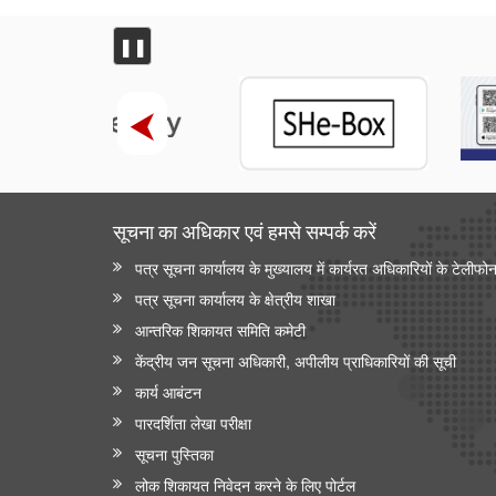
स्वयं सहायता समूहों के माध्यम से ग्रामीण जीविकोपार्जन का
सुदृढ़ीकरण
❚❚
केंद्रीय ग्रामीण क्षेत्र की योजनाओं का मूल्यांकन
महिला एवं बाल विकास मंत्रालय
केंद्रीय मंत्री श्रीमती अन्नपूर्णा देवी ने राष्ट्रीय हथकरघा दिवस
पर नागरिकों से भारतीय हथकरघा उत्पादों को अपनाने का आग्रह
किया
सूचना का अधिकार एवं हमसे सम्‍पर्क करें
अन्य
पत्र सूचना कार्यालय के मुख्यालय में कार्यरत अधिकारियों के टेलीफो
भारतीय न्यायपालिका का डिजिटल रूपांतरण
पत्र सूचना कार्यालय के क्षेत्रीय शाखा
आन्‍तरिक शिकायत समिति कमेटी
राष्ट्रीय मानव अधिकार आयोग
केंद्रीय जन सूचना अधिकारी, अपीलीय प्राधिकारियों की सूची
राष्ट्रीय मानवाधिकार आयोग (एनएचआरसी) ने मध्य प्रदेश के
कार्य आबंटन
विदिशा जिले में स्कूली छात्रों के खतरनाक तरीके से बेतवा नदी
पार करने की मीडिया रिपोर्ट का स्वतः संज्ञान लिया
पारदर्शिता लेखा परीक्षा
सूचना पुस्तिका
रसायन एवं उर्वरक मंत्रालय - औषधि विभाग
लोक शिकायत निवेदन करने के लिए पोर्टल