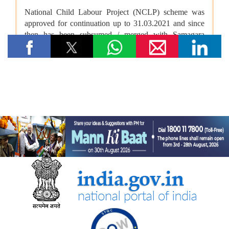
विषय: मानव-जनित भूमि क्षरण के कारण कृषि उपज में हानि
विषय- एग्रीस्टैक और डिजिटल कृषि मिशन का कार्यान्वयन
विषय- किसान उत्पादक संगठनों (एफपीओ) का गठन
विषय: राष्ट्रीय खाद्य तेल मिशन तिलहन (एनएमईओ-तिलहन) का क्रियान्वयन
विषय: तिलहन एवं दलहन के उत्पादन को बढ़ाने के लिए उठाए गए कदम
विषय: राष्ट्रीय मधुमक्खी पालन और शहद मिशन (एनबीएचएम) का
क्रियान्वयन
कोयला मंत्रालय
एसईसीएल ने खदानों को वैज्ञानिक रूप से बंद करने और परित्‍यक्‍त खदानों को
स्थायी सामुदायिक परिसंपत्तियों में बदलने में भारत का नेतृत्व किया
वाणिज्‍य एवं उद्योग मंत्रालय
भारत की ब्रिक्‍स अध्यक्षता 2026 के तहत जयपुर में 16वीं ब्रिक्‍स व्यापार
मंत्रियों की बैठक सफलतापूर्वक संपन्न
डीजीएफटी, 'सोर्स फ्रॉम इंडिया' फीचर के माध्यम से डीपीआईआईटी-मान्यता
प्राप्त स्टार्टअप्स को वैश्विक व्यापार पारिस्थितिकी तंत्र से जोड़ता है