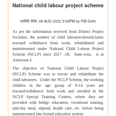
विभाग संबंधित वाणिज्य संबंधी संसदीय स्थायी समिति की 201वीं रिपोर्ट पर
प्रेस विज्ञप्ति
राज्यसभा के सभापति द्वारा ऐतिहासिक भारत छोड़ो आंदोलन की 84वीं वर्षगांठ
पर दिए गए भाषण का मूल पाठ
आयुष
आयुर्वेद के लिए बड़ा प्रोत्साहन: वैश्विक गुणवत्ता मानक स्थापित करने के लिए
सीसीआरएएस और बीआईएस के बीच एमओयू
लद्दाख में ऊंचाई पर औषधीय पौधे
आयुर्वेद पर्यटन के लिए केरल एक वैश्विक केंद्र के रूप में
आयुष औषधियों का मानकीकरण
महिलाओं के लिए आयुष स्वास्थ्य सेवाओं की प्रगति
जनजातीय क्षेत्रों में आयुष स्वास्थ्य सेवाएं
सोवा-रिग्पा को वैश्विक स्तर पर मान्यता प्राप्त साक्ष्य-आधारित स्वास्थ्य सेवा
प्रणाली के रूप में उभरना चाहिए: केंद्रीय मंत्री श्री प्रतापराव जाधव
कृषि एवं किसान कल्‍याण मंत्रालय