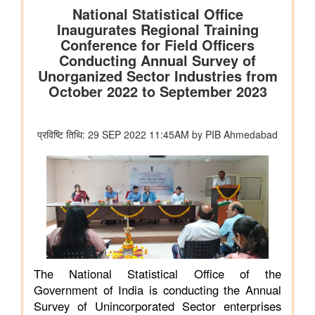
विभाग संबंधित वाणिज्य संबंधी संसदीय स्थायी समिति की 201वीं रिपोर्ट पर
प्रेस विज्ञप्ति
राज्यसभा के सभापति द्वारा ऐतिहासिक भारत छोड़ो आंदोलन की 84वीं वर्षगांठ
पर दिए गए भाषण का मूल पाठ
आयुष
आयुर्वेद के लिए बड़ा प्रोत्साहन: वैश्विक गुणवत्ता मानक स्थापित करने के लिए
सीसीआरएएस और बीआईएस के बीच एमओयू
लद्दाख में ऊंचाई पर औषधीय पौधे
आयुर्वेद पर्यटन के लिए केरल एक वैश्विक केंद्र के रूप में
आयुष औषधियों का मानकीकरण
महिलाओं के लिए आयुष स्वास्थ्य सेवाओं की प्रगति
जनजातीय क्षेत्रों में आयुष स्वास्थ्य सेवाएं
सोवा-रिग्पा को वैश्विक स्तर पर मान्यता प्राप्त साक्ष्य-आधारित स्वास्थ्य सेवा
प्रणाली के रूप में उभरना चाहिए: केंद्रीय मंत्री श्री प्रतापराव जाधव
कृषि एवं किसान कल्‍याण मंत्रालय