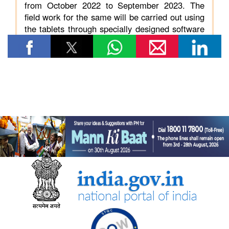
विषय: मानव-जनित भूमि क्षरण के कारण कृषि उपज में हानि
विषय- एग्रीस्टैक और डिजिटल कृषि मिशन का कार्यान्वयन
विषय- किसान उत्पादक संगठनों (एफपीओ) का गठन
विषय: राष्ट्रीय खाद्य तेल मिशन तिलहन (एनएमईओ-तिलहन) का क्रियान्वयन
विषय: तिलहन एवं दलहन के उत्पादन को बढ़ाने के लिए उठाए गए कदम
विषय: राष्ट्रीय मधुमक्खी पालन और शहद मिशन (एनबीएचएम) का
क्रियान्वयन
कोयला मंत्रालय
एसईसीएल ने खदानों को वैज्ञानिक रूप से बंद करने और परित्‍यक्‍त खदानों को
स्थायी सामुदायिक परिसंपत्तियों में बदलने में भारत का नेतृत्व किया
वाणिज्‍य एवं उद्योग मंत्रालय
भारत की ब्रिक्‍स अध्यक्षता 2026 के तहत जयपुर में 16वीं ब्रिक्‍स व्यापार
मंत्रियों की बैठक सफलतापूर्वक संपन्न
डीजीएफटी, 'सोर्स फ्रॉम इंडिया' फीचर के माध्यम से डीपीआईआईटी-मान्यता
प्राप्त स्टार्टअप्स को वैश्विक व्यापार पारिस्थितिकी तंत्र से जोड़ता है