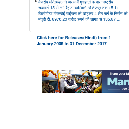
केंद्रीय मंत्रिमंडल ने असम में गुवाहाटी के पास राष्ट्रीय
राजमार्ग-15 से लगे बैहाटा चारियाली से तेजपुर तक 15.11
किलोमीटर मंगलदोई बाईपास को छोड़कर 4 लेन मार्ग के निर्माण को
मंजूरी दी, 8970.20 करोड़ रुपये की लागत से 135.87 ...
आयुष
Click here for Releases(Hindi) from 1-
केंद्रीय आयुष मंत्री श्री प्रतापराव जाधव ने सीसीआरएएस की
January 2009 to 31-December 2017
27वीं शासी निकाय बैठक की अध्यक्षता की
अंतरिक्ष विभाग
डॉ. जितेंद्र सिंह ने राज्यसभा को गगनयान मिशन और भारत के
मानव अंतरिक्ष अन्वेषण रोडमैप की प्रमुख उपलब्धियों की जानकारी
दी
संसद प्रश्न: वैश्विक प्रक्षेपण बाजार में भारत की स्थिति
संसद प्रश्न: अंतरिक्ष प्रौद्योगिकी का विकास
संसद प्रश्न: जम्मू-कश्मीर में इसरो समर्थित अंतरिक्ष प्रौद्योगिकी के
अनुप्रयोग
कोयला मंत्रालय