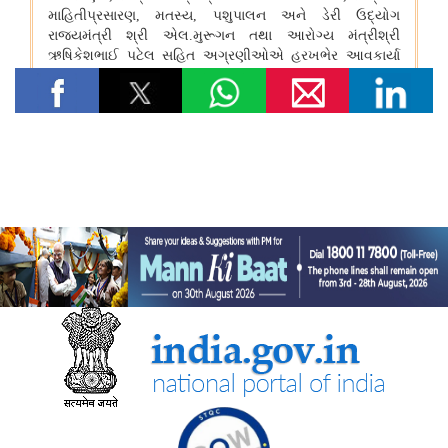
विषय- किसान उत्पादक संगठनों (एफपीओ) का गठन
विषय: राष्ट्रीय खाद्य तेल मिशन तिलहन (एनएमईओ-तिलहन) का क्रियान्वयन
विषय: तिलहन एवं दलहन के उत्पादन को बढ़ाने के लिए उठाए गए कदम
विषय: राष्ट्रीय मधुमक्खी पालन और शहद मिशन (एनबीएचएम) का
क्रियान्वयन
कोयला मंत्रालय
एसईसीएल ने खदानों को वैज्ञानिक रूप से बंद करने और परित्‍यक्‍त खदानों को
स्थायी सामुदायिक परिसंपत्तियों में बदलने में भारत का नेतृत्व किया
वाणिज्‍य एवं उद्योग मंत्रालय
डीजीएफटी, 'सोर्स फ्रॉम इंडिया' फीचर के माध्यम से डीपीआईआईटी-मान्यता
प्राप्त स्टार्टअप्स को वैश्विक व्यापार पारिस्थितिकी तंत्र से जोड़ता है
नई दिल्ली में आधुनिकीकरण और औद्योगिक सहयोग पर भारत-रूस कार्य समूह
के 12वें सत्र का आयोजन
भव्य योजना के पहले चरण के पहले राउंड में 87 प्रस्ताव प्राप्त हुए