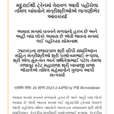
विभाग संबंधित वाणिज्य संबंधी संसदीय स्थायी समिति की 201वीं रिपोर्ट पर
प्रेस विज्ञप्ति
राज्यसभा के सभापति द्वारा ऐतिहासिक भारत छोड़ो आंदोलन की 84वीं वर्षगांठ
पर दिए गए भाषण का मूल पाठ
आयुष
लद्दाख में ऊंचाई पर औषधीय पौधे
आयुर्वेद पर्यटन के लिए केरल एक वैश्विक केंद्र के रूप में
आयुष औषधियों का मानकीकरण
महिलाओं के लिए आयुष स्वास्थ्य सेवाओं की प्रगति
जनजातीय क्षेत्रों में आयुष स्वास्थ्य सेवाएं
सोवा-रिग्पा को वैश्विक स्तर पर मान्यता प्राप्त साक्ष्य-आधारित स्वास्थ्य सेवा
प्रणाली के रूप में उभरना चाहिए: केंद्रीय मंत्री श्री प्रतापराव जाधव
कृषि एवं किसान कल्‍याण मंत्रालय
विषय: मानव-जनित भूमि क्षरण के कारण कृषि उपज में हानि
विषय- एग्रीस्टैक और डिजिटल कृषि मिशन का कार्यान्वयन